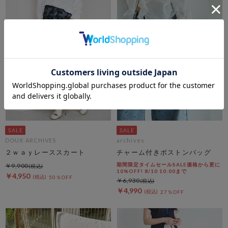
DOUX ARCHIVES
archives
２ｗａｙレーススカート
チャーム付きボストンバッグ
期間限定タイムセールSALE価格から更に
￥9,900
10%OFF! 8/10 10:00まで
￥4,950
50％OFF
￥6,930
￥4,990
27％OFF