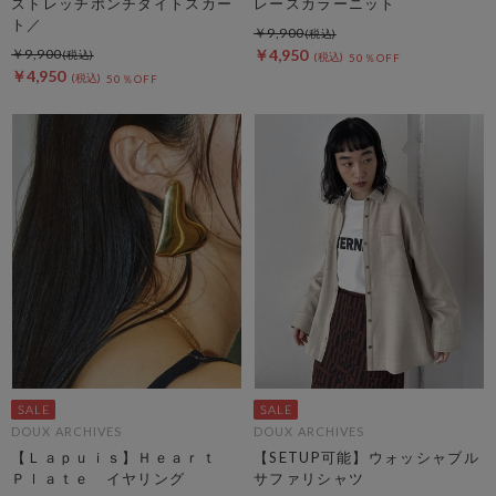
ストレッチポンチタイトスカー
レースカラーニット
ト／
￥9,900
￥9,900
￥4,950
50％OFF
￥4,950
50％OFF
DOUX ARCHIVES
DOUX ARCHIVES
【Ｌａｐｕｉｓ】Ｈｅａｒｔ
【SETUP可能】ウォッシャブル
Ｐｌａｔｅ イヤリング
サファリシャツ