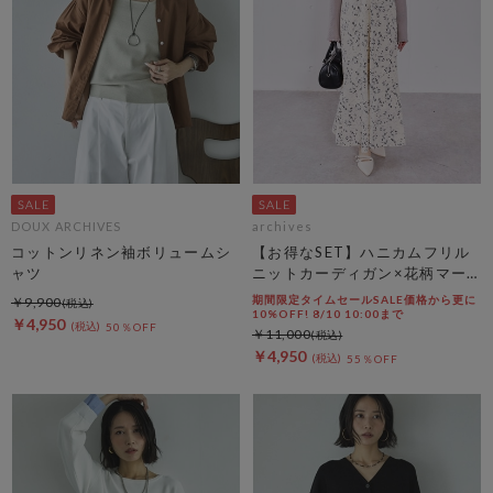
DOUX ARCHIVES
archives
コットンリネン袖ボリュームシ
【お得なSET】ハニカムフリル
ャツ
ニットカーディガン×花柄マー
メイドキャミｏｐＳＥＴ
期間限定タイムセールSALE価格から更に
￥9,900
10%OFF! 8/10 10:00まで
￥4,950
50％OFF
￥11,000
￥4,950
55％OFF