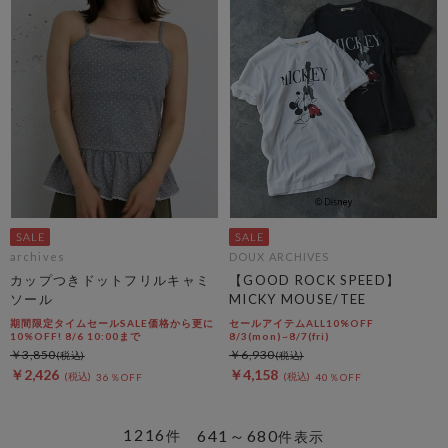
archives
DOUX ARCHIVES
カップつきドットフリルキャミ
【GOOD ROCK SPEED】
ソール
MICKY MOUSE/TEE
期間限定タイムセールSALE価格から更に
セールアイテムALL10%OFF
10%OFF! 8/6 10:00まで
8/3(mon)~8/7(fri)
￥3,850
￥6,930
￥2,426
￥4,158
36％OFF
40％OFF
1216
641～680
件
件表示