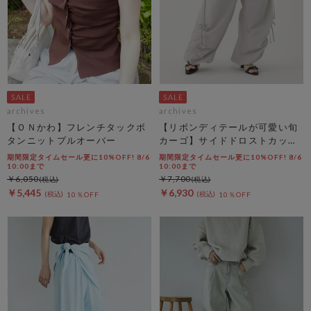
archives
archives
【ＯＮかわ】フレンチタックボ
【リボンディテールが可愛い旬
タンニットプルオーバー
カーゴ】サイドドロストカット
リボンカーゴＰＴ
期間限定タイムセール更に10%OFF! 8/6
期間限定タイムセール更に10%OFF! 8/6
10:00まで
10:00まで
￥6,050
￥7,700
￥5,445
￥6,930
10％OFF
10％OFF