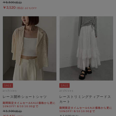
￥8,800
￥3,520
60％OFF
archives
archives
レース開衿ショートシャツ
レーストリミングティアードス
カート
期間限定タイムセールSALE価格から更に
10%OFF! 8/10 10:00まで
期間限定タイムセールSALE価格から更に
￥5,500
10%OFF! 8/10 10:00まで
￥7,590