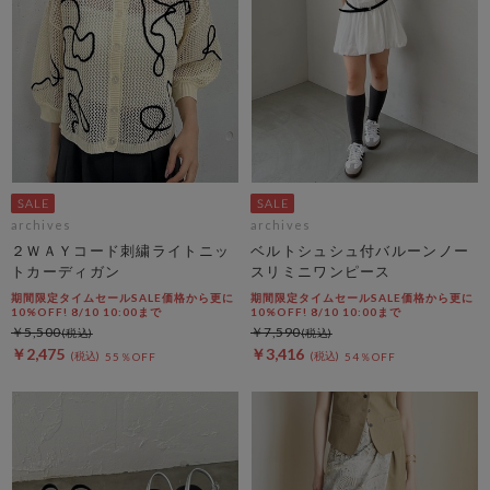
archives
archives
２ＷＡＹコード刺繍ライトニッ
ベルトシュシュ付バルーンノー
トカーディガン
スリミニワンピース
期間限定タイムセールSALE価格から更に
期間限定タイムセールSALE価格から更に
10%OFF! 8/10 10:00まで
10%OFF! 8/10 10:00まで
￥5,500
￥7,590
￥2,475
￥3,416
55％OFF
54％OFF