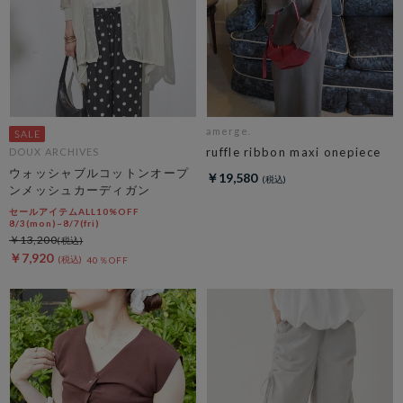
amerge.
ruffle ribbon maxi onepiece
DOUX ARCHIVES
ウォッシャブルコットンオープ
￥19,580
ンメッシュカーディガン
セールアイテムALL10%OFF
8/3(mon)~8/7(fri)
￥13,200
￥7,920
40％OFF