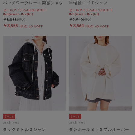
パッチワークレース開襟シャツ
半端袖ロゴＴシャツ
セールアイテムALL10%OFF
セールアイテムALL10%OFF
8/3(mon)~8/7(fri)
8/3(mon)~8/7(fri)
￥8,888
￥5,940
￥3,555
￥3,564
60％OFF
40％OFF
archives
archives
タックミドルＧジャン
ダンボールＢＩＧプルオーバー