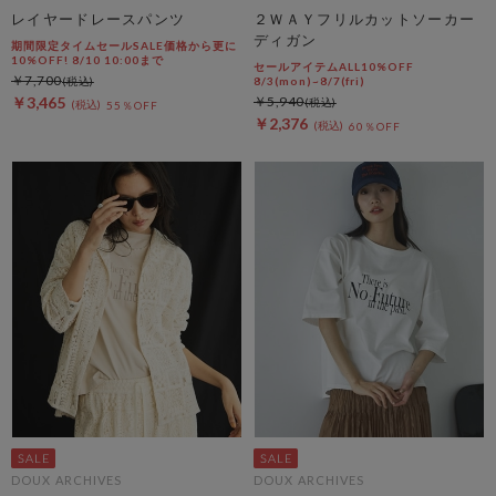
レイヤードレースパンツ
２ＷＡＹフリルカットソーカー
ディガン
期間限定タイムセールSALE価格から更に
10%OFF! 8/10 10:00まで
セールアイテムALL10%OFF
￥7,700
8/3(mon)~8/7(fri)
￥3,465
￥5,940
55％OFF
￥2,376
60％OFF
DOUX ARCHIVES
DOUX ARCHIVES