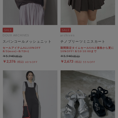
DOUX ARCHIVES
archives
スパンコールメッシュニット
チノプリーツミニスカート
セールアイテムALL10%OFF
期間限定タイムセールSALE価格から更に
8/3(mon)~8/7(fri)
10%OFF! 8/10 10:00まで
￥5,940
￥5,940
￥2,376
￥2,673
60％OFF
55％OFF