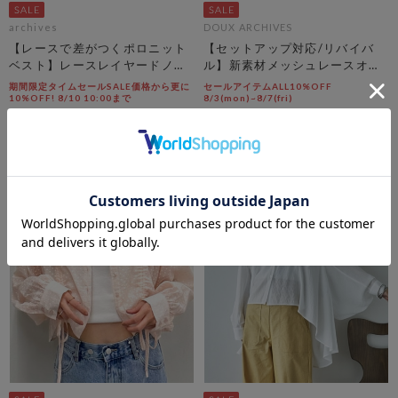
archives
DOUX ARCHIVES
【レースで差がつくポロニット
【セットアップ対応/リバイバ
ベスト】レースレイヤードノー
ル】新素材メッシュレースオー
スリポロニットベスト
バーシャツ
期間限定タイムセールSALE価格から更に
セールアイテムALL10%OFF
10%OFF! 8/10 10:00まで
8/3(mon)~8/7(fri)
￥6,050
￥10,450
￥2,723
￥6,270
54％OFF
40％OFF