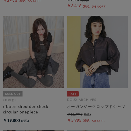
￥2,475
55％OFF
￥3,416
54％OFF
amerge.
DOUX ARCHIVES
ribbon shoulder check
オーガンジークロップドシャツ
circular onepiece
￥11,990
￥5,995
￥19,800
50％OFF