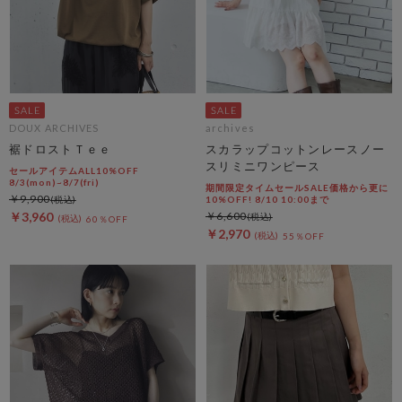
DOUX ARCHIVES
archives
裾ドロストＴｅｅ
スカラップコットンレースノー
スリミニワンピース
セールアイテムALL10%OFF
8/3(mon)~8/7(fri)
期間限定タイムセールSALE価格から更に
￥9,900
10%OFF! 8/10 10:00まで
￥3,960
￥6,600
60％OFF
￥2,970
55％OFF