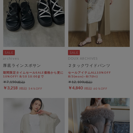
archives
DOUX ARCHIVES
厚底ラインスポサン
２タックワイドパンツ
期間限定タイムセールSALE価格から更に
セールアイテムALL10%OFF
10%OFF! 8/10 10:00まで
8/3(mon)~8/7(fri)
￥7,150
￥12,100
￥3,218
￥4,840
54％OFF
60％OFF