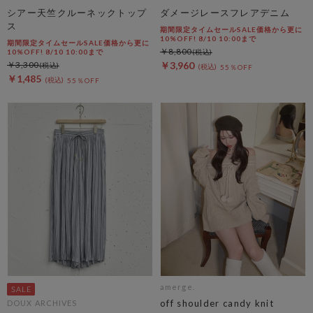
シアー天竺クルーネックトップ
ダメージレースフレアデニム
ス
期間限定タイムセールSALE価格から更に
10%OFF! 8/10 10:00まで
期間限定タイムセールSALE価格から更に
￥8,800
10%OFF! 8/10 10:00まで
￥3,300
￥3,960
55％OFF
￥1,485
55％OFF
amerge.
off shoulder candy knit
DOUX ARCHIVES