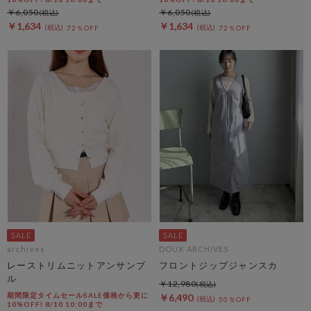
￥6,050
￥6,050
￥1,634
￥1,634
72％OFF
72％OFF
archives
DOUX ARCHIVES
レーストリムニットアンサンブ
フロントジップジャンスカ
ル
￥12,980
期間限定タイムセールSALE価格から更に
￥6,490
50％OFF
10%OFF! 8/10 10:00まで