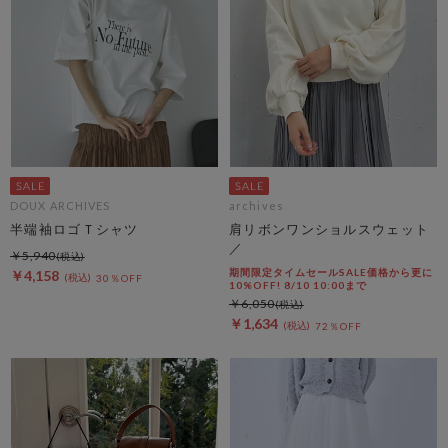
DOUX ARCHIVES
archives
半端袖ロゴＴシャツ
肩リボンワンショルスウェット
／
￥5,940
期間限定タイムセールSALE価格から更に
￥4,158
30％OFF
10%OFF! 8/10 10:00まで
￥6,050
￥1,634
72％OFF