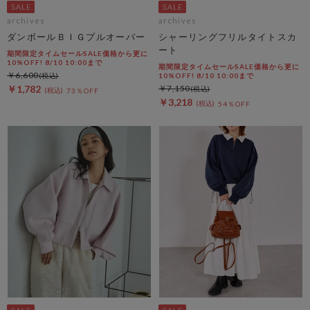
archives
archives
ダンボールＢＩＧプルオーバー
シャーリングフリルタイトスカ
ート
期間限定タイムセールSALE価格から更に
10%OFF! 8/10 10:00まで
期間限定タイムセールSALE価格から更に
￥6,600
10%OFF! 8/10 10:00まで
￥1,782
￥7,150
73％OFF
￥3,218
54％OFF