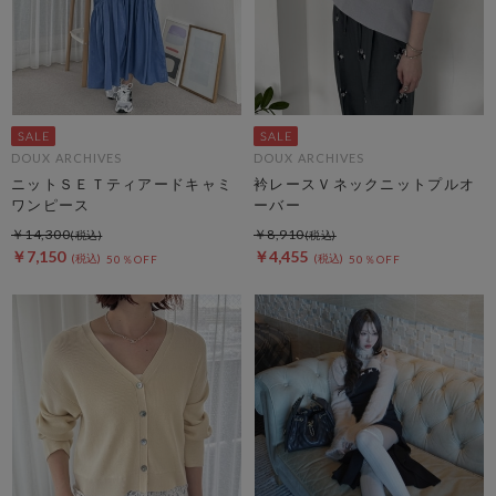
DOUX ARCHIVES
DOUX ARCHIVES
ニットＳＥＴティアードキャミ
衿レースＶネックニットプルオ
ワンピース
ーバー
￥14,300
￥8,910
￥7,150
￥4,455
50％OFF
50％OFF