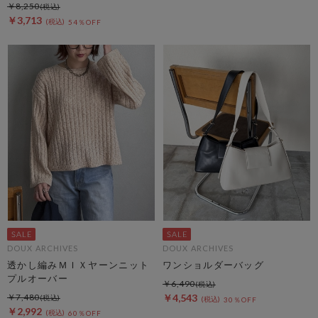
￥8,250
￥3,713
54％OFF
DOUX ARCHIVES
DOUX ARCHIVES
透かし編みＭＩＸヤーンニット
ワンショルダーバッグ
プルオーバー
￥6,490
￥7,480
￥4,543
30％OFF
￥2,992
60％OFF