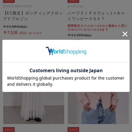
DOUX ARCHIVES
archives
【EC限定】ボンディングクロッ
ハーフＺＩＰスウェット×キャ
プドブルゾン
ミワンピースＳＥＴ
期間限定タイムセールSALE価格から更に
￥11,880
10%OFF! 8/10 10:00まで
￥7,128
40％OFF
￥11,000
￥2,970
73％OFF