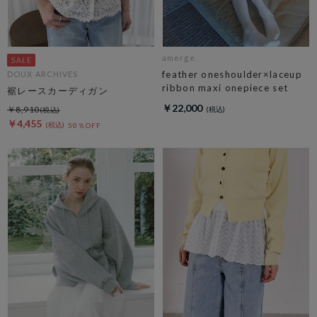
amerge.
feather oneshoulder×laceup
DOUX ARCHIVES
ribbon maxi onepiece set
裾レースカーディガン
￥22,000
￥8,910
￥4,455
50％OFF