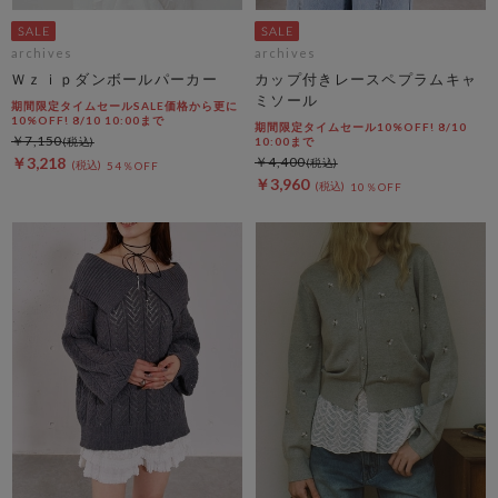
archives
archives
Ｗｚｉｐダンボールパーカー
カップ付きレースペプラムキャ
ミソール
期間限定タイムセールSALE価格から更に
10%OFF! 8/10 10:00まで
期間限定タイムセール10%OFF! 8/10
￥7,150
10:00まで
￥3,218
￥4,400
54％OFF
￥3,960
10％OFF