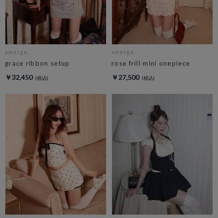
amerge.
amerge.
grace ribbon setup
rose frill mini onepiece
￥32,450
￥27,500