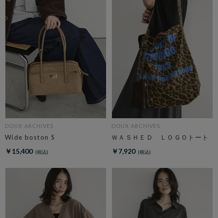
DOUX ARCHIVES
DOUX ARCHIVES
Wide boston S
ＷＡＳＨＥＤ ＬＯＧＯトート
￥15,400
￥7,920