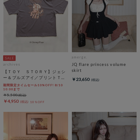
amerge.
JQ flare princess volume
archives
skirt
【ＴＯＹ ＳＴＯＲＹ】ジェシ
ー＆ブルズアイ／プリントＴチ
￥23,650
ャコール
期間限定タイムセール10%OFF! 8/10
10:00まで
￥5,500
￥4,950
10％OFF