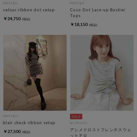
amerge.
amerge.
velour ribbon dot setup
Coco Dot Lace-up Bustier
Tops
￥24,750
￥18,150
amerge.
blair check ribbon setup
archives
アシメドロストフレンチスウェ
￥27,500
ットＰＯ