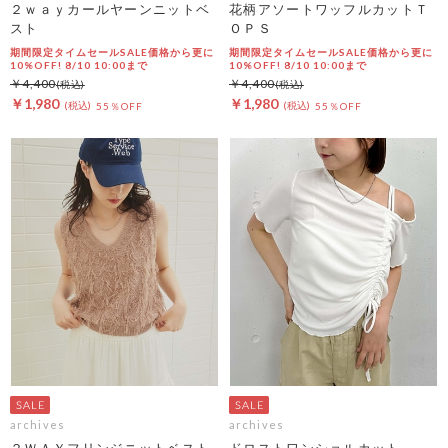
２ｗａｙカールヤーンニットベ
花柄アソートワッフルカットＴ
スト
ＯＰＳ
期間限定タイムセールSALE価格から更に
期間限定タイムセールSALE価格から更に
10%OFF! 8/10 10:00まで
10%OFF! 8/10 10:00まで
￥4,400
￥4,400
￥1,980
￥1,980
55％OFF
55％OFF
archives
archives
２ＷＡＹフリンジニットベスト
ドロストワンショルカット