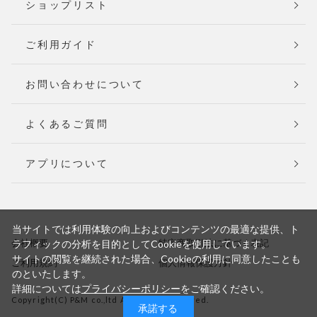
ショップリスト
ご利用ガイド
お問い合わせについて
よくあるご質問
アプリについて
当サイトでは利用体験の向上およびコンテンツの最適な提供、ト
会社概要
特定商取引法に基づく表記
ラフィックの分析を目的としてCookieを使用しています。
サイトの閲覧を継続された場合、Cookieの利用に同意したことも
ご利用規約
個人情報保護方針
のといたします。
詳細については
プライバシーポリシー
をご確認ください。
Copyright(C) P&M co.,ltd All Rights Reserved.
承諾する