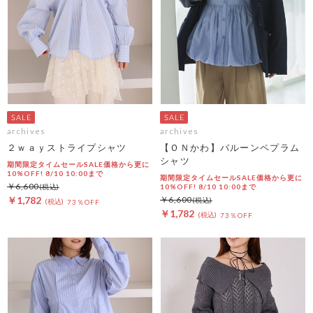
archives
archives
２ｗａｙストライプシャツ
【ＯＮかわ】バルーンペプラム
シャツ
期間限定タイムセールSALE価格から更に
10%OFF! 8/10 10:00まで
期間限定タイムセールSALE価格から更に
￥6,600
10%OFF! 8/10 10:00まで
￥1,782
￥6,600
73％OFF
￥1,782
73％OFF