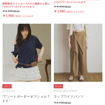
10%OFF! 8/10 10:00まで
期間限定タイムセールSALE価格から更に
￥4,400
10%OFF! 8/10 10:00まで
￥4,400
￥1,980
55％OFF
￥1,980
55％OFF
archives
DOUX ARCHIVES
’アソートボーダーオフショルＴ
ラップワイドパンツ
ＥＥ’
￥3,960