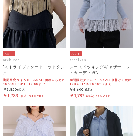
archives
archives
’ストライプアソートニットタン
レースドッキングギャザーニッ
ク’
トカーディガン
期間限定タイムセールSALE価格から更に
期間限定タイムセールSALE価格から更に
10%OFF! 8/10 10:00まで
10%OFF! 8/10 10:00まで
￥3,850
￥6,600
￥1,733
￥1,782
54％OFF
73％OFF