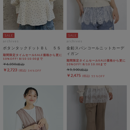
archives
archives
ボタンタックドットＢＬ ５Ｓ
金釦スパンコールニットカーデ
ィガン
期間限定タイムセールSALE価格から更に
10%OFF! 8/10 10:00まで
期間限定タイムセールSALE価格から更に
￥6,050
10%OFF! 8/10 10:00まで
￥2,723
￥5,500
54％OFF
￥2,475
55％OFF