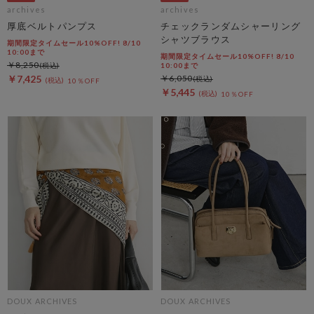
archives
archives
厚底ベルトパンプス
チェックランダムシャーリング
シャツブラウス
期間限定タイムセール10%OFF! 8/10
10:00まで
期間限定タイムセール10%OFF! 8/10
￥8,250
10:00まで
￥7,425
￥6,050
10％OFF
￥5,445
10％OFF
DOUX ARCHIVES
DOUX ARCHIVES