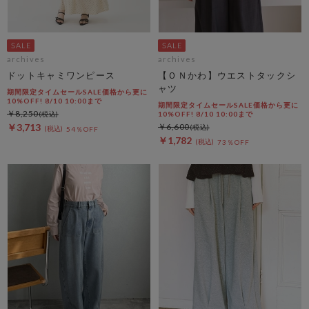
archives
archives
ドットキャミワンピース
【ＯＮかわ】ウエストタックシ
ャツ
期間限定タイムセールSALE価格から更に
10%OFF! 8/10 10:00まで
期間限定タイムセールSALE価格から更に
￥8,250
10%OFF! 8/10 10:00まで
￥3,713
￥6,600
54％OFF
￥1,782
73％OFF