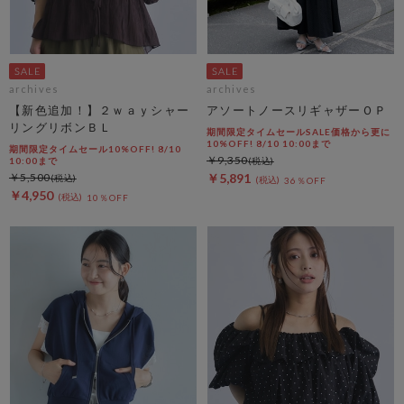
archives
archives
【新色追加！】２ｗａｙシャー
アソートノースリギャザーＯＰ
リングリボンＢＬ
期間限定タイムセールSALE価格から更に
10%OFF! 8/10 10:00まで
期間限定タイムセール10%OFF! 8/10
￥9,350
10:00まで
￥5,500
￥5,891
36％OFF
￥4,950
10％OFF