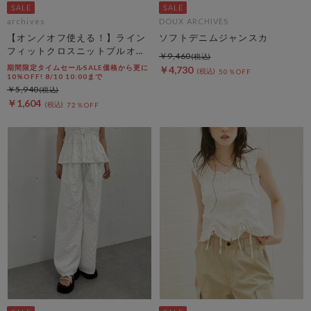
archives
DOUX ARCHIVES
【オン／オフ使える！】ライン
ソフトデニムジャンスカ
フィットクロスニットプルオー
￥9,460
バー
期間限定タイムセールSALE価格から更に
￥4,730
50％OFF
10%OFF! 8/10 10:00まで
￥5,940
￥1,604
72％OFF