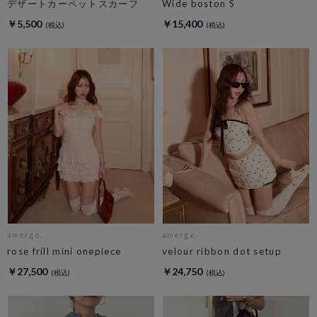
デザートカーペットスカーフ
Wide boston S
￥5,500
￥15,400
amerge.
amerge.
rose frill mini onepiece
velour ribbon dot setup
￥27,500
￥24,750