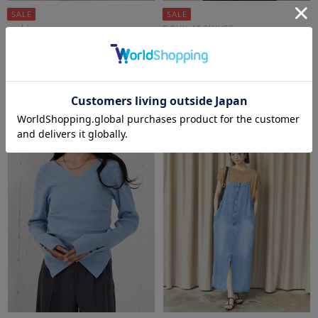
archives
DOUX ARCHIVES
ハーフＺＩＰスウェット×キャ
ラッフルタイＢＬ
ミワンピースＳＥＴ
￥8,470
期間限定タイムセールSALE価格から更に
￥4,235
50％OFF
10%OFF! 8/10 10:00まで
￥11,000
￥2,970
73％OFF