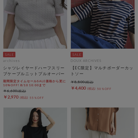
archives
DOUX ARCHIVES
シャツレイヤードハーフスリー
【EC限定】マルチボーダーカッ
ブケーブルニットプルオーバー
トソー
期間限定タイムセールSALE価格から更に
￥8,800
10%OFF! 8/10 10:00まで
￥4,400
50％OFF
￥6,600
￥2,970
55％OFF