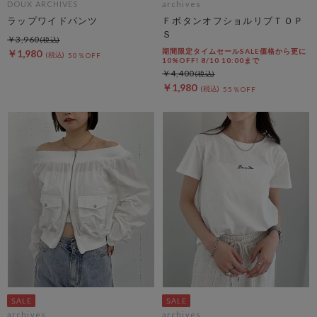
DOUX ARCHIVES
archives
ラップワイドパンツ
ＦボタンオフショルリブＴＯＰ
Ｓ
￥3,960
期間限定タイムセールSALE価格から更に
￥1,980
50％OFF
10%OFF! 8/10 10:00まで
￥4,400
￥1,980
55％OFF
archives
archives