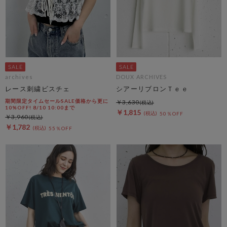
archives
DOUX ARCHIVES
レース刺繍ビスチェ
シアーリブロンＴｅｅ
期間限定タイムセールSALE価格から更に
￥3,630
10%OFF! 8/10 10:00まで
￥1,815
50％OFF
￥3,960
￥1,782
55％OFF