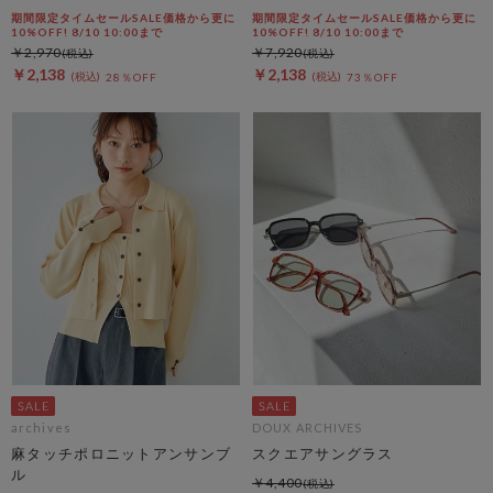
期間限定タイムセールSALE価格から更に
期間限定タイムセールSALE価格から更に
10%OFF! 8/10 10:00まで
10%OFF! 8/10 10:00まで
￥2,970
￥7,920
￥2,138
￥2,138
28％OFF
73％OFF
archives
DOUX ARCHIVES
麻タッチポロニットアンサンブ
スクエアサングラス
ル
￥4,400