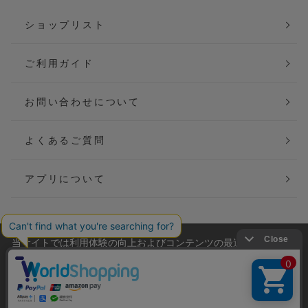
ショップリスト
ご利用ガイド
お問い合わせについて
よくあるご質問
アプリについて
当サイトでは利用体験の向上およびコンテンツの最適な提供、ト
会社概要
特定商取引法に基づく表記
ラフィックの分析を目的としてCookieを使用しています。
サイトの閲覧を継続された場合、Cookieの利用に同意したことも
ご利用規約
個人情報保護方針
のといたします。
詳細については
プライバシーポリシー
をご確認ください。