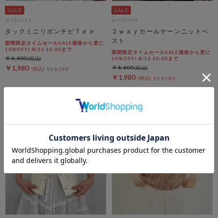
archives
archives
タックミニリボンチビＴｅｅ
２ｗａｙカールヤーンニットベ
スト
期間限定タイムセールSALE価格から更に
10%OFF! 8/10 10:00まで
期間限定タイムセールSALE価格から更に
￥4,400
10%OFF! 8/10 10:00まで
￥1,980
￥4,400
55％OFF
￥1,980
55％OFF