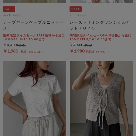
archives
archives
テープヤーンケーブルニットベ
レーストリミングワンショルカ
スト
ットＴＯＰＳ
期間限定タイムセールSALE価格から更に
期間限定タイムセールSALE価格から更に
10%OFF! 8/10 10:00まで
10%OFF! 8/10 10:00まで
￥4,400
￥4,400
￥1,980
￥1,980
55％OFF
55％OFF