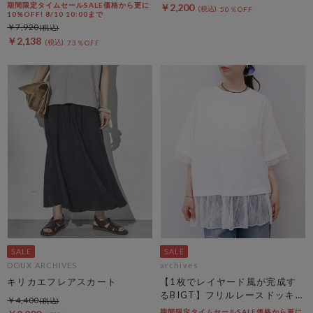
期間限定タイムセールSALE価格から更に
￥2,200
50％OFF
10%OFF! 8/10 10:00まで
￥7,920
￥2,138
73％OFF
DOUX ARCHIVES
archives
キリカエフレアスカート
【1枚でレイヤード風が完成す
るBIGT】フリルレースドッキン
￥4,400
グＢＩＧＴＥＥ
期間限定タイムセールSALE価格から更に