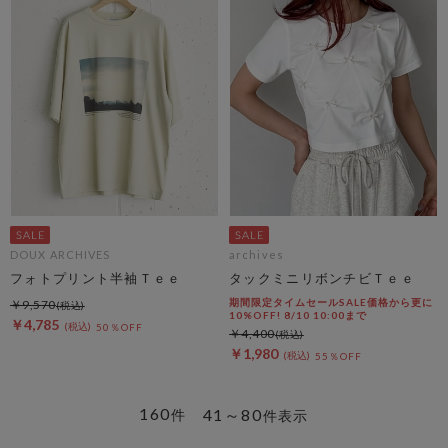
DOUX ARCHIVES
archives
フォトプリント半袖Ｔｅｅ
タックミニリボンチビＴｅｅ
期間限定タイムセールSALE価格から更に
￥9,570
10%OFF! 8/10 10:00まで
￥4,785
50％OFF
￥4,400
￥1,980
55％OFF
160
41～80
件
件表示