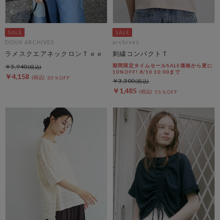
DOUX ARCHIVES
archives
ラメスクエアネックロンＴｅｅ
刺繍コンパクトＴ
期間限定タイムセールSALE価格から更に
￥5,940
10%OFF! 8/10 10:00まで
￥4,158
30％OFF
￥3,300
￥1,485
55％OFF