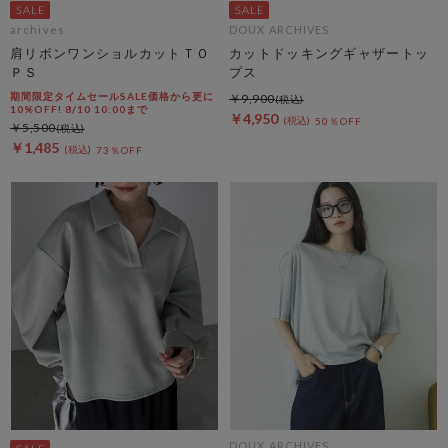
archives
DOUX ARCHIVES
肩リボンワンショルカットＴＯ
カットドッキングギャザートッ
ＰＳ
プス
期間限定タイムセールSALE価格から更に
￥9,900
10%OFF! 8/10 10:00まで
￥4,950
50％OFF
￥5,500
￥1,485
73％OFF
DOUX ARCHIVES