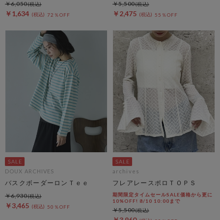
￥6,050
￥5,500
￥1,634
￥2,475
72％OFF
55％OFF
DOUX ARCHIVES
archives
バスクボーダーロンＴｅｅ
フレアレースポロＴＯＰＳ
期間限定タイムセールSALE価格から更に
￥6,930
10%OFF! 8/10 10:00まで
￥3,465
50％OFF
￥5,500
￥3,960