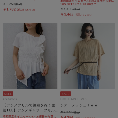
期間限定タイムセールSALE価格から更に
￥3,960
10%OFF! 8/10 10:00まで
￥1,782
￥5,500
55％OFF
￥3,465
37％OFF
archives
DOUX ARCHIVES
【アシメフリルで視線を惹く主
シアーメッシュＴｅｅ
役TEE】アシメギャザーフリル
￥7,260
ＴＥＥ
期間限定タイムセールSALE価格から更に
￥4,356
40％OFF