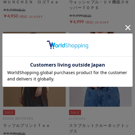
ＭＵＮＣＨＥＮ ロゴＴｅｅ
ウォッシャブル・ＵＶ機能スキ
ッパーＴＯＰＳ
￥5,500
￥4,950
￥9,999
10％OFF
￥6,999
30％OFF
DOUX ARCHIVES
archives
ラッフルプリントＴｅｅ
スラブカットクルーネックトッ
プス
￥9,900