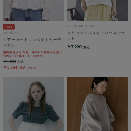
DOUX ARCHIVES
ＵＳコットンスキッパースウェ
archives
ット
シアーカットコンパクトカーデ
ィガン
￥7,920
期間限定タイムセールSALE価格から更に
10%OFF! 8/10 10:00まで
￥4,950
￥3,564
28％OFF