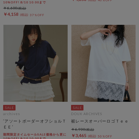
10%OFF! 8/10 10:00まで
￥6,600
￥4,158
37％OFF
archives
DOUX ARCHIVES
’アソートボーダーオフショルＴ
裾レースオーバーロゴＴｅｅ
ＥＥ’
￥6,930
期間限定タイムセールSALE価格から更に
￥3,465
50％OFF
10%OFF! 8/10 10:00まで