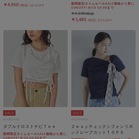
期間限定タイムセールSALE価格から更に
￥4,950
50％OFF
10%OFF! 8/10 10:00まで
￥3,300
￥1,485
55％OFF
archives
archives
ダブルドロストチビＴｅｅ
２ｗａｙチェックシフォンリボ
ンドレープカットＴＯＰＳ
期間限定タイムセールSALE価格から更に
10%OFF! 8/10 10:00まで