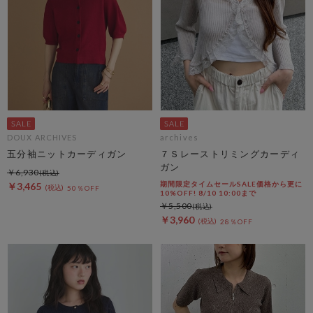
DOUX ARCHIVES
archives
五分袖ニットカーディガン
７Ｓレーストリミングカーディ
ガン
￥6,930
期間限定タイムセールSALE価格から更に
￥3,465
50％OFF
10%OFF! 8/10 10:00まで
￥5,500
￥3,960
28％OFF