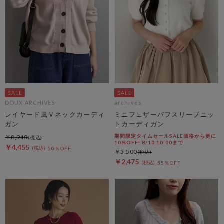
DOUX ARCHIVES
archives
レイヤード風Ｖネックカーディ
ミニフェザーパフスリーブニッ
ガン
トカーディガン
期間限定タイムセールSALE価格から更に
￥8,910
10%OFF! 8/10 10:00まで
￥4,455
50％OFF
￥5,500
￥2,475
55％OFF