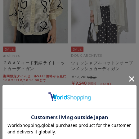
archives
DOUX ARCHIVES
２ＷＡＹコード刺繍ライトニッ
ウォッシャブルコットンオープ
トカーディガン
ンメッシュカーディガン
期間限定タイムセールSALE価格から更に
￥13,200
10%OFF! 8/10 10:00まで
￥9,240
30％OFF
￥5,500
￥2,475
55％OFF