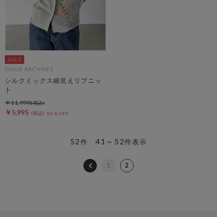
DOUX ARCHIVES
シルクミックス細見えリブニッ
ト
￥11,990
￥5,995
50％OFF
52
41～52
件
件表示
1
2