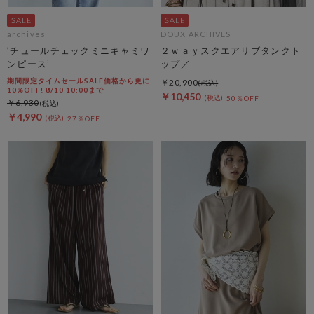
archives
DOUX ARCHIVES
’チュールチェックミニキャミワ
２ｗａｙスクエアリブタンクト
ンピース’
ップ／
期間限定タイムセールSALE価格から更に
￥20,900
10%OFF! 8/10 10:00まで
￥10,450
50％OFF
￥6,930
￥4,990
27％OFF