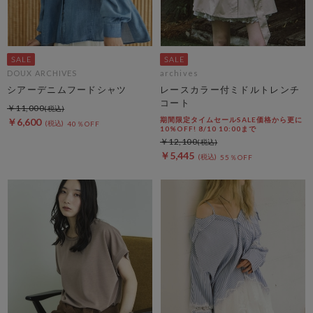
DOUX ARCHIVES
archives
シアーデニムフードシャツ
レースカラー付ミドルトレンチ
コート
￥11,000
期間限定タイムセールSALE価格から更に
￥6,600
40％OFF
10%OFF! 8/10 10:00まで
￥12,100
￥5,445
55％OFF