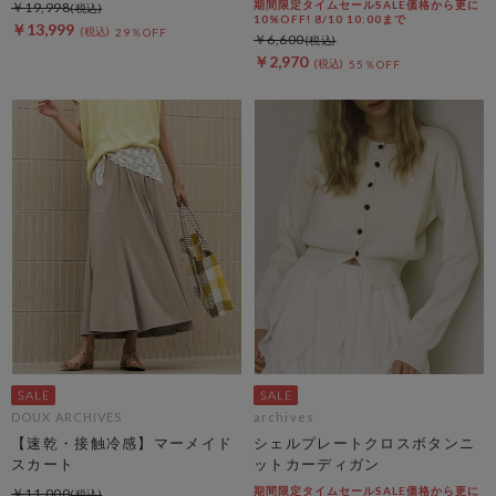
期間限定タイムセールSALE価格から更に
￥19,998
10%OFF! 8/10 10:00まで
￥13,999
29％OFF
￥6,600
￥2,970
55％OFF
DOUX ARCHIVES
archives
【速乾・接触冷感】マーメイド
シェルプレートクロスボタンニ
スカート
ットカーディガン
期間限定タイムセールSALE価格から更に
￥11,000