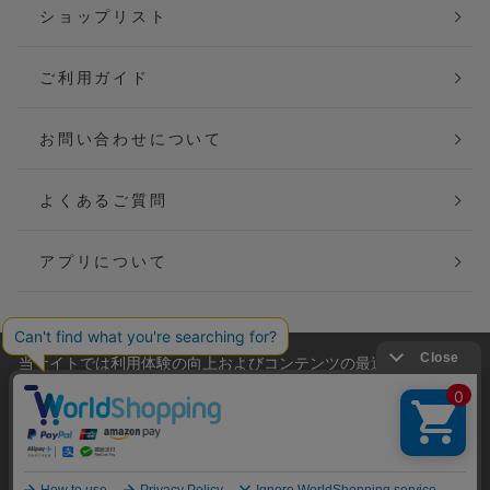
ショップリスト
ご利用ガイド
お問い合わせについて
よくあるご質問
アプリについて
当サイトでは利用体験の向上およびコンテンツの最適な提供、ト
会社概要
特定商取引法に基づく表記
ラフィックの分析を目的としてCookieを使用しています。
サイトの閲覧を継続された場合、Cookieの利用に同意したことも
ご利用規約
個人情報保護方針
のといたします。
詳細については
プライバシーポリシー
をご確認ください。
Copyright(C) P&M co.,ltd All Rights Reserved.
承諾する