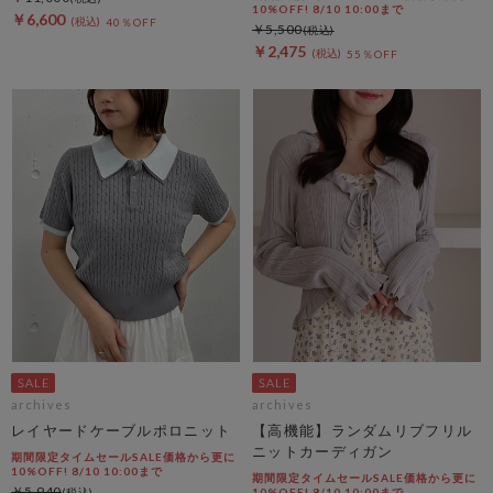
10%OFF! 8/10 10:00まで
￥6,600
40％OFF
￥5,500
￥2,475
55％OFF
archives
archives
レイヤードケーブルポロニット
【高機能】ランダムリブフリル
ニットカーディガン
期間限定タイムセールSALE価格から更に
10%OFF! 8/10 10:00まで
期間限定タイムセールSALE価格から更に
￥5,940
10%OFF! 8/10 10:00まで