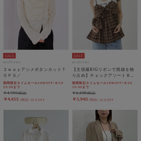
archives
archives
２ｗａｙアシメボタンカットＴ
【主役級BIGリボンで視線を独
ＯＰＳ／
り占め】チェックアソートＢＩ
Ｇリボンキャミビスチェ
期間限定タイムセール10%OFF! 8/10
期間限定タイムセール10%OFF! 8/10
10:00まで
10:00まで
￥4,950
￥6,600
￥4,455
￥5,940
10％OFF
10％OFF