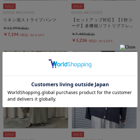
DOUX ARCHIVES
DOUX ARCHIVES
リネン混ストライプパンツ
【セットアップ対応】【1秒コ
ーデ】多機能ソフトリブフレン
￥11,990
チスリーブトップス
￥7,194
￥7,480
40％OFF
￥5,236
30％OFF