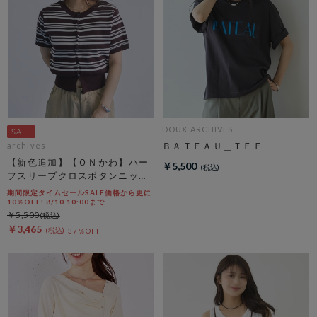
DOUX ARCHIVES
ＢＡＴＥＡＵ＿ＴＥＥ
archives
【新色追加】【ＯＮかわ】ハー
￥5,500
フスリーブクロスボタンニット
カーディガン
期間限定タイムセールSALE価格から更に
10%OFF! 8/10 10:00まで
￥5,500
￥3,465
37％OFF