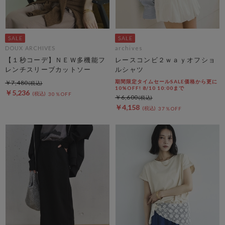
DOUX ARCHIVES
archives
【１秒コーデ】ＮＥＷ多機能フ
レースコンビ２ｗａｙオフショ
レンチスリーブカットソー
ルシャツ
期間限定タイムセールSALE価格から更に
￥7,480
10%OFF! 8/10 10:00まで
￥5,236
30％OFF
￥6,600
￥4,158
37％OFF