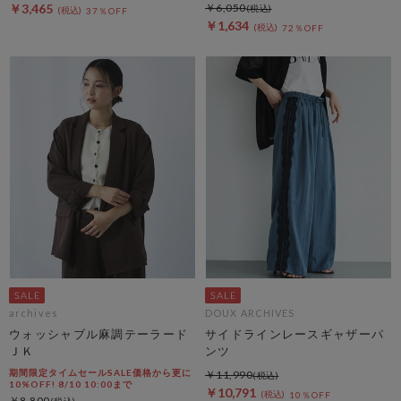
￥3,465
￥6,050
37％OFF
￥1,634
72％OFF
archives
DOUX ARCHIVES
ウォッシャブル麻調テーラード
サイドラインレースギャザーパ
ＪＫ
ンツ
期間限定タイムセールSALE価格から更に
￥11,990
10%OFF! 8/10 10:00まで
￥10,791
10％OFF
￥8,800