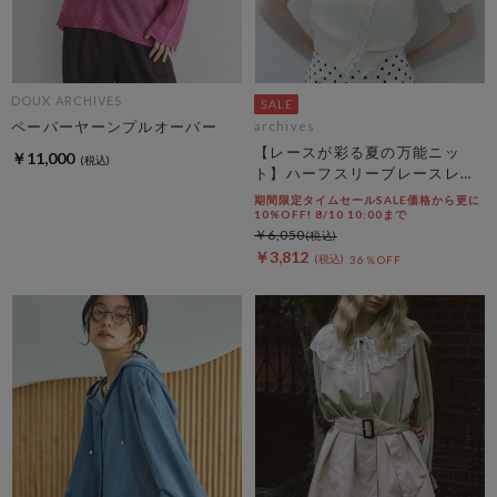
DOUX ARCHIVES
ペーパーヤーンプルオーバー
archives
【レースが彩る夏の万能ニッ
￥11,000
ト】ハーフスリーブレースレイ
ヤードニットカーディガン
期間限定タイムセールSALE価格から更に
10%OFF! 8/10 10:00まで
￥6,050
￥3,812
36％OFF