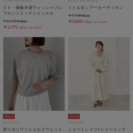
DOUX ARCHIVES
DOUX ARCHIVES
ＵＶ・接触冷感ウォッシャブル
ミドル丈シアーカーディガン
フロントＺＩＰジャンスカ
￥7,700
￥11,550
￥3,850
50％OFF
￥5,775
50％OFF
archives
archives
肩リボンワンショルスウェット
ショートシャツ×シャーリング