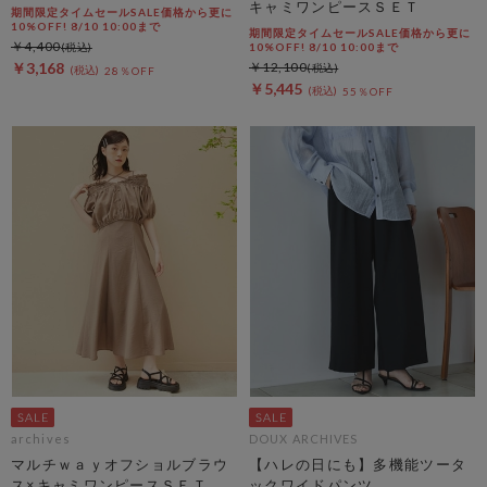
キャミワンピースＳＥＴ
期間限定タイムセールSALE価格から更に
10%OFF! 8/10 10:00まで
期間限定タイムセールSALE価格から更に
￥4,400
10%OFF! 8/10 10:00まで
￥3,168
￥12,100
28％OFF
￥5,445
55％OFF
archives
DOUX ARCHIVES
マルチｗａｙオフショルブラウ
【ハレの日にも】多機能ツータ
ス×キャミワンピースＳＥＴ
ックワイドパンツ