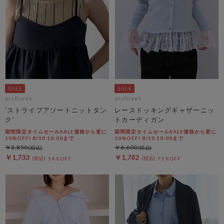
archives
archives
’ストライプアソートニットタン
レースドッキングギャザーニッ
ク’
トカーディガン
期間限定タイムセールSALE価格から更に
期間限定タイムセールSALE価格から更に
10%OFF! 8/10 10:00まで
10%OFF! 8/10 10:00まで
￥3,850
￥6,600
￥1,733
￥1,782
54％OFF
73％OFF