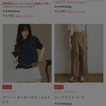
10%OFF! 8/10 10:00まで
期間限定タイムセールSALE価格から更に
￥4,400
10%OFF! 8/10 10:00まで
￥4,400
￥1,980
55％OFF
￥1,980
55％OFF
archives
DOUX ARCHIVES
’アソートボーダーオフショルＴ
ラップワイドパンツ
ＥＥ’
￥3,960