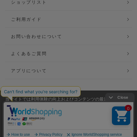
ショップリスト
ご利用ガイド
お問い合わせについて
よくあるご質問
アプリについて
当サイトでは利用体験の向上およびコンテンツの最適な提供、ト
会社概要
特定商取引法に基づく表記
ラフィックの分析を目的としてCookieを使用しています。
サイトの閲覧を継続された場合、Cookieの利用に同意したことも
ご利用規約
個人情報保護方針
のといたします。
詳細については
プライバシーポリシー
をご確認ください。
Copyright(C) P&M co.,ltd All Rights Reserved.
承諾する