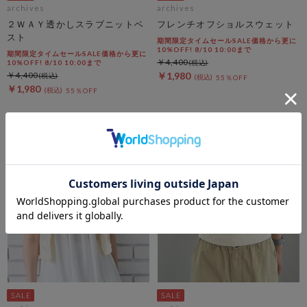
archives
archives
２ＷＡＹ透かしスラブニットベ
フレンチオフショルスウェット
スト
期間限定タイムセールSALE価格から更に
10%OFF! 8/10 10:00まで
期間限定タイムセールSALE価格から更に
￥4,400
10%OFF! 8/10 10:00まで
￥4,400
￥1,980
55％OFF
￥1,980
55％OFF