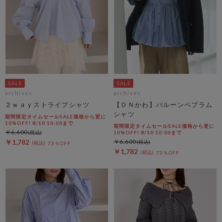
archives
archives
２ｗａｙストライプシャツ
【ＯＮかわ】バルーンペプラム
シャツ
期間限定タイムセールSALE価格から更に
10%OFF! 8/10 10:00まで
期間限定タイムセールSALE価格から更に
￥6,600
10%OFF! 8/10 10:00まで
￥1,782
￥6,600
73％OFF
￥1,782
73％OFF