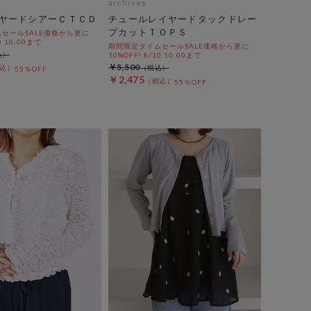
archives
ヤードシアーＣＴＣＤ
チュールレイヤードタックドレー
プカットＴＯＰＳ
セールSALE価格から更に
0 10:00まで
期間限定タイムセールSALE価格から更に
10%OFF! 8/10 10:00まで
￥5,500
55％OFF
￥2,475
55％OFF