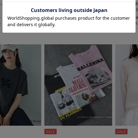
ック５分袖カットソ
シアーロゴプルオーバー
【GOOD R
MOUSE/T
￥5,500
￥3,300
￥6,930
40％OFF
￥4,851
40％OFF