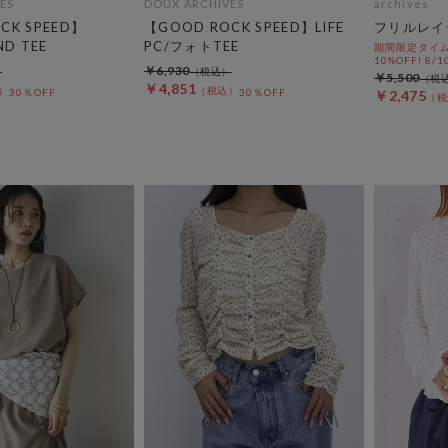
ES
DOUX ARCHIVES
archives
CK SPEED】
【GOOD ROCK SPEED】LIFE
フリルレイ
ND TEE
PC/フォトTEE
期間限定タイム
10%OFF! 8/1
￥6,930
￥5,500
￥4,851
30％OFF
30％OFF
￥2,475