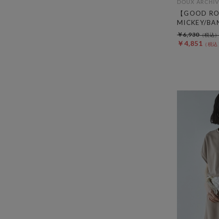
DOUX ARCHIV
【GOOD RO
MICKEY/BA
￥6,930
￥4,851