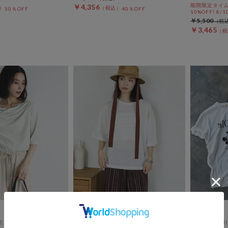
期間限定タイム
￥4,356
50％OFF
40％OFF
10%OFF! 8/1
￥5,500
￥3,465
ES
DOUX ARCHIVES
DOUX ARCH