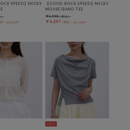
OCK SPEED】MICKY
【GOOD ROCK SPEED】MICKY
EE
MOUSE/BAND TEE
￥6,930
￥6,237
30％OFF
10％OFF