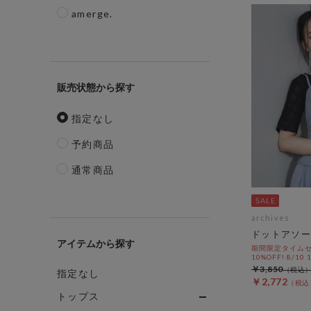
amerge.
販売状態
指定なし
予約商品
通常商品
archives
ドットアソー
アイテム
期間限定タイムセ
10%OFF! 8/10
￥3,850
指定なし
￥2,772
トップス