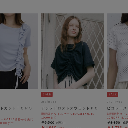
archives
archives
ストカットＴＯＰＳ
アシメドロストスウェットＰＯ
ピコレース
期間限定タイムセール10%OFF! 8/10
期間限定タイム
10:00まで
10%OFF! 8/1
ールSALE価格から更に
￥5,500
￥3,850
 10:00まで
￥4,950
￥1,733