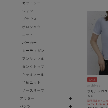
カットソー
シャツ
ブラウス
ポロシャツ
ニット
パーカー
カーディガン
アンサンブル
タンクトップ
キャミソール
半袖ニット
archives
ノースリーブ
フリルドロ
５Ｓ
アウター
期間限定タイムセ
10%OFF! 8/10
パンツ
￥5,500