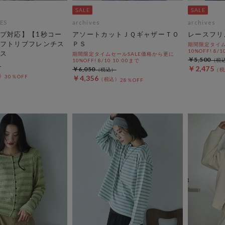
ES
archives
archives
プ対応】【1秒コー
アソートカットＪＱギャザーＴＯ
レースフリ
フトリブフレンチス
ＰＳ
期間限定タイム
10%OFF! 8/1
ス
期間限定タイムセールSALE価格から更に
￥5,500
10%OFF! 8/10 10:00まで
￥2,475
￥6,050
30％OFF
￥4,356
28％OFF