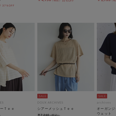
10％OFF
37％OFF
ES
DOUX ARCHIVES
archives
ーＴｅｅ
シアーメッシュＴｅｅ
オーガンジ
ウェット
￥7,260