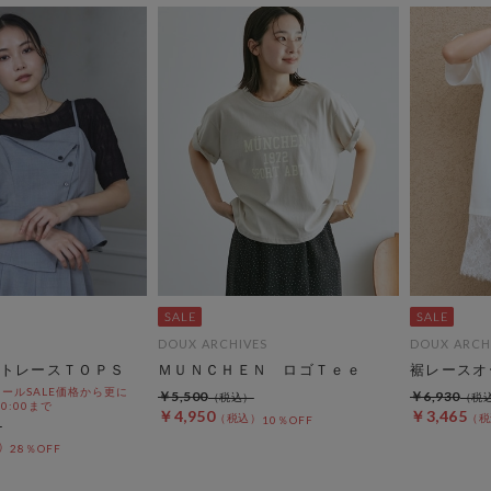
DOUX ARCHIVES
DOUX ARCH
トレースＴＯＰＳ
ＭＵＮＣＨＥＮ ロゴＴｅｅ
裾レースオ
ールSALE価格から更に
￥5,500
￥6,930
 10:00まで
￥4,950
￥3,465
10％OFF
28％OFF