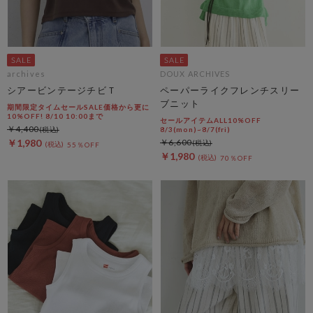
archives
DOUX ARCHIVES
シアービンテージチビＴ
ペーパーライクフレンチスリー
ブニット
期間限定タイムセールSALE価格から更に
10%OFF! 8/10 10:00まで
セールアイテムALL10%OFF
￥4,400
8/3(mon)~8/7(fri)
￥1,980
￥6,600
55％OFF
￥1,980
70％OFF