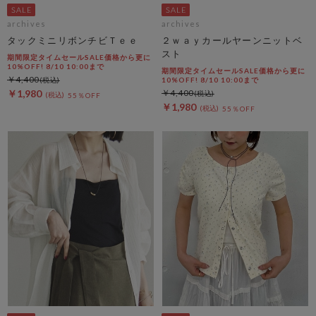
archives
archives
タックミニリボンチビＴｅｅ
２ｗａｙカールヤーンニットベ
スト
期間限定タイムセールSALE価格から更に
10%OFF! 8/10 10:00まで
期間限定タイムセールSALE価格から更に
￥4,400
10%OFF! 8/10 10:00まで
￥1,980
￥4,400
55％OFF
￥1,980
55％OFF