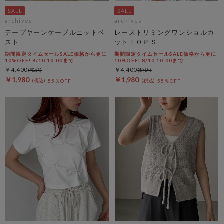
archives
archives
テープヤーンケーブルニットベ
レーストリミングワンショルカ
スト
ットＴＯＰＳ
期間限定タイムセールSALE価格から更に
期間限定タイムセールSALE価格から更に
10%OFF! 8/10 10:00まで
10%OFF! 8/10 10:00まで
￥4,400
￥4,400
￥1,980
￥1,980
55％OFF
55％OFF