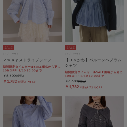
archives
archives
２ｗａｙストライプシャツ
【ＯＮかわ】バルーンペプラム
シャツ
期間限定タイムセールSALE価格から更に
10%OFF! 8/10 10:00まで
期間限定タイムセールSALE価格から更に
￥6,600
10%OFF! 8/10 10:00まで
￥1,782
￥6,600
73％OFF
￥1,782
73％OFF