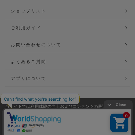
ショップリスト
ご利用ガイド
お問い合わせについて
よくあるご質問
アプリについて
当サイトでは利用体験の向上およびコンテンツの最適な提供、ト
会社概要
特定商取引法に基づく表記
ラフィックの分析を目的としてCookieを使用しています。
サイトの閲覧を継続された場合、Cookieの利用に同意したことも
ご利用規約
個人情報保護方針
のといたします。
詳細については
プライバシーポリシー
をご確認ください。