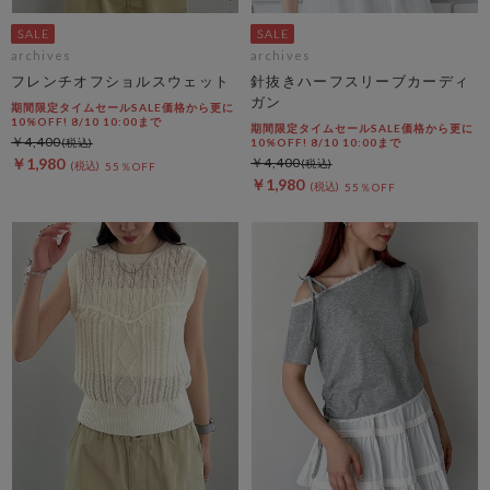
archives
archives
フレンチオフショルスウェット
針抜きハーフスリーブカーディ
ガン
期間限定タイムセールSALE価格から更に
10%OFF! 8/10 10:00まで
期間限定タイムセールSALE価格から更に
￥4,400
10%OFF! 8/10 10:00まで
￥1,980
￥4,400
55％OFF
￥1,980
55％OFF