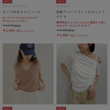
DOUX ARCHIVES
archives
カップ付きキャミソール
花柄アソートワッフルカットＴ
ＯＰＳ
セールアイテムALL10%OFF
8/3(mon)~8/7(fri)
期間限定タイムセールSALE価格から更に
￥4,950
10%OFF! 8/10 10:00まで
￥1,980
￥4,400
60％OFF
￥1,980
55％OFF