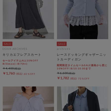
DOUX ARCHIVES
archives
キリカエフレアスカート
レースドッキングギャザーニッ
トカーディガン
セールアイテムALL10%OFF
8/3(mon)~8/7(fri)
期間限定タイムセールSALE価格から更に
￥4,400
10%OFF! 8/10 10:00まで
￥1,760
￥6,600
60％OFF
￥1,782
73％OFF