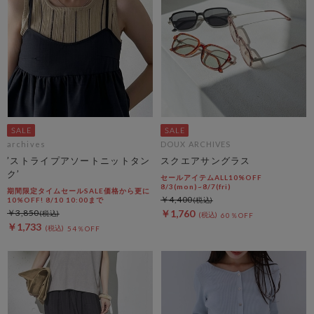
archives
DOUX ARCHIVES
’ストライプアソートニットタン
スクエアサングラス
ク’
セールアイテムALL10%OFF
8/3(mon)~8/7(fri)
期間限定タイムセールSALE価格から更に
￥4,400
10%OFF! 8/10 10:00まで
￥3,850
￥1,760
60％OFF
￥1,733
54％OFF