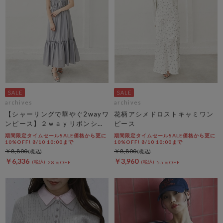
archives
archives
【シャーリングで華やぐ2wayワ
花柄アシメドロストキャミワン
ンピース】２ｗａｙリボンシャ
ピース
ーリングノースリワンピース
期間限定タイムセールSALE価格から更に
期間限定タイムセールSALE価格から更に
10%OFF! 8/10 10:00まで
10%OFF! 8/10 10:00まで
￥8,800
￥8,800
￥6,336
￥3,960
28％OFF
55％OFF