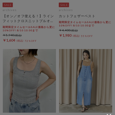
archives
archives
【オン／オフ使える！】ライン
カットフェザーベスト
フィットクロスニットプルオー
期間限定タイムセールSALE価格から更に
バー
10%OFF! 8/10 10:00まで
期間限定タイムセールSALE価格から更に
￥4,400
10%OFF! 8/10 10:00まで
￥5,940
￥1,980
55％OFF
￥1,604
72％OFF