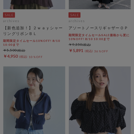
archives
archives
【新色追加！】２ｗａｙシャー
アソートノースリギャザーＯＰ
リングリボンＢＬ
期間限定タイムセールSALE価格から更に
10%OFF! 8/10 10:00まで
期間限定タイムセール10%OFF! 8/10
￥9,350
10:00まで
￥5,500
￥5,891
36％OFF
￥4,950
10％OFF