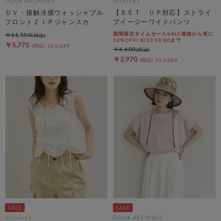
DOUX ARCHIVES
archives
ＵＶ・接触冷感ウォッシャブル
【ＳＥＴ ＵＰ対応】ストライ
フロントＺＩＰジャンスカ
プイージーワイドパンツ
期間限定タイムセールSALE価格から更に
￥11,550
10%OFF! 8/10 10:00まで
￥5,775
50％OFF
￥6,600
￥2,970
55％OFF
archives
DOUX ARCHIVES