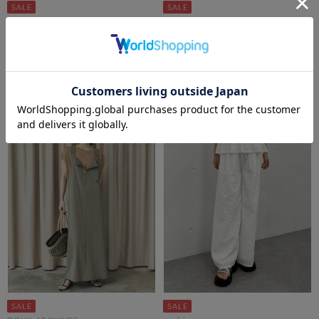
archives
DOUX ARCHIVES
ハリヌキニットタンク
ソフトデニムジャンスカ
期間限定タイムセールSALE価格から更に
￥9,460
10%OFF! 8/10 10:00まで
￥4,730
50％OFF
￥3,960
￥1,782
55％OFF