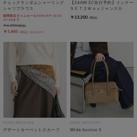
チェックランダムシャーリング
【26AW EC先行予約】インナー
シャツブラウス
ＳＥＴ２Ｗａｙジャンスカ
期間限定タイムセール10%OFF! 8/10
￥13,200
10:00まで
￥6,050
￥5,445
10％OFF
DOUX ARCHIVES
DOUX ARCHIVES
デザートカーペットスカーフ
Wide boston S