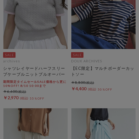
archives
DOUX ARCHIVES
シャツレイヤードハーフスリー
【EC限定】マルチボーダーカッ
ブケーブルニットプルオーバー
トソー
期間限定タイムセールSALE価格から更に
￥8,800
10%OFF! 8/10 10:00まで
￥4,400
50％OFF
￥6,600
￥2,970
55％OFF