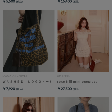
￥5,500
￥15,400
DOUX ARCHIVES
amerge.
ＷＡＳＨＥＤ ＬＯＧＯトート
rose frill mini onepiece
￥7,920
￥27,500