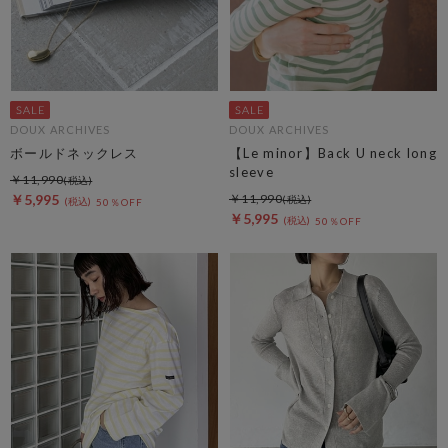
DOUX ARCHIVES
DOUX ARCHIVES
ボールドネックレス
【Le minor】Back U neck long
sleeve
￥11,990
￥5,995
￥11,990
50％OFF
￥5,995
50％OFF