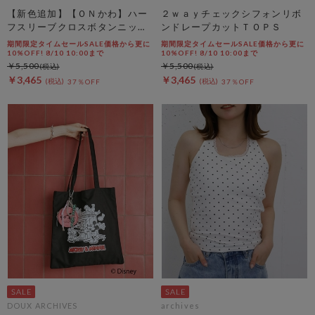
【新色追加】【ＯＮかわ】ハー
２ｗａｙチェックシフォンリボ
フスリーブクロスボタンニット
ンドレープカットＴＯＰＳ
カーディガン
期間限定タイムセールSALE価格から更に
期間限定タイムセールSALE価格から更に
10%OFF! 8/10 10:00まで
10%OFF! 8/10 10:00まで
￥5,500
￥5,500
￥3,465
￥3,465
37％OFF
37％OFF
DOUX ARCHIVES
archives