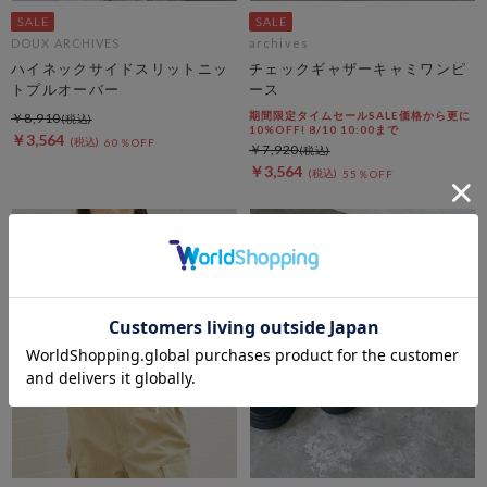
DOUX ARCHIVES
archives
ハイネックサイドスリットニッ
チェックギャザーキャミワンピ
トプルオーバー
ース
期間限定タイムセールSALE価格から更に
￥8,910
10%OFF! 8/10 10:00まで
￥3,564
60％OFF
￥7,920
￥3,564
55％OFF