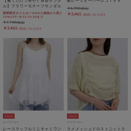
【履くだけで華やぐ厚底サンダ
裾レースオーバーロゴＴｅｅ
ル】フラワーモチーフサンダル
￥6,930
期間限定タイムセールSALE価格から更に
￥3,465
50％OFF
10%OFF! 8/10 10:00まで
￥7,700
￥3,465
55％OFF
archives
archives
レースラッフルミニキャミワン
ラメメッシュドロストニット５