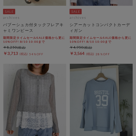
archives
archives
バブーシュカ付タックフレアキ
シアーカットコンパクトカーデ
ャミワンピース
ィガン
期間限定タイムセールSALE価格から更に
期間限定タイムセールSALE価格から更に
10%OFF! 8/10 10:00まで
10%OFF! 8/10 10:00まで
￥8,250
￥4,950
￥3,713
￥3,564
54％OFF
28％OFF