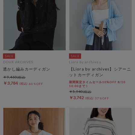
DOUX ARCHIVES
Liora by archives
透かし編みカーディガン
【Liora by archives】シアーニ
ットカーディガン
￥9,460
期間限定タイムセール10%OFF 8/10
￥3,784
60％OFF
10:00まで！
￥5,940
￥3,742
37％OFF