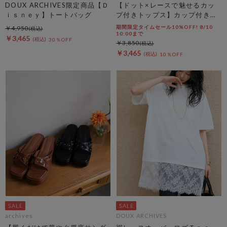
DOUX ARCHIVES限定商品【Ｄ
【ドット×レースで魅せるカッ
ｉｓｎｅｙ】トートバッグ
プ付きトップス】カップ付きホ
ルダーネックレースタンクトッ
期間限定タイムセール10%OFF! 8/10
￥4,950
プ
10:00まで
￥3,465
30％OFF
￥3,850
￥3,465
10％OFF
archives
DOUX ARCHIVES