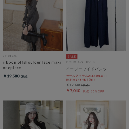
amerge.
ribbon offshoulder lace maxi
DOUX ARCHIVES
onepiece
イージーワイドパンツ
￥19,580
セールアイテムALL10%OFF
8/3(mon)~8/7(fri)
￥17,600
￥7,040
60％OFF