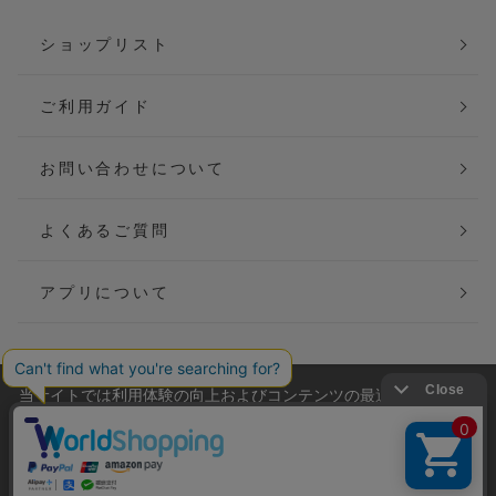
ショップリスト
ご利用ガイド
お問い合わせについて
よくあるご質問
アプリについて
当サイトでは利用体験の向上およびコンテンツの最適な提供、ト
会社概要
特定商取引法に基づく表記
ラフィックの分析を目的としてCookieを使用しています。
サイトの閲覧を継続された場合、Cookieの利用に同意したことも
ご利用規約
個人情報保護方針
のといたします。
詳細については
プライバシーポリシー
をご確認ください。