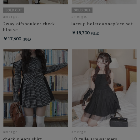
amerge.
amerge.
2way offshoulder check
laceup bolero×onepiece set
blouse
￥18,700
￥17,600
amerge.
amerge.
check pleats skirt
JQ tulle armwarmers