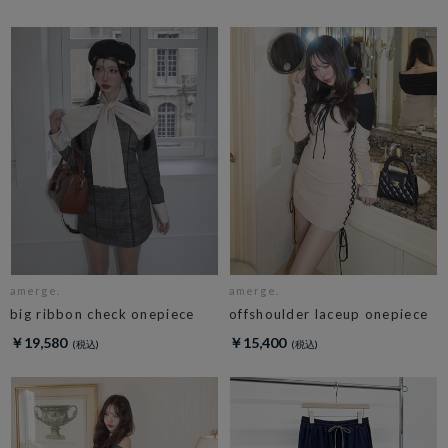
amerge.
amerge.
big ribbon check onepiece
offshoulder laceup onepiece
￥19,580
￥15,400