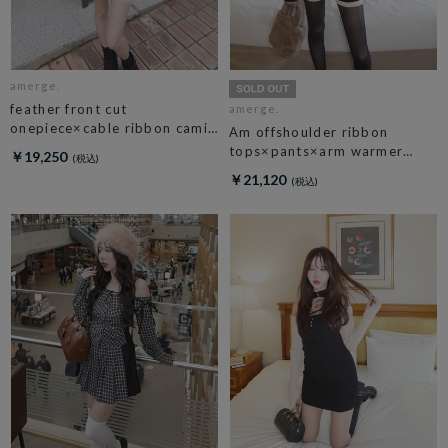
amerge.
feather front cut
amerge.
onepiece×cable ribbon cami
Am offshoulder ribbon
set
tops×pants×arm warmer
￥19,250
3piece set
￥21,120