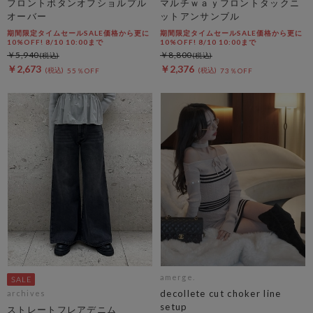
フロントボタンオフショルプル
マルチｗａｙフロントタックニ
オーバー
ットアンサンブル
期間限定タイムセールSALE価格から更に
期間限定タイムセールSALE価格から更に
10%OFF! 8/10 10:00まで
10%OFF! 8/10 10:00まで
￥5,940
￥8,800
￥2,673
￥2,376
55％OFF
73％OFF
amerge.
decollete cut choker line
archives
setup
ストレートフレアデニム