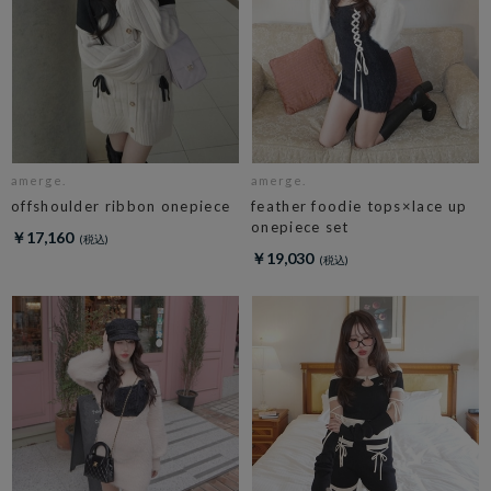
amerge.
amerge.
offshoulder ribbon onepiece
feather foodie tops×lace up
onepiece set
￥17,160
￥19,030