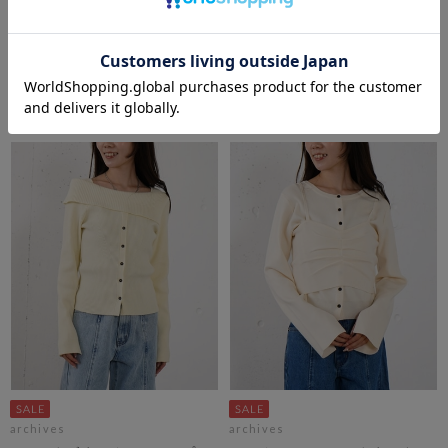
カールフェザーオフショルニッ
スラブゆるケーブルニットプル
トプルオーバー
オーバー
期間限定タイムセールSALE価格から更に
期間限定タイムセールSALE価格から更に
10%OFF! 8/10 10:00まで
10%OFF! 8/10 10:00まで
￥5,940
￥6,050
￥2,673
￥3,812
55％OFF
36％OFF
archives
archives