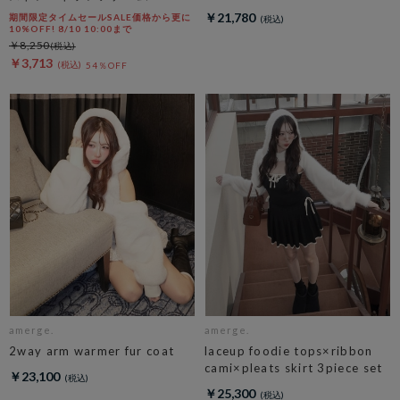
￥21,780
期間限定タイムセールSALE価格から更に
10%OFF! 8/10 10:00まで
￥8,250
￥3,713
54％OFF
amerge.
amerge.
2way arm warmer fur coat
laceup foodie tops×ribbon
cami×pleats skirt 3piece set
￥23,100
￥25,300