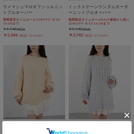
ラメマシュマロオフショルニッ
ミックスヤーンランダムボーダ
トプルオーバー
ーニットプルオーバー
期間限定タイムセール10%OFF! 8/10
期間限定タイムセールSALE価格から更に
10:00まで
10%OFF! 8/10 10:00まで
￥5,940
￥5,940
￥5,346
￥3,742
10％OFF
37％OFF
archives
archives