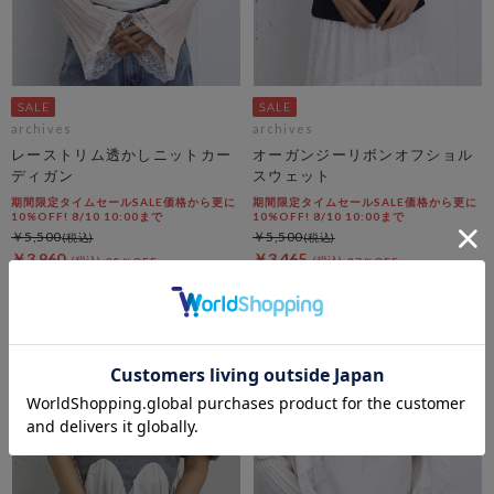
archives
archives
レーストリム透かしニットカー
オーガンジーリボンオフショル
ディガン
スウェット
期間限定タイムセールSALE価格から更に
期間限定タイムセールSALE価格から更に
10%OFF! 8/10 10:00まで
10%OFF! 8/10 10:00まで
￥5,500
￥5,500
￥3,960
￥3,465
28％OFF
37％OFF