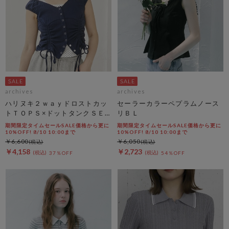
archives
archives
ハリヌキ２ｗａｙドロストカッ
セーラーカラーペプラムノース
トＴＯＰＳ×ドットタンクＳＥ
リＢＬ
Ｔ
期間限定タイムセールSALE価格から更に
期間限定タイムセールSALE価格から更に
10%OFF! 8/10 10:00まで
10%OFF! 8/10 10:00まで
￥6,600
￥6,050
￥4,158
￥2,723
37％OFF
54％OFF