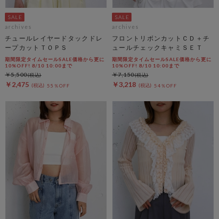
archives
archives
チュールレイヤードタックドレ
フロントリボンカットＣＤ＋チ
ープカットＴＯＰＳ
ュールチェックキャミＳＥＴ
期間限定タイムセールSALE価格から更に
期間限定タイムセールSALE価格から更に
10%OFF! 8/10 10:00まで
10%OFF! 8/10 10:00まで
￥5,500
￥7,150
￥2,475
￥3,218
55％OFF
54％OFF