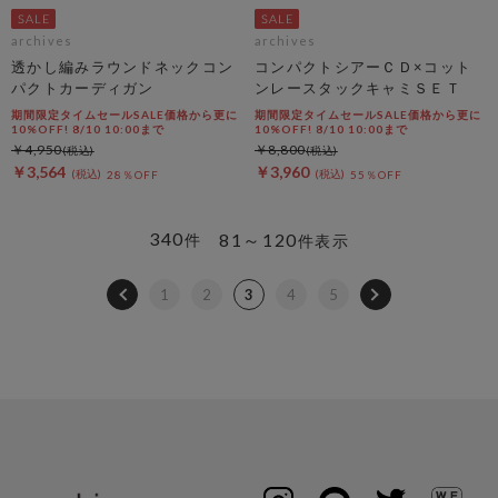
archives
archives
透かし編みラウンドネックコン
コンパクトシアーＣＤ×コット
パクトカーディガン
ンレースタックキャミＳＥＴ
期間限定タイムセールSALE価格から更に
期間限定タイムセールSALE価格から更に
10%OFF! 8/10 10:00まで
10%OFF! 8/10 10:00まで
￥4,950
￥8,800
￥3,564
￥3,960
28％OFF
55％OFF
340
81～120
件
件表示
1
2
3
4
5