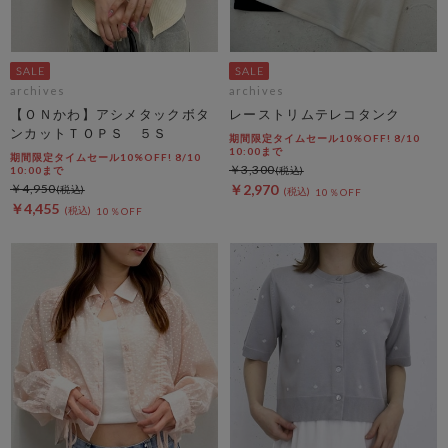
archives
archives
【ＯＮかわ】アシメタックボタ
レーストリムテレコタンク
ンカットＴＯＰＳ ５Ｓ
期間限定タイムセール10%OFF! 8/10
10:00まで
期間限定タイムセール10%OFF! 8/10
￥3,300
10:00まで
￥4,950
￥2,970
10％OFF
￥4,455
10％OFF