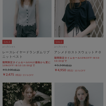
archives
archives
レースレイヤードランダムリブ
アシメドロストスウェットＰＯ
ニットベスト
期間限定タイムセール10%OFF! 8/10
10:00まで
期間限定タイムセールSALE価格から更に
￥5,500
10%OFF! 8/10 10:00まで
￥5,500
￥4,950
10％OFF
￥2,475
55％OFF