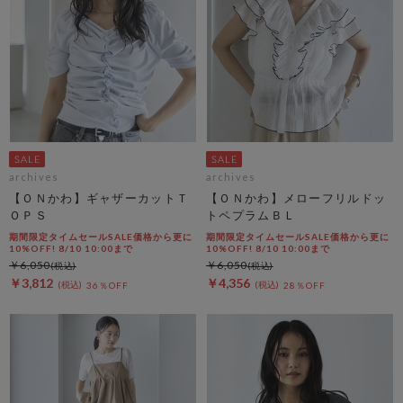
archives
archives
【ＯＮかわ】ギャザーカットＴ
【ＯＮかわ】メローフリルドッ
ＯＰＳ
トペプラムＢＬ
期間限定タイムセールSALE価格から更に
期間限定タイムセールSALE価格から更に
10%OFF! 8/10 10:00まで
10%OFF! 8/10 10:00まで
￥6,050
￥6,050
￥3,812
￥4,356
36％OFF
28％OFF