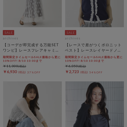
archives
archives
【コーデが即完成する万能SET
【レースで差がつくポロニット
ワンピ】レースフレアキャミＯ
ベスト】レースレイヤードノー
Ｐ×ノースカットリブＯＰＳＥ
スリポロニットベスト
期間限定タイムセールSALE価格から更に
期間限定タイムセールSALE価格から更に
Ｔ
10%OFF! 8/10 10:00まで
10%OFF! 8/10 10:00まで
￥11,000
￥6,050
￥6,930
￥2,723
37％OFF
54％OFF