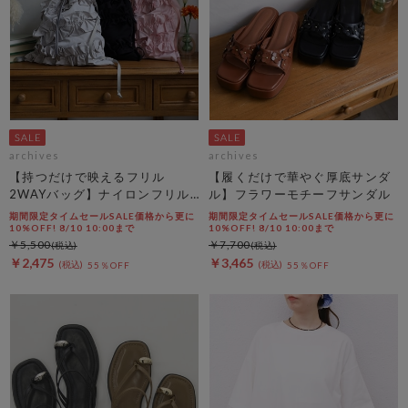
archives
archives
【持つだけで映えるフリル
【履くだけで華やぐ厚底サンダ
2WAYバッグ】ナイロンフリル
ル】フラワーモチーフサンダル
２ＷＡＹバッグ
期間限定タイムセールSALE価格から更に
期間限定タイムセールSALE価格から更に
10%OFF! 8/10 10:00まで
10%OFF! 8/10 10:00まで
￥5,500
￥7,700
￥2,475
￥3,465
55％OFF
55％OFF