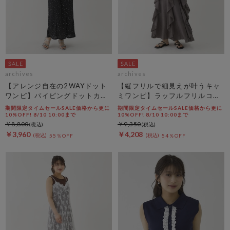
archives
archives
【アレンジ自在の2WAYドット
【縦フリルで細見えが叶うキャ
ワンピ】パイピングドットカッ
ミワンピ】ラッフルフリルコッ
トＪＱキャミワンピース
トン楊柳キャミワンピース
期間限定タイムセールSALE価格から更に
期間限定タイムセールSALE価格から更に
10%OFF! 8/10 10:00まで
10%OFF! 8/10 10:00まで
￥8,800
￥9,350
￥3,960
￥4,208
55％OFF
54％OFF