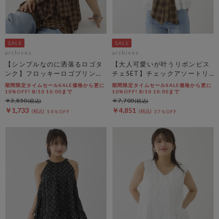
archives
archives
【シンプルなのに洒落るロゴタ
【大人可愛いが叶うリボンビス
ンク】フロッキーロゴプリント
チェSET】チェックアソートリ
タンク
ボンビスチェ×ペプラムブラウ
期間限定タイムセールSALE価格から更に
期間限定タイムセールSALE価格から更に
スＴＥＥ ＳＥＴ
10%OFF! 8/10 10:00まで
10%OFF! 8/10 10:00まで
￥3,850
￥7,700
￥1,733
￥4,851
54％OFF
37％OFF