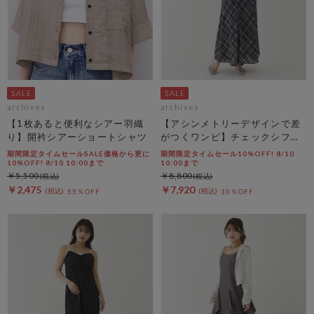
archives
archives
【1枚あると便利なシアー羽織
【アシンメトリーデザインで差
り】開衿シアーショートシャツ
がつくワンピ】チェックシフォ
ンドロストキャミワンピース
期間限定タイムセールSALE価格から更に
期間限定タイムセール10%OFF! 8/10
10%OFF! 8/10 10:00まで
10:00まで
￥5,500
￥8,800
￥2,475
￥7,920
55％OFF
10％OFF