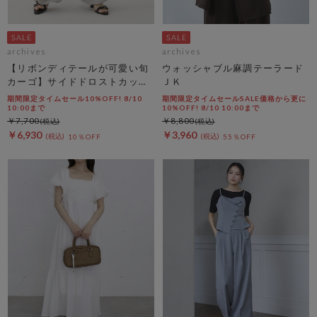
archives
archives
【リボンディテールが可愛い旬
ウォッシャブル麻調テーラード
カーゴ】サイドドロストカット
ＪＫ
リボンカーゴＰＴ
期間限定タイムセール10%OFF! 8/10
期間限定タイムセールSALE価格から更に
10:00まで
10%OFF! 8/10 10:00まで
￥7,700
￥8,800
￥6,930
￥3,960
10％OFF
55％OFF