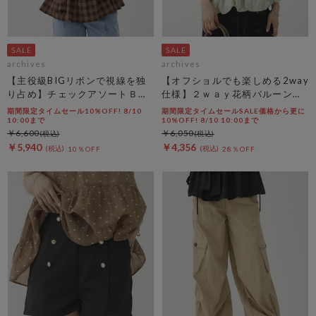
archives
archives
【主役級BIGリボンで視線を独
【オフショルでも楽しめる2way
り占め】チェックアソートＢＩ
仕様】２ｗａｙ花柄バルーンペ
Ｇリボンキャミビスチェ
プラムブラウス
期間限定タイムセール10%OFF! 8/10
期間限定タイムセールSALE価格から更に
10:00まで
10%OFF! 8/10 10:00まで
￥6,600
￥6,050
￥5,940
￥4,356
10％OFF
28％OFF