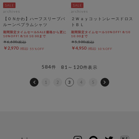
archives
archives
【ＯＮかわ】ハーフスリーブバ
２Ｗａｙコットンレースドロス
ルーンペプラムシャツ
トＢＬ
期間限定タイムセールSALE価格から更に
期間限定タイムセール10%OFF! 8/10
10%OFF! 8/10 10:00まで
10:00まで
￥6,600
￥5,500
￥2,970
￥4,950
55％OFF
10％OFF
584
81～120
件
件表示
1
2
3
4
5