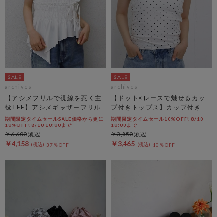
archives
archives
【アシメフリルで視線を惹く主
【ドット×レースで魅せるカッ
役TEE】アシメギャザーフリル
プ付きトップス】カップ付きホ
ＴＥＥ
ルダーネックレースタンクトッ
期間限定タイムセールSALE価格から更に
期間限定タイムセール10%OFF! 8/10
プ
10%OFF! 8/10 10:00まで
10:00まで
￥6,600
￥3,850
￥4,158
￥3,465
37％OFF
10％OFF