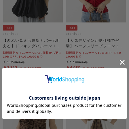
archives
archives
【きれい見えも体型カバーも叶
【人気デザインが夏仕様で登
える】ドッキングバルーンＴＯ
場】ハーフスリーブフロントタ
ＰＳ
ックカットＴＯＰＳ
期間限定タイムセールSALE価格から更に
期間限定タイムセール10%OFF! 8/10
10%OFF! 8/10 10:00まで
10:00まで
￥6,050
￥5,500
￥3,812
￥4,950
36％OFF
10％OFF