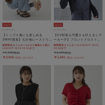
archives
archives
【トップス風にも楽しめる
【UV対策も可愛さも叶えるシア
2WAY感覚】七分袖レーストリ
ーカーデ】フロントドロストシ
ム透かしニットカーディガン
アーニットカーディガン
期間限定タイムセールSALE価格から更に
期間限定タイムセール10%OFF! 8/10
10%OFF! 8/10 10:00まで
10:00まで
￥5,500
￥6,050
￥3,960
￥5,445
28％OFF
10％OFF