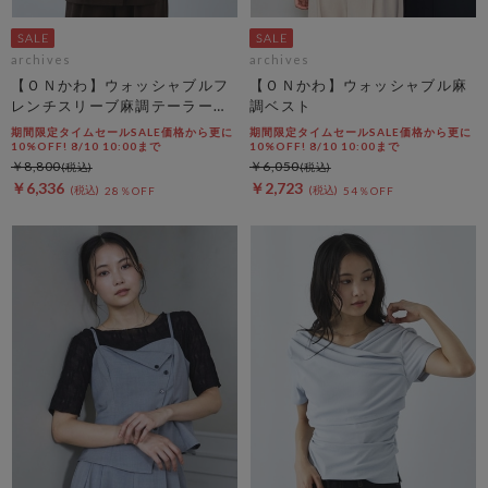
archives
archives
【ＯＮかわ】ウォッシャブルフ
【ＯＮかわ】ウォッシャブル麻
レンチスリーブ麻調テーラード
調ベスト
ＪＫ
期間限定タイムセールSALE価格から更に
期間限定タイムセールSALE価格から更に
10%OFF! 8/10 10:00まで
10%OFF! 8/10 10:00まで
￥8,800
￥6,050
￥6,336
￥2,723
28％OFF
54％OFF