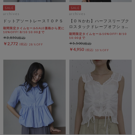
archives
archives
ドットアソートレースＴＯＰＳ
【ＯＮかわ】ハーフスリーブク
ロスタックドレープオフショル
期間限定タイムセールSALE価格から更に
ＴＯＰＳ
10%OFF! 8/10 10:00まで
期間限定タイムセール10%OFF! 8/10
￥3,850
10:00まで
￥2,772
￥5,500
28％OFF
￥4,950
10％OFF