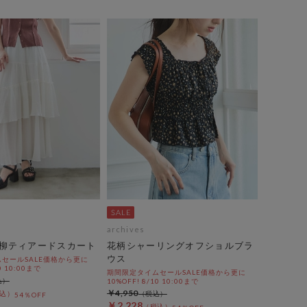
archives
柳ティアードスカート
花柄シャーリングオフショルブラ
ウス
セールSALE価格から更に
0 10:00まで
期間限定タイムセールSALE価格から更に
10%OFF! 8/10 10:00まで
￥4,950
54％OFF
￥2,228