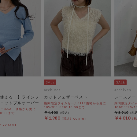
archives
archives
使える！】ラインフ
カットフェザーベスト
レースノー
ニットプルオーバー
期間限定タイムセールSALE価格から更に
期間限定タイム
10%OFF! 8/10 10:00まで
10%OFF! 8/1
ールSALE価格から更に
￥4,400
￥8,910
 10:00まで
￥1,980
￥4,010
55％OFF
72％OFF