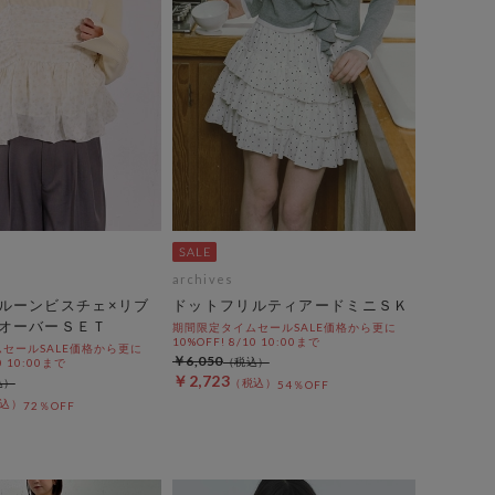
archives
ルーンビスチェ×リブ
ドットフリルティアードミニＳＫ
オーバーＳＥＴ
期間限定タイムセールSALE価格から更に
10%OFF! 8/10 10:00まで
セールSALE価格から更に
￥6,050
0 10:00まで
￥2,723
54％OFF
72％OFF