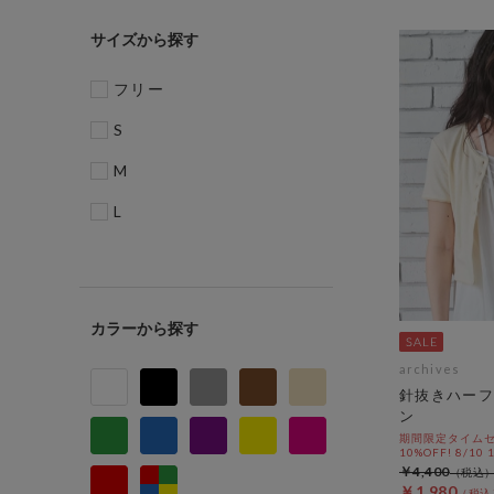
サイズ
フリー
S
M
L
カラー
archives
針抜きハーフ
ン
期間限定タイムセ
10%OFF! 8/10
￥4,400
￥1,980