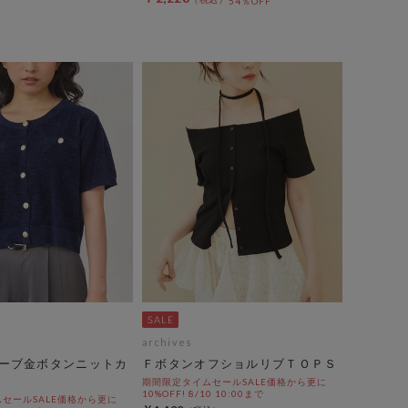
54％OFF
archives
ーブ金ボタンニットカ
ＦボタンオフショルリブＴＯＰＳ
期間限定タイムセールSALE価格から更に
10%OFF! 8/10 10:00まで
セールSALE価格から更に