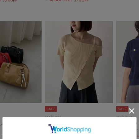
55％OFF
37％OFF
archives
archives
スクエアボストンバ
アシメボタンワンショルニット
ハーフスリ
ーディガン
期間限定タイムセールSALE価格から更に
10%OFF! 8/10 10:00まで
ールSALE価格から更に
期間限定タイム