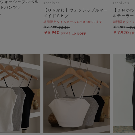
ウォッシャブルベル
archives
archives
トパンツ／
【ＯＮかわ】ウォッシャブルマー
【ＯＮかわ
メイドＳＫ／
ルテーラー
期間限定タイムセール 8/10 10:00まで
期間限定タイムセ
￥6,600
￥8,800
￥5,940
￥7,920
10％OFF