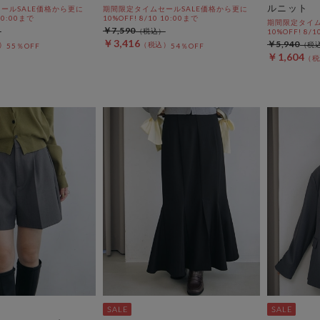
ルニット
ールSALE価格から更に
期間限定タイムセールSALE価格から更に
 10:00まで
10%OFF! 8/10 10:00まで
期間限定タイム
￥7,590
10%OFF! 8/1
￥3,416
￥5,940
55％OFF
54％OFF
￥1,604