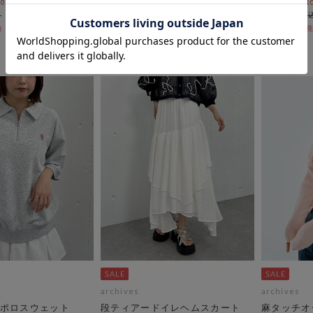
￥4,950
 10:00まで
10%OFF! 8/1
￥2,228
￥5,500
54％OFF
￥3,960
55％OFF
archives
archives
ポロスウェット
段ティアードイレヘムスカート
麻タッチオ