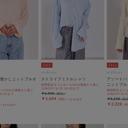
archives
archives
透かしニットプルオ
ストライプミドルシャツ
アソートバ
ニットプル
期間限定タイムセールSALE価格から更に
10%OFF! 8/10 10:00まで
ールSALE価格から更に
期間限定タイム
￥6,050
 10:00まで
10%OFF! 8/1
￥1,634
￥8,250
72％OFF
￥2,228
54％OFF