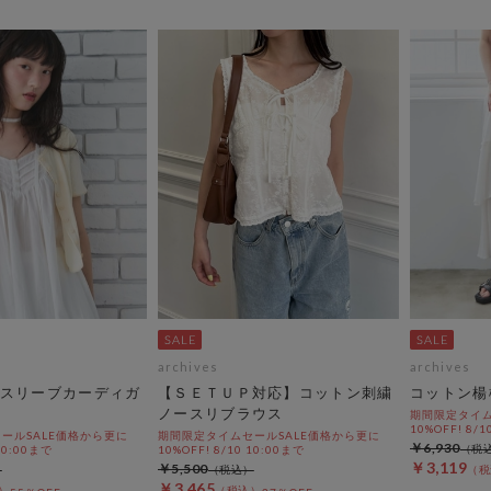
archives
archives
スリーブカーディガ
【ＳＥＴＵＰ対応】コットン刺繍
コットン楊
ノースリブラウス
期間限定タイム
10%OFF! 8/1
ールSALE価格から更に
期間限定タイムセールSALE価格から更に
￥6,930
 10:00まで
10%OFF! 8/10 10:00まで
￥3,119
￥5,500
￥3,465