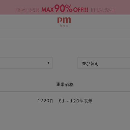
並び替え
通常価格
1220
81～120
件
件表示