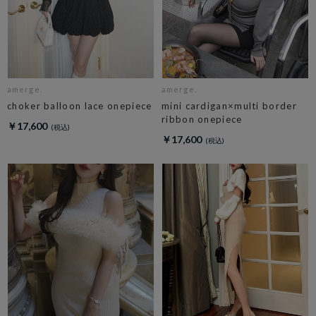
amerge.
amerge.
choker balloon lace onepiece
mini cardigan×multi border
ribbon onepiece
￥17,600
￥17,600