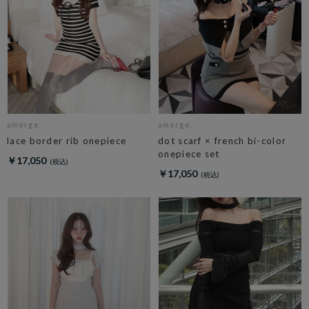
amerge.
amerge.
lace border rib onepiece
dot scarf × french bi-color
onepiece set
￥17,050
￥17,050