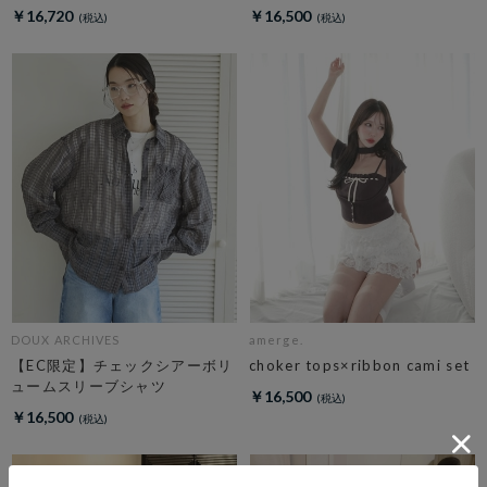
￥16,720
￥16,500
DOUX ARCHIVES
amerge.
【EC限定】チェックシアーボリ
choker tops×ribbon cami set
ュームスリーブシャツ
￥16,500
￥16,500