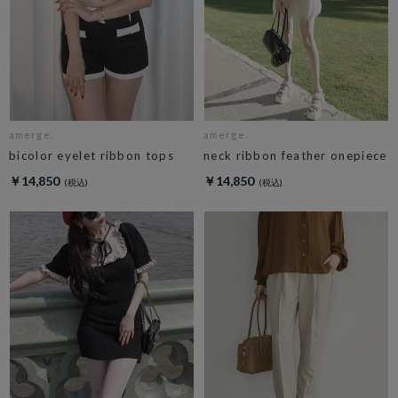
amerge.
amerge.
bicolor eyelet ribbon tops
neck ribbon feather onepiece
￥14,850
￥14,850