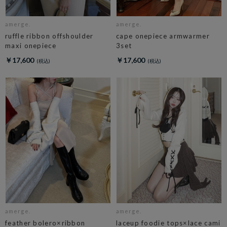
amerge.
amerge.
ruffle ribbon offshoulder
cape onepiece armwarmer
maxi onepiece
3set
￥17,600
￥17,600
amerge.
amerge.
feather bolero×ribbon
laceup foodie tops×lace cami