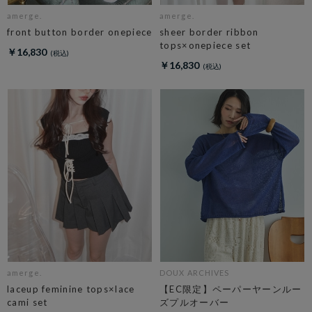
amerge.
amerge.
front button border onepiece
sheer border ribbon
tops×onepiece set
￥16,830
￥16,830
amerge.
DOUX ARCHIVES
laceup feminine tops×lace
【EC限定】ペーパーヤーンルー
cami set
ズプルオーバー