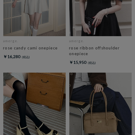
amerge.
amerge.
rose candy cami onepiece
rose ribbon offshoulder
onepiece
￥16,280
￥15,950