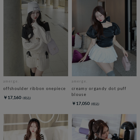
amerge.
amerge.
offshoulder ribbon onepiece
creamy organdy dot puff
blouse
￥17,160
￥17,050