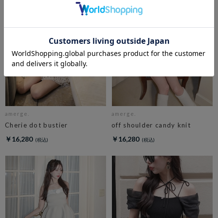
amerge.
amerge.
Cherie dot bustier
off shoulder candy knit
￥16,280
￥16,280