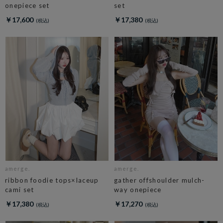
onepiece set
set
￥17,600
￥17,380
amerge.
amerge.
ribbon foodie tops×laceup
gather offshoulder mulch-
cami set
way onepiece
￥17,380
￥17,270