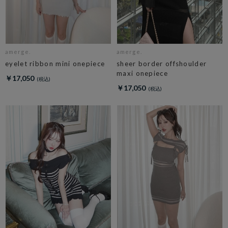
amerge.
amerge.
eyelet ribbon mini onepiece
sheer border offshoulder
maxi onepiece
￥17,050
￥17,050