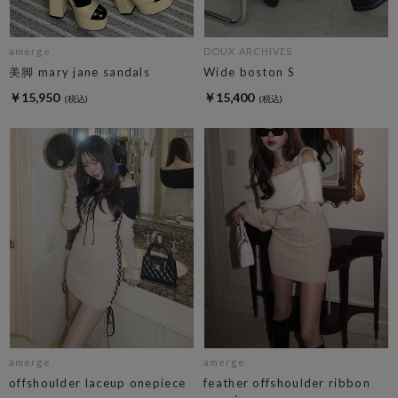
amerge.
DOUX ARCHIVES
美脚 mary jane sandals
Wide boston S
￥15,950
￥15,400
amerge.
amerge.
offshoulder laceup onepiece
feather offshoulder ribbon