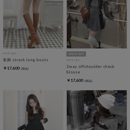
amerge.
美脚 strech long boots
amerge.
2way offshoulder check
￥17,600
blouse
￥17,600