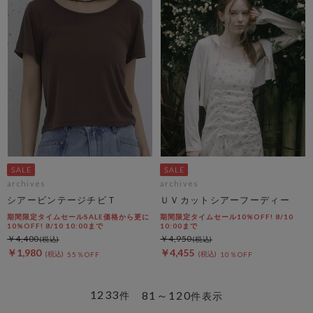
archives
archives
シアービンテージチビＴ
ＵＶカットシアーフーディー
期間限定タイムセールSALE価格から更に
期間限定タイムセール10%OFF! 8/10
10%OFF! 8/10 10:00まで
10:00まで
￥4,400
￥4,950
￥1,980
￥4,455
55％OFF
10％OFF
1233
81～120
件
件表示