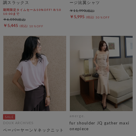
調スラックス
ージ比翼シャツ
期間限定タイムセール10%OFF! 8/10
￥11,990
10:00まで
￥5,995
50％OFF
￥6,050
￥5,445
10％OFF
amerge.
fur shoulder JQ gather maxi
DOUX ARCHIVES
onepiece
ペーパーヤーンＶネックニット