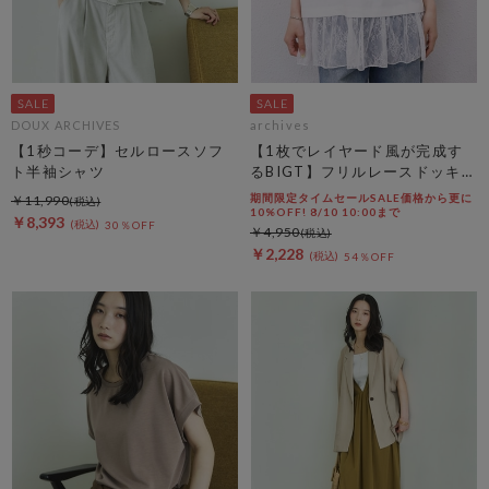
DOUX ARCHIVES
archives
【1秒コーデ】セルロースソフ
【1枚でレイヤード風が完成す
ト半袖シャツ
るBIGT】フリルレースドッキン
グＢＩＧＴＥＥ
期間限定タイムセールSALE価格から更に
￥11,990
10%OFF! 8/10 10:00まで
￥8,393
30％OFF
￥4,950
￥2,228
54％OFF