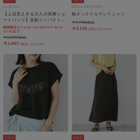
archives
DOUX ARCHIVES
【上品見えする大人の美脚ショ
袖タックドルマンＴシャツ
ートパンツ】金釦コンパクトシ
￥5,940
ョートパンツ
期間限定タイムセール10%OFF! 8/10
￥4,158
30％OFF
10:00まで
￥6,050
￥5,445
10％OFF