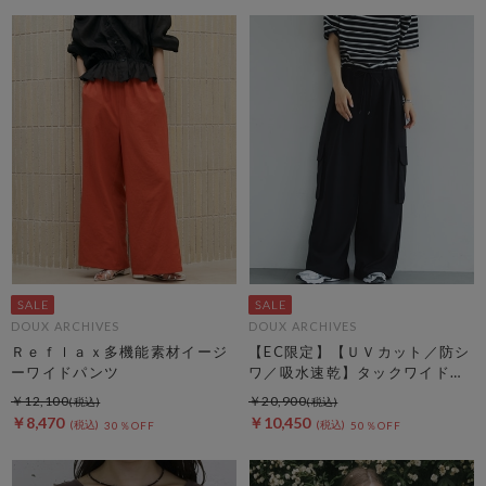
DOUX ARCHIVES
DOUX ARCHIVES
Ｒｅｆｌａｘ多機能素材イージ
【EC限定】【ＵＶカット／防シ
ーワイドパンツ
ワ／吸水速乾】タックワイドカ
ーゴパンツ
￥12,100
￥20,900
￥8,470
￥10,450
30％OFF
50％OFF