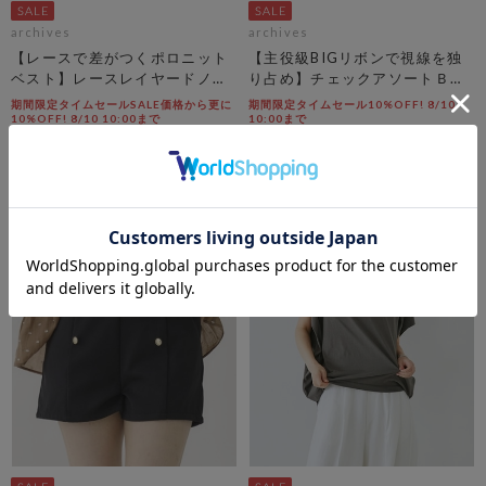
archives
archives
【レースで差がつくポロニット
【主役級BIGリボンで視線を独
ベスト】レースレイヤードノー
り占め】チェックアソートＢＩ
スリポロニットベスト
Ｇリボンキャミビスチェ
期間限定タイムセールSALE価格から更に
期間限定タイムセール10%OFF! 8/10
10%OFF! 8/10 10:00まで
10:00まで
￥6,050
￥6,600
￥2,723
￥5,940
54％OFF
10％OFF