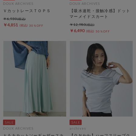
DOUX ARCHIVES
DOUX ARCHIVES
ＶカットレースＴＯＰＳ
【吸水速乾・接触冷感】ドット
マーメイドスカート
￥6,930
￥4,851
￥12,980
30％OFF
￥6,490
50％OFF
DOUX ARCHIVES
archives
とろみカットソーギャザースカ
【ＯＮかわ】ハーフスリーブク