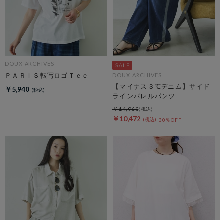
DOUX ARCHIVES
ＰＡＲＩＳ転写ロゴＴｅｅ
DOUX ARCHIVES
【マイナス３℃デニム】サイド
￥5,940
ラインバレルパンツ
￥14,960
￥10,472
30％OFF