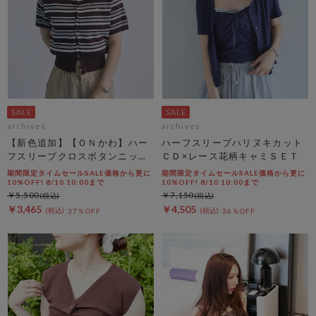
archives
archives
【新色追加】【ＯＮかわ】ハー
ハーフスリーブハリヌキカット
フスリーブクロスボタンニット
ＣＤ×レース花柄キャミＳＥＴ
カーディガン
期間限定タイムセールSALE価格から更に
期間限定タイムセールSALE価格から更に
10%OFF! 8/10 10:00まで
10%OFF! 8/10 10:00まで
￥5,500
￥7,150
￥3,465
￥4,505
37％OFF
36％OFF