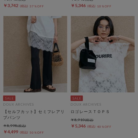
￥3,742
￥5,346
37％OFF
10％OFF
DOUX ARCHIVES
DOUX ARCHIVES
【セルフカット】セミフレアリ
ロゴレースＴＯＰＳ
ブパンツ
￥8,910
￥8,998
￥5,346
40％OFF
￥4,499
50％OFF