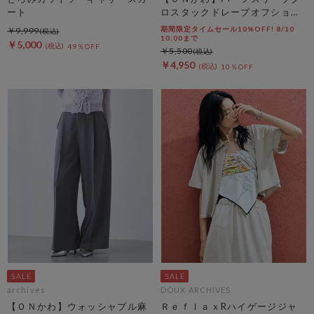
ート
ロスタックドレープオフショル
ＴＯＰＳ
期間限定タイムセール10%OFF! 8/10
￥9,999
10:00まで
￥5,000
49％OFF
￥5,500
￥4,950
10％OFF
archives
DOUX ARCHIVES
【ＯＮかわ】ウォッシャブル麻
ＲｅｆｌａｘRハイゲージジャ