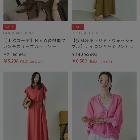
DOUX ARCHIVES
DOUX ARCHIVES
【１秒コーデ】ＮＥＷ多機能フ
【接触冷感・ＵＶ・ウォッシャ
レンチスリーブカットソー
ブル】ナイロンキャミワンピー
ス
￥7,480
￥14,300
￥5,236
￥8,580
30％OFF
40％OFF