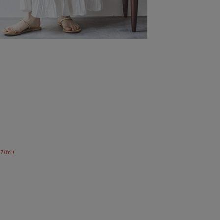
(fri)