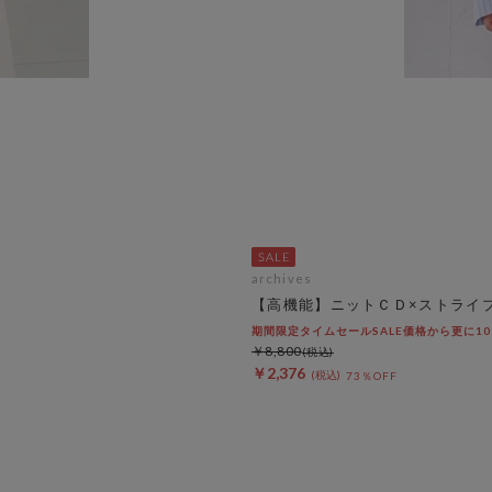
archives
【高機能】ニットＣＤ×ストライ
期間限定タイムセールSALE価格から更に10%OF
￥8,800
￥2,376
73％OFF