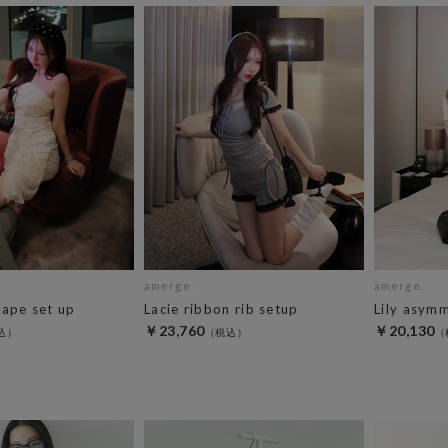
amerge.
amerge.
rape set up
Lacie ribbon rib setup
Lily asymm
￥23,760
￥20,130