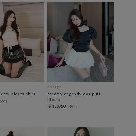
amerge.
etry pleats skirt
creamy organdy dot puff
blouse
￥17,050