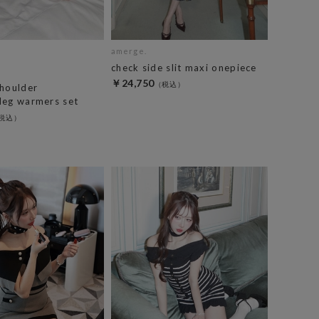
amerge.
check side slit maxi onepiece
￥24,750
shoulder
leg warmers set