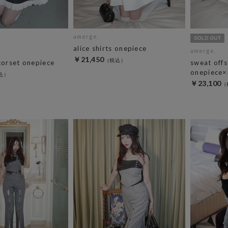
amerge.
alice shirts onepiece
amerge.
￥21,450
corset onepiece
sweat off
onepiece×
￥23,100