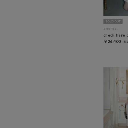
amerge.
check flare 
￥26,400