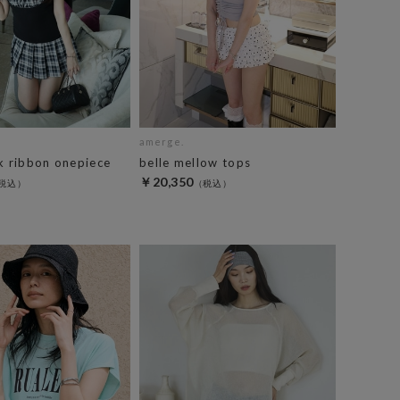
amerge.
k ribbon onepiece
belle mellow tops
￥20,350