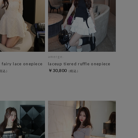
amerge.
e fairy lace onepiece
laceup tiered ruffle onepiece
￥30,800