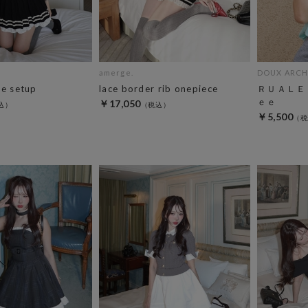
amerge.
DOUX ARCH
ne setup
lace border rib onepiece
ＲＵＡＬＥ
ｅｅ
￥17,050
￥5,500