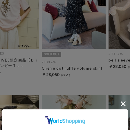
ES
amerge.
CHIVES限定商品【Ｄｉ
bell sleev
amerge.
ンガーＴｅｅ
￥28,050
Cherie dot ruffle volume skirt
￥28,050