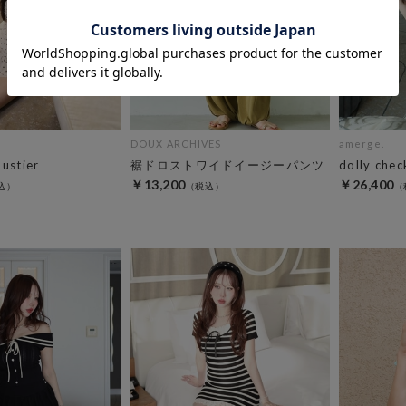
DOUX ARCHIVES
amerge.
bustier
裾ドロストワイドイージーパンツ
dolly chec
￥13,200
￥26,400