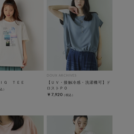
DOUX ARCHIVES
ＩＧ ＴＥＥ
【ＵＶ・接触冷感・洗濯機可】ド
ロストＰＯ
￥7,920