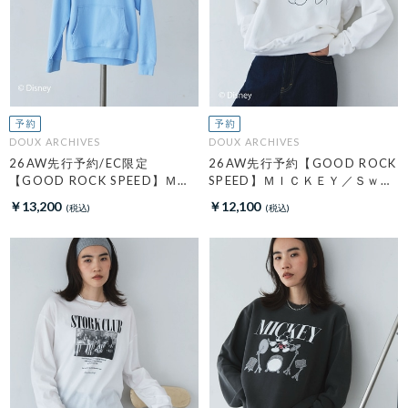
DOUX ARCHIVES
DOUX ARCHIVES
26AW先行予約/EC限定
26AW先行予約【GOOD ROCK
【GOOD ROCK SPEED】ＭＩ
SPEED】ＭＩＣＫＥＹ／Ｓｗｅ
ＣＫＥＹ／Ｈｏｏｄｉｅ
ａｔ
￥13,200
￥12,100