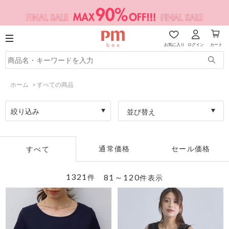
お気に入り
ログイン
カート
ホーム
>
すべての商品
絞り込み
並び替え
通常価格
セール価格
すべて
1321
81～120
件
件表示