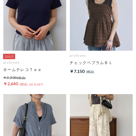
archives
チェックペプラムＢＬ
archives
ネームテレコＴｅｅ
￥7,150
￥3,300
￥2,640
20％OFF