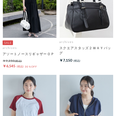
archives
スクエアスタッズ２ＷＡＹバッ
archives
グ
アソートノースリギャザーＯＰ
￥7,150
￥9,350
￥6,545
30％OFF