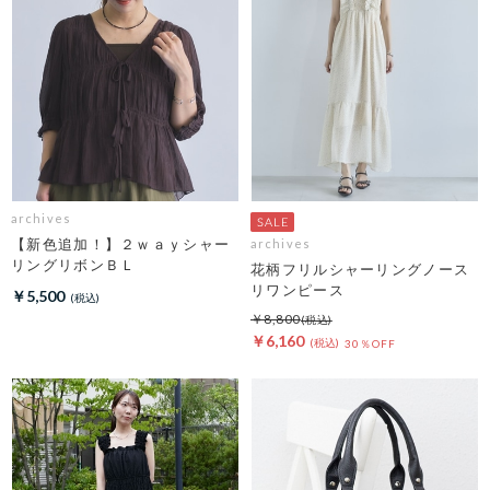
archives
【新色追加！】２ｗａｙシャー
archives
リングリボンＢＬ
花柄フリルシャーリングノース
リワンピース
￥5,500
￥8,800
￥6,160
30％OFF