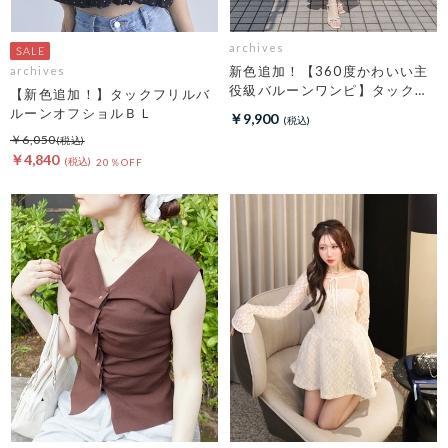
archives
新色追加！【360度かわいい主
archives
役級バルーンワンピ】タックバ
【新色追加！】タックフリルバ
ルーンノースリギャザーワンピ
ルーンオフショルＢＬ
￥9,900
ース
￥6,050
￥4,840
20％OFF