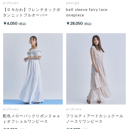
archives
amerge.
【ＯＮかわ】フレンチタックボ
bell sleeve fairy lace
タンニットプルオーバー
onepiece
￥6,050
￥28,050
archives
archives
配色メローバックリボン２ｗａ
フリルティアードカシュクール
ｙオフショルワンピース
ノースリワンピース