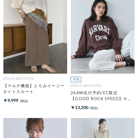
DOUX ARCHIVES
【マルチ機能】とろみイージー
DOUX ARCHIVES
タイトスカート
26AW先行予約/EC限定
【GOOD ROCK SPEED】ＨＡ
￥9,999
ＲＶＡＲＤ Ｓｗｅａｔ
￥13,200