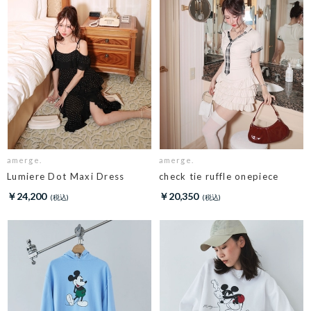
amerge.
amerge.
Lumiere Dot Maxi Dress
check tie ruffle onepiece
￥24,200
￥20,350