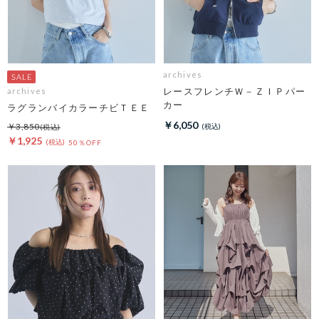
archives
レースフレンチＷ－ＺＩＰパー
archives
カー
ラグランバイカラーチビＴＥＥ
￥6,050
￥3,850
￥1,925
50％OFF