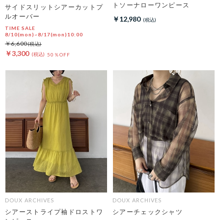
トソーナローワンピース
サイドスリットシアーカットプ
ルオーバー
￥12,980
TIME SALE
8/10(mon)~8/17(mon)10:00
￥6,600
￥3,300
50％OFF
DOUX ARCHIVES
DOUX ARCHIVES
シアーストライプ袖ドロストワ
シアーチェックシャツ