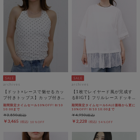
archives
archives
【ドット×レースで魅せるカッ
【1枚でレイヤード風が完成す
プ付きトップス】カップ付きホ
るBIGT】フリルレースドッキン
ルダーネックレースタンクトッ
グＢＩＧＴＥＥ
期間限定タイムセール10%OFF! 8/10
期間限定タイムセールSALE価格から更に
プ
10:00まで
10%OFF! 8/10 10:00まで
￥3,850
￥4,950
￥3,465
￥2,228
10％OFF
54％OFF