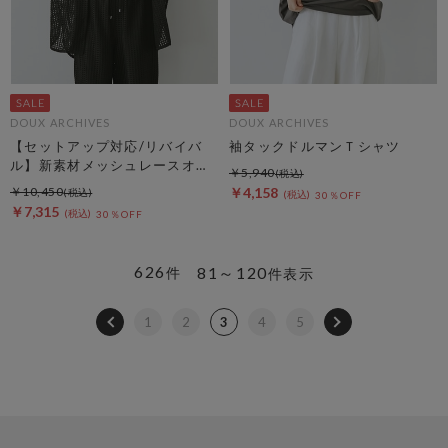
DOUX ARCHIVES
DOUX ARCHIVES
【セットアップ対応/リバイバ
袖タックドルマンＴシャツ
ル】新素材メッシュレースオー
￥5,940
バーシャツ
￥10,450
￥4,158
30％OFF
￥7,315
30％OFF
626
81～120
件
件表示
1
2
3
4
5