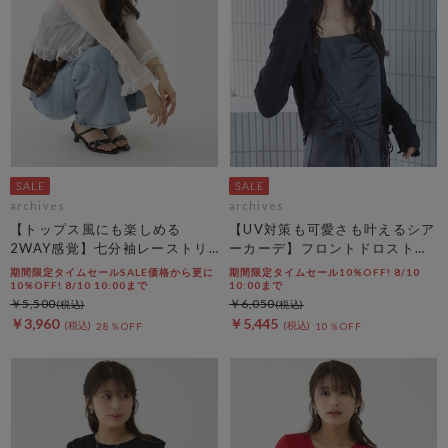
archives
archives
【トップス風にも楽しめる
【UV対策も可愛さも叶えるシア
2WAY感覚】七分袖レーストリ
ーカーデ】フロントドロストシ
ム透かしニットカーディガン
アーニットカーディガン
期間限定タイムセールSALE価格から更に
期間限定タイムセール10%OFF! 8/10
10%OFF! 8/10 10:00まで
10:00まで
￥5,500
￥6,050
￥3,960
￥5,445
28％OFF
10％OFF