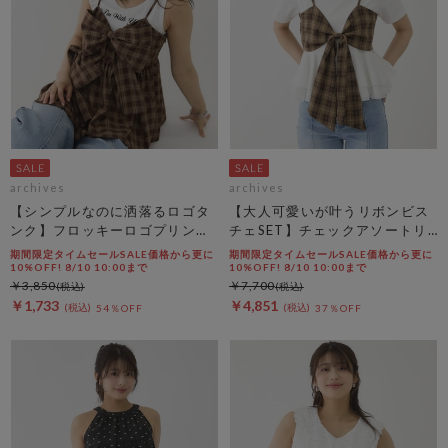
archives
archives
【シンプルなのに洒落るロゴタ
【大人可愛いが叶うリボンビス
ンク】フロッキーロゴプリント
チェSET】チェックアソートリ
タンク
ボンビスチェ×ペプラムブラウ
期間限定タイムセールSALE価格から更に
期間限定タイムセールSALE価格から更に
スＴＥＥ ＳＥＴ
10%OFF! 8/10 10:00まで
10%OFF! 8/10 10:00まで
￥3,850
￥7,700
￥1,733
￥4,851
54％OFF
37％OFF