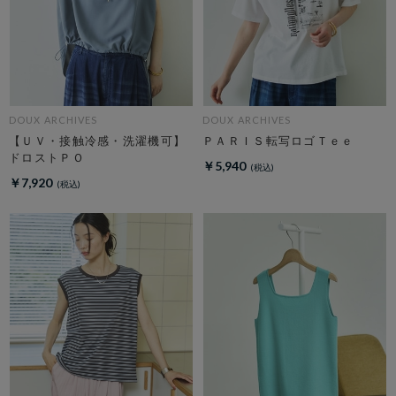
DOUX ARCHIVES
DOUX ARCHIVES
【ＵＶ・接触冷感・洗濯機可】
ＰＡＲＩＳ転写ロゴＴｅｅ
ドロストＰＯ
￥5,940
￥7,920