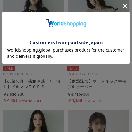
DOUX ARCHIVES
DOUX ARCHIVES
【抗菌防臭・接触冷感・ＵＶ加
【吸湿透気】ボートネック半袖
工】ドルマンＴＯＰＳ
プルオーバー
￥6,930
￥6,930
￥4,851
￥4,158
30％OFF
40％OFF