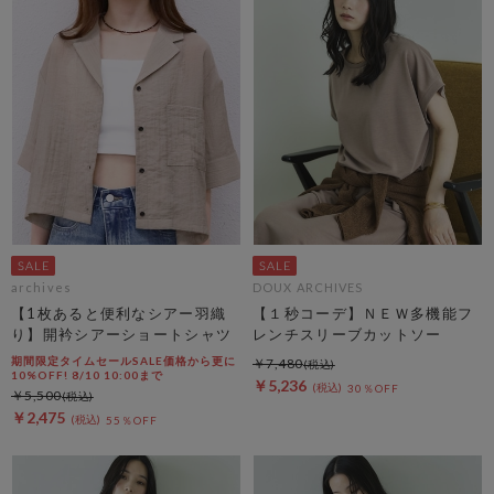
archives
DOUX ARCHIVES
【1枚あると便利なシアー羽織
【１秒コーデ】ＮＥＷ多機能フ
り】開衿シアーショートシャツ
レンチスリーブカットソー
期間限定タイムセールSALE価格から更に
￥7,480
10%OFF! 8/10 10:00まで
￥5,236
30％OFF
￥5,500
￥2,475
55％OFF