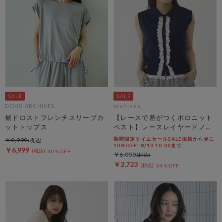
DOUX ARCHIVES
archives
裾ドロストフレンチスリーブカ
【レースで差がつくポロニット
ットトップス
ベスト】レースレイヤードノー
スリポロニットベスト
期間限定タイムセールSALE価格から更に
￥9,999
10%OFF! 8/10 10:00まで
￥6,999
30％OFF
￥6,050
￥2,723
54％OFF