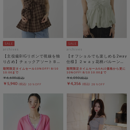
archives
archives
【主役級BIGリボンで視線を独
【オフショルでも楽しめる2way
り占め】チェックアソートＢＩ
仕様】２ｗａｙ花柄バルーンペ
Ｇリボンキャミビスチェ
プラムブラウス
期間限定タイムセール10%OFF! 8/10
期間限定タイムセールSALE価格から更に
10:00まで
10%OFF! 8/10 10:00まで
￥6,600
￥6,050
￥5,940
￥4,356
10％OFF
28％OFF