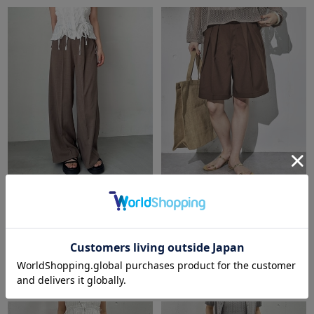
archives
DOUX ARCHIVES
サイドカットアウトスラックス
Ｗｒａｎｇｌｅｒ ＷＲＡＮＣ
ＨＥＲ ＳＨＯＲＴＳ
期間限定タイムセールSALE価格から更に
10%OFF! 8/10 10:00まで
￥13,970
￥6,930
￥6,985
50％OFF
￥4,366
36％OFF