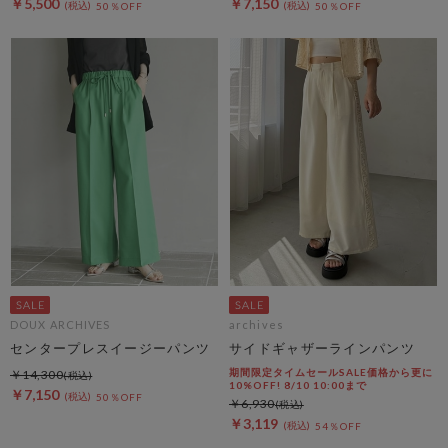
￥5,500
￥7,150
50％OFF
50％OFF
DOUX ARCHIVES
archives
センタープレスイージーパンツ
サイドギャザーラインパンツ
期間限定タイムセールSALE価格から更に
￥14,300
10%OFF! 8/10 10:00まで
￥7,150
50％OFF
￥6,930
￥3,119
54％OFF