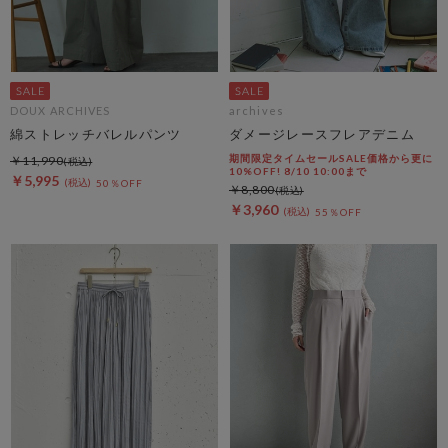
DOUX ARCHIVES
archives
綿ストレッチバレルパンツ
ダメージレースフレアデニム
期間限定タイムセールSALE価格から更に
￥11,990
10%OFF! 8/10 10:00まで
￥5,995
50％OFF
￥8,800
￥3,960
55％OFF