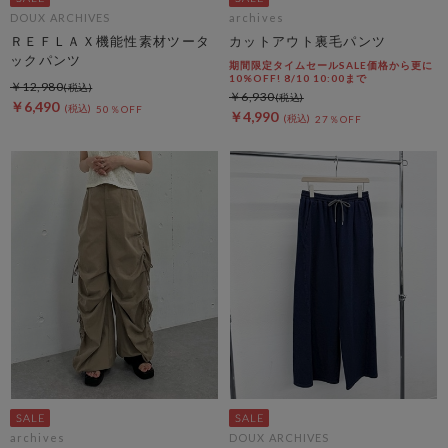
DOUX ARCHIVES
archives
ＲＥＦＬＡＸ機能性素材ツータ
カットアウト裏毛パンツ
ックパンツ
期間限定タイムセールSALE価格から更に
10%OFF! 8/10 10:00まで
￥12,980
￥6,930
￥6,490
50％OFF
￥4,990
27％OFF
archives
DOUX ARCHIVES