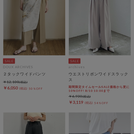
DOUX ARCHIVES
archives
２タックワイドパンツ
ウエストリボンワイドスラック
ス
￥12,100
期間限定タイムセールSALE価格から更に
￥6,050
50％OFF
10%OFF! 8/10 10:00まで
￥6,930
￥3,119
54％OFF