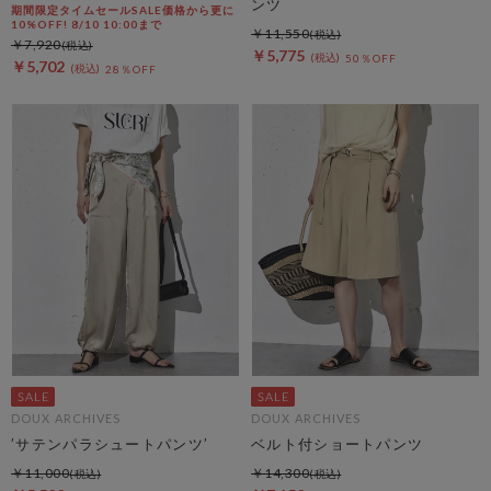
ンツ
期間限定タイムセールSALE価格から更に
10%OFF! 8/10 10:00まで
￥11,550
￥7,920
￥5,775
50％OFF
￥5,702
28％OFF
DOUX ARCHIVES
DOUX ARCHIVES
’サテンパラシュートパンツ’
ベルト付ショートパンツ
￥11,000
￥14,300