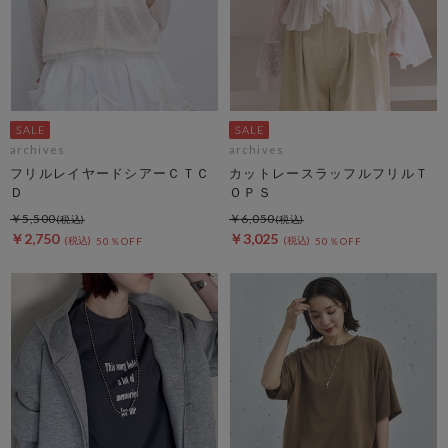
archives
archives
フリルレイヤードシアーＣＴＣ
カットレースラッフルフリルＴ
Ｄ
ＯＰＳ
￥5,500
￥6,050
￥2,750
￥3,025
50％OFF
50％OFF