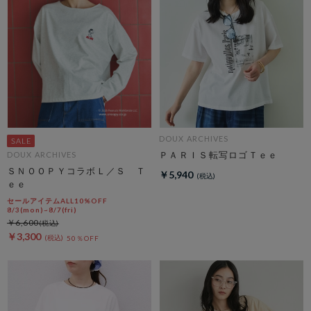
DOUX ARCHIVES
ＰＡＲＩＳ転写ロゴＴｅｅ
DOUX ARCHIVES
ＳＮＯＯＰＹコラボＬ／Ｓ Ｔ
￥5,940
ｅｅ
セールアイテムALL10%OFF
8/3(mon)~8/7(fri)
￥6,600
￥3,300
50％OFF