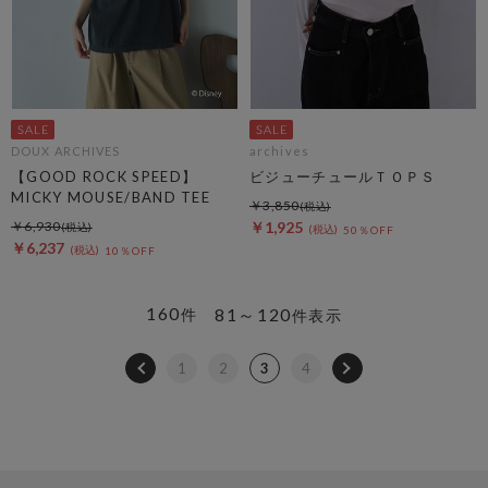
DOUX ARCHIVES
archives
【GOOD ROCK SPEED】
ビジューチュールＴＯＰＳ
MICKY MOUSE/BAND TEE
￥3,850
￥6,930
￥1,925
50％OFF
￥6,237
10％OFF
160
81～120
件
件表示
1
2
3
4