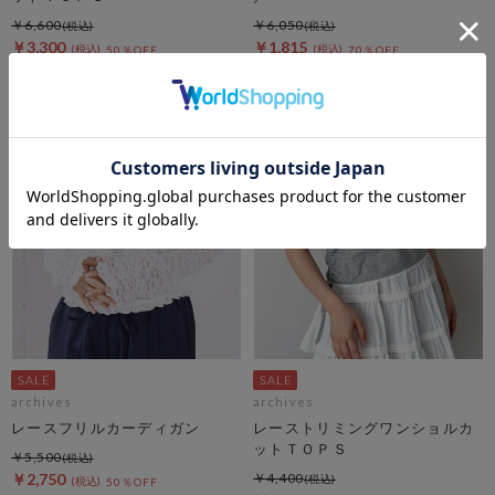
￥6,600
￥6,050
￥3,300
￥1,815
50％OFF
70％OFF
archives
archives
レースフリルカーディガン
レーストリミングワンショルカ
ットＴＯＰＳ
￥5,500
￥2,750
￥4,400
50％OFF