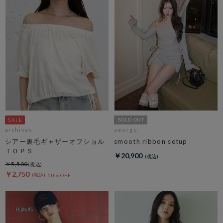
archives
amerge.
シアー裏毛ギャザーオフショル
smooth ribbon setup
ＴＯＰＳ
￥20,900
￥5,500
￥2,750
50％OFF