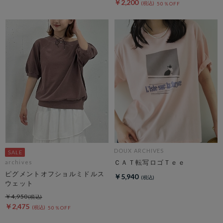
￥2,200
50％OFF
DOUX ARCHIVES
ＣＡＴ転写ロゴＴｅｅ
archives
ピグメントオフショルミドルス
￥5,940
ウェット
￥4,950
￥2,475
50％OFF