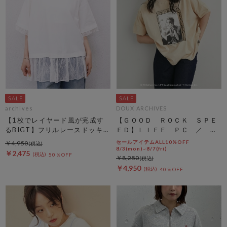
archives
DOUX ARCHIVES
【1枚でレイヤード風が完成す
【ＧＯＯＤ ＲＯＣＫ ＳＰＥ
るBIGT】フリルレースドッキン
ＥＤ】ＬＩＦＥ ＰＣ ／ Ｂ
グＢＩＧＴＥＥ
ＩＧ ＴＥＥ
セールアイテムALL10%OFF
￥4,950
8/3(mon)~8/7(fri)
￥2,475
50％OFF
￥8,250
￥4,950
40％OFF