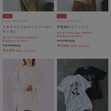
DOUX ARCHIVES
DOUX ARCHIVES
２ＷＡＹフリルカットソーカー
半端袖ロゴＴシャツ
ディガン
セールアイテムALL10%OFF
8/3(mon)~8/7(fri)
セールアイテムALL10%OFF
￥5,940
8/3(mon)~8/7(fri)
￥5,940
￥3,564
40％OFF
￥2,376
60％OFF