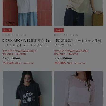
DOUX ARCHIVES
DOUX ARCHIVES
DOUX ARCHIVES限定商品【Ｄ
【吸湿透気】ボートネック半袖
ｉｓｎｅｙ】レトロプリントＴ
プルオーバー
ｅｅ
セールアイテムALL10%OFF
セールアイテムALL10%OFF
8/3(mon)~8/7(fri)
8/3(mon)~8/7(fri)
￥6,600
￥6,930
￥3,960
￥3,465
40％OFF
50％OFF