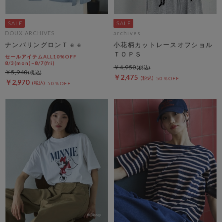
DOUX ARCHIVES
archives
ナンバリングロンＴｅｅ
小花柄カットレースオフショル
ＴＯＰＳ
セールアイテムALL10%OFF
8/3(mon)~8/7(fri)
￥4,950
￥5,940
￥2,475
50％OFF
￥2,970
50％OFF