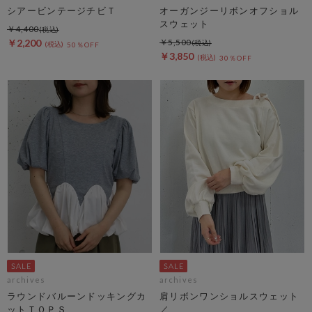
シアービンテージチビＴ
オーガンジーリボンオフショル
スウェット
￥4,400
￥2,200
￥5,500
50％OFF
￥3,850
30％OFF
archives
archives
ラウンドバルーンドッキングカ
肩リボンワンショルスウェット
ットＴＯＰＳ
／