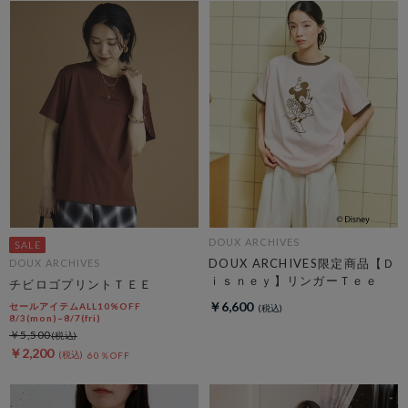
DOUX ARCHIVES
DOUX ARCHIVES限定商品【Ｄ
DOUX ARCHIVES
ｉｓｎｅｙ】リンガーＴｅｅ
チビロゴプリントＴＥＥ
￥6,600
セールアイテムALL10%OFF
8/3(mon)~8/7(fri)
￥5,500
￥2,200
60％OFF