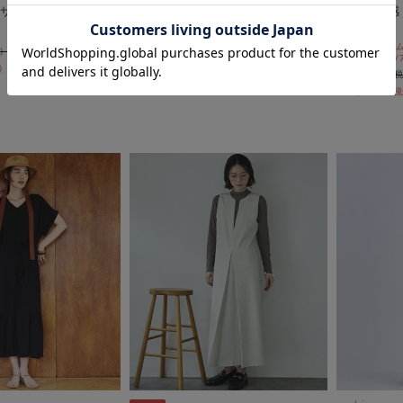
サファリジレワンピ
マルチｗａｙオフショルブラウス
【接触冷感
×キャミワンピースＳＥＴ
Ｖカット】
セールアイテムA
￥11,000
8/3(mon)~8/7
￥7,700
50％OFF
30％OFF
￥12,980
￥7,788