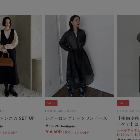
ES
DOUX ARCHIVES
DOUX ARCH
ンスカ SET UP
シアーロングシャツワンピース
【接触冷感
ーケア】コ
￥13,200
セールアイテムA
￥6,600
50％OFF
50％OFF
8/3(mon)~8/7
￥9,999