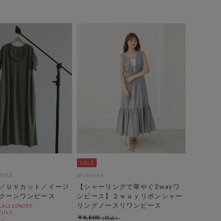
IVES
archives
／ＵＶカット／イージ
【シャーリングで華やぐ2wayワ
クーンワンピース
ンピース】２ｗａｙリボンシャー
リングノースリワンピース
LL10%OFF
(fri)
￥8,800