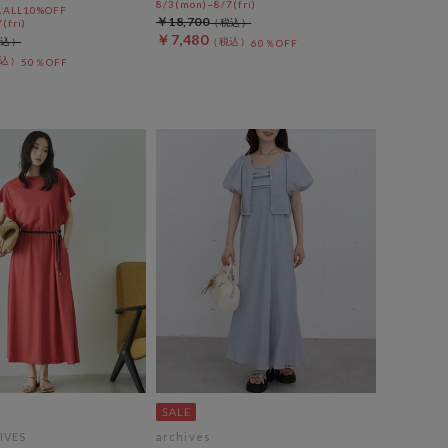
8/3(mon)~8/7(fri)
LL10%OFF
￥18,700
(fri)
￥7,480
60％OFF
50％OFF
IVES
archives