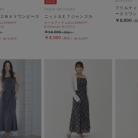
archives
フリルティ
ES
DOUX ARCHIVES
ースリワン
２ＷＡＹワンピース
ニットＳＥＴジャンスカ
￥8,800
L10%OFF
セールアイテムALL10%OFF
ri)
8/3(mon)~8/7(fri)
￥14,300
￥8,580
40％OFF
40％OFF