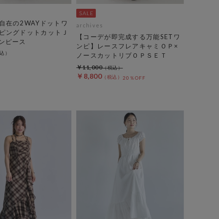
自在の2WAYドットワ
archives
ピングドットカットＪ
【コーデが即完成する万能SETワ
ンピース
ンピ】レースフレアキャミＯＰ×
ノースカットリブＯＰＳＥＴ
￥11,000
￥8,800
20％OFF