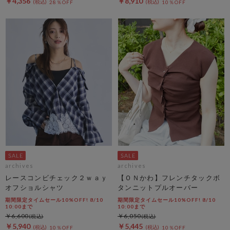
￥4,356
￥8,910
28％OFF
10％OFF
archives
archives
レースコンビチェック２ｗａｙ
【ＯＮかわ】フレンチタックボ
オフショルシャツ
タンニットプルオーバー
期間限定タイムセール10%OFF! 8/10
期間限定タイムセール10%OFF! 8/10
10:00まで
10:00まで
￥6,600
￥6,050
￥5,940
￥5,445
10％OFF
10％OFF