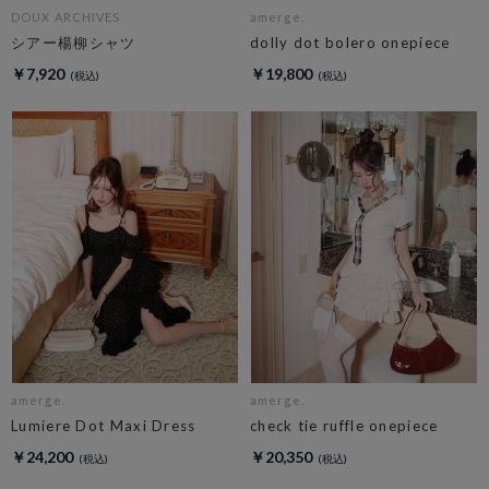
DOUX ARCHIVES
amerge.
シアー楊柳シャツ
dolly dot bolero onepiece
￥7,920
￥19,800
amerge.
amerge.
Lumiere Dot Maxi Dress
check tie ruffle onepiece
￥24,200
￥20,350