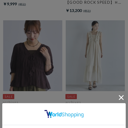
【GOOD ROCK SPEED】ＨＡ
￥9,999
ＲＶＡＲＤ Ｓｗｅａｔ
￥13,200
archives
archives
【新色追加！】２ｗａｙシャー
花柄フリルシャーリングノース
リングリボンＢＬ
リワンピース
期間限定タイムセール10%OFF! 8/10
期間限定タイムセールSALE価格から更に
10:00まで
10%OFF! 8/10 10:00まで