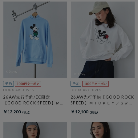
DOUX ARCHIVES
DOUX ARCHIVES
26AW先行予約/EC限定
26AW先行予約【GOOD ROCK
【GOOD ROCK SPEED】ＭＩ
SPEED】ＭＩＣＫＥＹ／Ｓｗｅ
ＣＫＥＹ／Ｈｏｏｄｉｅ
ａｔ
￥13,200
￥12,100