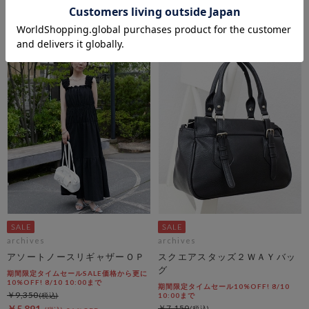
￥5,500
￥8,800
￥4,950
￥5,544
10％OFF
37％OFF
archives
archives
アソートノースリギャザーＯＰ
スクエアスタッズ２ＷＡＹバッ
グ
期間限定タイムセールSALE価格から更に
10%OFF! 8/10 10:00まで
期間限定タイムセール10%OFF! 8/10
￥9,350
10:00まで
￥5,891
￥7,150