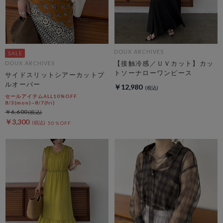
DOUX ARCHIVES
【接触冷感／ＵＶカット】カッ
DOUX ARCHIVES
トソーナローワンピース
サイドスリットシアーカットプ
ルオーバー
￥12,980
セールアイテムALL10%OFF
8/3(mon)~8/7(fri)
￥6,600
￥3,300
50％OFF