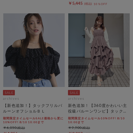
￥5,445
10％OFF
archives
archives
【新色追加！】タックフリルバ
新色追加！【360度かわいい主
ルーンオフショルＢＬ
役級バルーンワンピ】タックバ
ルーンノースリギャザーワンピ
期間限定タイムセールSALE価格から更に
期間限定タイムセール10%OFF! 8/10
ース
10%OFF! 8/10 10:00まで
10:00まで
￥6,050
￥9,900