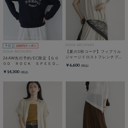
DOUX ARCHIVES
【夏の1秒コーデ】フィブリル
DOUX ARCHIVES
ジャージドロストフレンチプル
26AW先行予約/EC限定【ＧＯ
オーバー
ＯＤ ＲＯＣＫ ＳＰＥＥＤ】
￥6,600
ＮＹＣ Ｈｏｏｄｉｅ
￥14,300