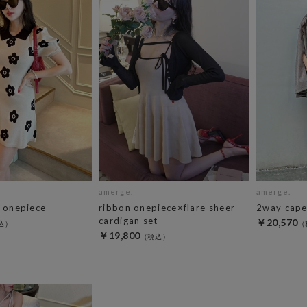
amerge.
amerge.
r onepiece
ribbon onepiece×flare sheer
2way cape
cardigan set
￥20,570
￥19,800