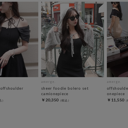
amerge.
amerge.
 offshoulder
sheer foodie bolero set
offshoulde
camionepiece
onepiece
￥20,350
￥11,550