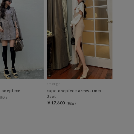
amerge.
 onepiece
cape onepiece armwarmer
3set
￥17,600