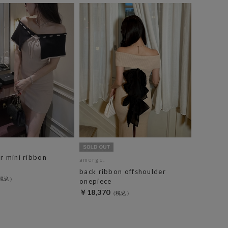
r mini ribbon
amerge.
back ribbon offshoulder
onepiece
￥18,370