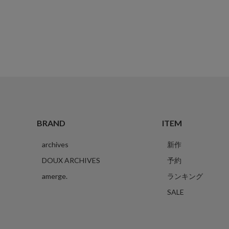
BRAND
ITEM
archives
新作
DOUX ARCHIVES
予約
amerge.
ランキング
SALE