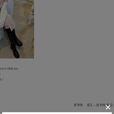
ero×ribbon
t
89
81
89
件
～
件表示