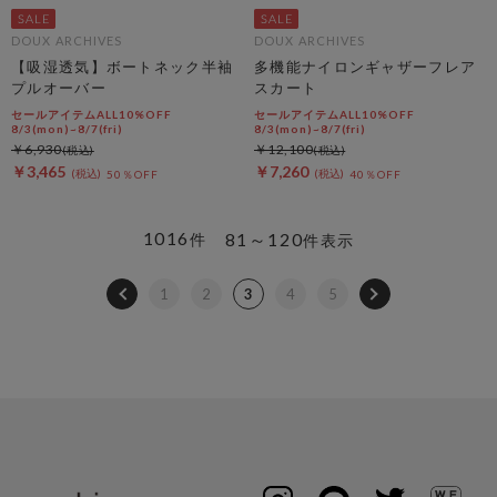
DOUX ARCHIVES
DOUX ARCHIVES
【吸湿透気】ボートネック半袖
多機能ナイロンギャザーフレア
プルオーバー
スカート
セールアイテムALL10%OFF
セールアイテムALL10%OFF
8/3(mon)~8/7(fri)
8/3(mon)~8/7(fri)
￥6,930
￥12,100
￥3,465
￥7,260
50％OFF
40％OFF
1016
81～120
件
件表示
1
2
3
4
5