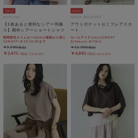
archives
DOUX ARCHIVES
【1枚あると便利なシアー羽織
アウトポケットセミフレアスカ
り】開衿シアーショートシャツ
ート
期間限定タイムセールSALE価格から更に
セールアイテムALL10%OFF
10%OFF! 8/10 10:00まで
8/3(mon)~8/7(fri)
￥5,500
￥12,100
￥2,475
￥4,840
55％OFF
60％OFF