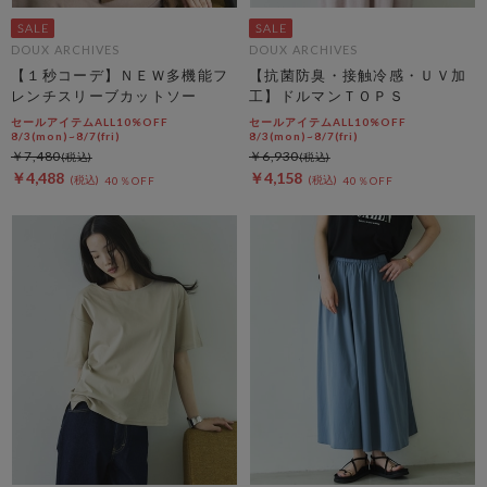
DOUX ARCHIVES
DOUX ARCHIVES
【１秒コーデ】ＮＥＷ多機能フ
【抗菌防臭・接触冷感・ＵＶ加
レンチスリーブカットソー
工】ドルマンＴＯＰＳ
セールアイテムALL10%OFF
セールアイテムALL10%OFF
8/3(mon)~8/7(fri)
8/3(mon)~8/7(fri)
￥7,480
￥6,930
￥4,488
￥4,158
40％OFF
40％OFF