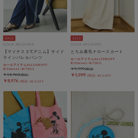
DOUX ARCHIVES
DOUX ARCHIVES
【マイナス３℃デニム】サイド
とろみ裏毛ナロースカート
ラインバレルパンツ
セールアイテムALL10%OFF
8/3(mon)~8/7(fri)
セールアイテムALL10%OFF
￥9,999
8/3(mon)~8/7(fri)
￥14,960
￥5,999
40％OFF
￥8,976
40％OFF