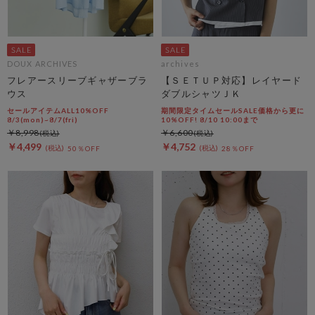
DOUX ARCHIVES
archives
フレアースリーブギャザーブラ
【ＳＥＴＵＰ対応】レイヤード
ウス
ダブルシャツＪＫ
セールアイテムALL10%OFF
期間限定タイムセールSALE価格から更に
8/3(mon)~8/7(fri)
10%OFF! 8/10 10:00まで
￥8,998
￥6,600
￥4,499
￥4,752
50％OFF
28％OFF