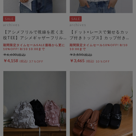
archives
archives
【アシメフリルで視線を惹く主
【ドット×レースで魅せるカッ
役TEE】アシメギャザーフリル
プ付きトップス】カップ付きホ
ＴＥＥ
ルダーネックレースタンクトッ
期間限定タイムセールSALE価格から更に
期間限定タイムセール10%OFF! 8/10
プ
10%OFF! 8/10 10:00まで
10:00まで
￥6,600
￥3,850
￥4,158
￥3,465
37％OFF
10％OFF