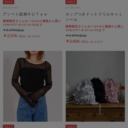
archives
archives
アソート総柄チビＴｅｅ
カップつきドットフリルキャミ
ソール
期間限定タイムセールSALE価格から更に
10%OFF! 8/10 10:00まで
期間限定タイムセールSALE価格から更に
￥3,300
10%OFF! 8/10 10:00まで
￥2,376
￥3,850
28％OFF
￥2,426
36％OFF