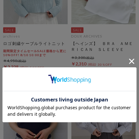
archives
DOUX ARCHIVES
ロゴ刺繍ケーブルライトニット
【ヘインズ】 ＢＲＡ ＡＭＥ
ＲＩＣＡＮ ＳＬＥＥＶＥ
期間限定タイムセールSALE価格から更に
10%OFF! 8/10 10:00まで
￥3,300
￥4,950
￥2,310
30％OFF
￥2,228
54％OFF