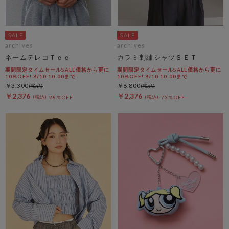
archives
archives
ネームテレコＴｅｅ
カラミ刺繍シャツＳＥＴ
期間限定タイムセールSALE価格から更に
期間限定タイムセールSALE価格から更に
10%OFF! 8/10 10:00まで
10%OFF! 8/10 10:00まで
￥3,300
￥8,800
￥2,376
￥2,376
28％OFF
73％OFF