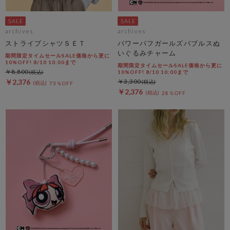
archives
archives
ストライプシャツＳＥＴ
パワーパフガールズバブルスぬ
いぐるみチャーム
期間限定タイムセールSALE価格から更に
10%OFF! 8/10 10:00まで
期間限定タイムセールSALE価格から更に
￥8,800
10%OFF! 8/10 10:00まで
￥2,376
￥3,300
73％OFF
￥2,376
28％OFF