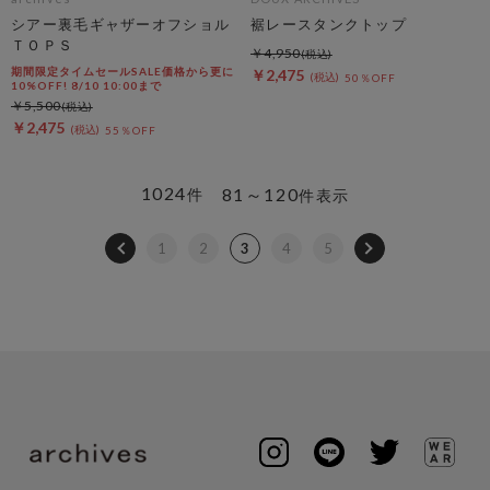
シアー裏毛ギャザーオフショル
裾レースタンクトップ
ＴＯＰＳ
￥4,950
期間限定タイムセールSALE価格から更に
￥2,475
50％OFF
10%OFF! 8/10 10:00まで
￥5,500
￥2,475
55％OFF
1024
81～120
件
件表示
1
2
3
4
5