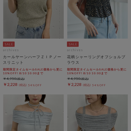
archives
archives
カールヤーンハーフＺＩＰノー
花柄シャーリングオフショルブ
スリニット
ラウス
期間限定タイムセールSALE価格から更に
期間限定タイムセールSALE価格から更に
10%OFF! 8/10 10:00まで
10%OFF! 8/10 10:00まで
￥4,950
￥4,950
￥2,228
￥2,228
54％OFF
54％OFF