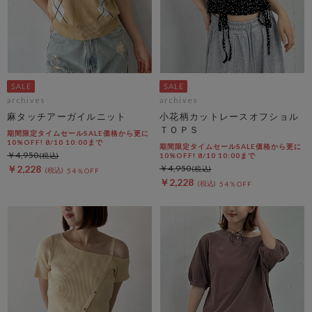
archives
archives
麻タッチアーガイルニット
小花柄カットレースオフショル
ＴＯＰＳ
期間限定タイムセールSALE価格から更に
10%OFF! 8/10 10:00まで
期間限定タイムセールSALE価格から更に
￥4,950
10%OFF! 8/10 10:00まで
￥2,228
￥4,950
54％OFF
￥2,228
54％OFF