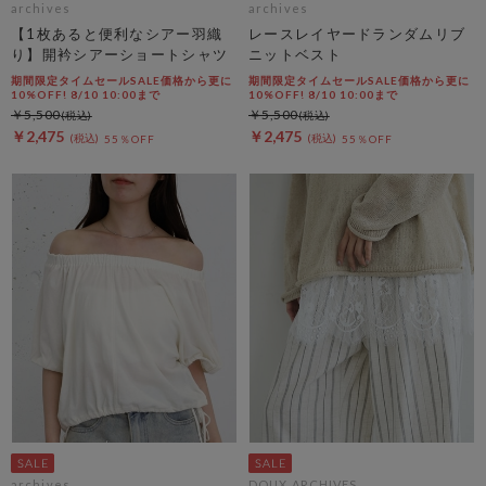
archives
archives
【1枚あると便利なシアー羽織
レースレイヤードランダムリブ
り】開衿シアーショートシャツ
ニットベスト
期間限定タイムセールSALE価格から更に
期間限定タイムセールSALE価格から更に
10%OFF! 8/10 10:00まで
10%OFF! 8/10 10:00まで
￥5,500
￥5,500
￥2,475
￥2,475
55％OFF
55％OFF
archives
DOUX ARCHIVES