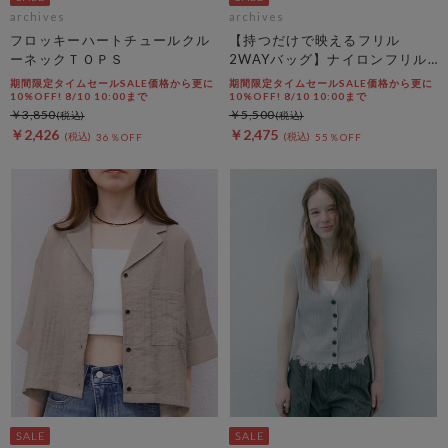
archives
archives
フロッキーハートチュールクル
【持つだけで映えるフリル
ーネックＴＯＰＳ
2WAYバッグ】ナイロンフリル
２ＷＡＹバッグ
期間限定タイムセールSALE価格から更に
期間限定タイムセールSALE価格から更に
10%OFF! 8/10 10:00まで
10%OFF! 8/10 10:00まで
￥3,850
￥5,500
￥2,426
￥2,475
36％OFF
55％OFF