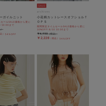
archives
ーガイルニット
小花柄カットレースオフショルＴ
ＯＰＳ
セールSALE価格から更に
0 10:00まで
期間限定タイムセールSALE価格から更に
10%OFF! 8/10 10:00まで
￥4,950
54％OFF
￥2,228
54％OFF