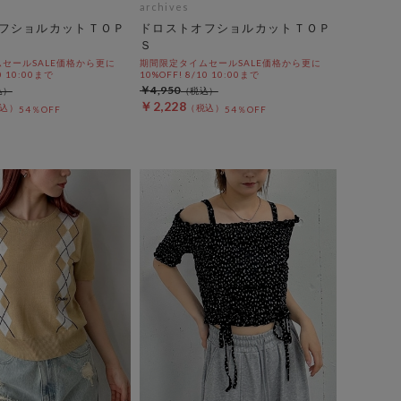
archives
フショルカットＴＯＰ
ドロストオフショルカットＴＯＰ
Ｓ
セールSALE価格から更に
期間限定タイムセールSALE価格から更に
0 10:00まで
10%OFF! 8/10 10:00まで
￥4,950
￥2,228
54％OFF
54％OFF