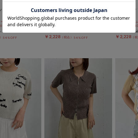
archives
archives
ハーフＺＩＰノース
花柄シャーリングオフショルブラ
ギャザーオ
ウス
Ｓ
ールSALE価格から更に
期間限定タイムセールSALE価格から更に
期間限定タイム
 10:00まで
10%OFF! 8/10 10:00まで
10%OFF! 8/1
￥4,950
￥4,950
￥2,228
￥2,228
54％OFF
54％OFF