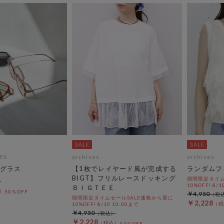
ES
archives
archives
グラス
【1枚でレイヤード風が完成する
ランダムフ
BIGT】フリルレースドッキング
期間限定タイム
10%OFF! 8/1
ＢＩＧＴＥＥ
50％OFF
￥4,950
期間限定タイムセールSALE価格から更に
￥2,228
10%OFF! 8/10 10:00まで
￥4,950
￥2,228
54％OFF