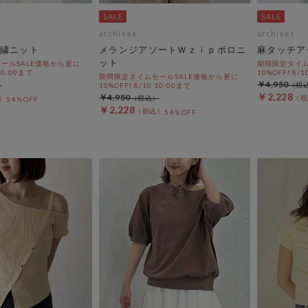
archives
archives
繍ニット
メランジアソートＷｚｉｐポロニ
麻タッチア
ット
ールSALE価格から更に
期間限定タイム
 10:00まで
10%OFF! 8/1
期間限定タイムセールSALE価格から更に
￥4,950
10%OFF! 8/10 10:00まで
￥2,228
￥4,950
54％OFF
￥2,228
54％OFF