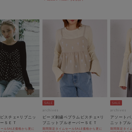
archives
archives
ビスチェ×リブニッ
ビーズ刺繍ペプラムビスチェ×リ
アソートバ
ーＳＥＴ
ブニットプルオーバーＳＥＴ
ニットプル
ールSALE価格から更に
期間限定タイムセールSALE価格から更に
期間限定タイム