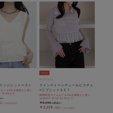
archives
リンジニットベスト
ラインストーンチュールビスチェ
×リブニットＳＥＴ
セールSALE価格から更に
0 10:00まで
期間限定タイムセールSALE価格から更に
10%OFF! 8/10 10:00まで
￥8,250
54％OFF
￥2,228
72％OFF