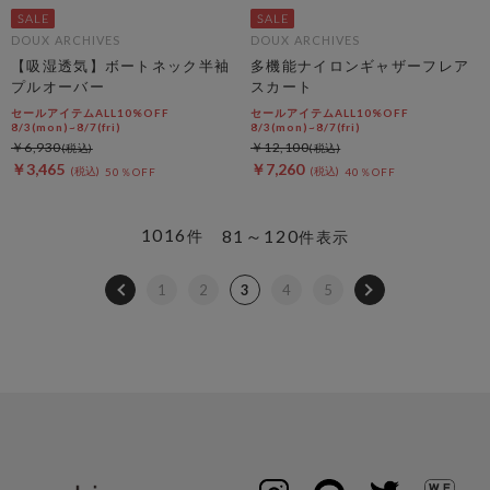
DOUX ARCHIVES
DOUX ARCHIVES
【吸湿透気】ボートネック半袖
多機能ナイロンギャザーフレア
プルオーバー
スカート
セールアイテムALL10%OFF
セールアイテムALL10%OFF
8/3(mon)~8/7(fri)
8/3(mon)~8/7(fri)
￥6,930
￥12,100
￥3,465
￥7,260
50％OFF
40％OFF
1016
81～120
件
件表示
1
2
3
4
5