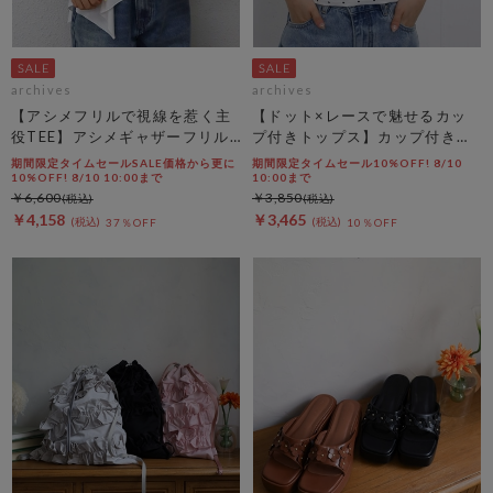
archives
archives
【アシメフリルで視線を惹く主
【ドット×レースで魅せるカッ
役TEE】アシメギャザーフリル
プ付きトップス】カップ付きホ
ＴＥＥ
ルダーネックレースタンクトッ
期間限定タイムセールSALE価格から更に
期間限定タイムセール10%OFF! 8/10
プ
10%OFF! 8/10 10:00まで
10:00まで
￥6,600
￥3,850
￥4,158
￥3,465
37％OFF
10％OFF