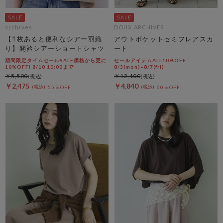
archives
DOUX ARCHIVES
【1枚あると便利なシアー羽織
アウトポケットセミフレアスカ
り】開衿シアーショートシャツ
ート
期間限定タイムセールSALE価格から更に
セールアイテムALL10%OFF
10%OFF! 8/10 10:00まで
8/3(mon)~8/7(fri)
￥5,500
￥12,100
￥2,475
￥4,840
55％OFF
60％OFF