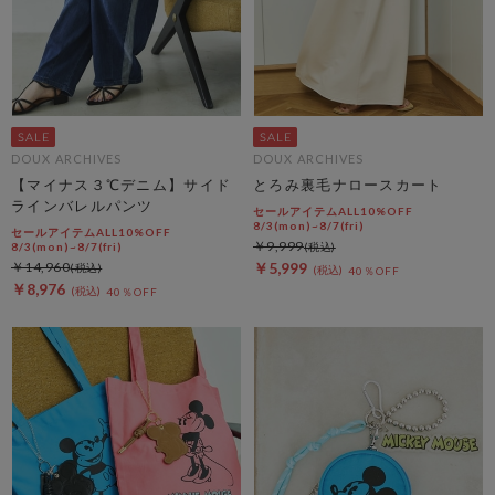
DOUX ARCHIVES
DOUX ARCHIVES
【マイナス３℃デニム】サイド
とろみ裏毛ナロースカート
ラインバレルパンツ
セールアイテムALL10%OFF
8/3(mon)~8/7(fri)
セールアイテムALL10%OFF
￥9,999
8/3(mon)~8/7(fri)
￥14,960
￥5,999
40％OFF
￥8,976
40％OFF