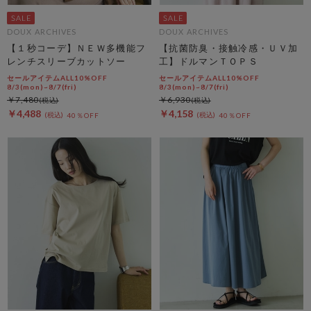
DOUX ARCHIVES
DOUX ARCHIVES
【１秒コーデ】ＮＥＷ多機能フ
【抗菌防臭・接触冷感・ＵＶ加
レンチスリーブカットソー
工】ドルマンＴＯＰＳ
セールアイテムALL10%OFF
セールアイテムALL10%OFF
8/3(mon)~8/7(fri)
8/3(mon)~8/7(fri)
￥7,480
￥6,930
￥4,488
￥4,158
40％OFF
40％OFF