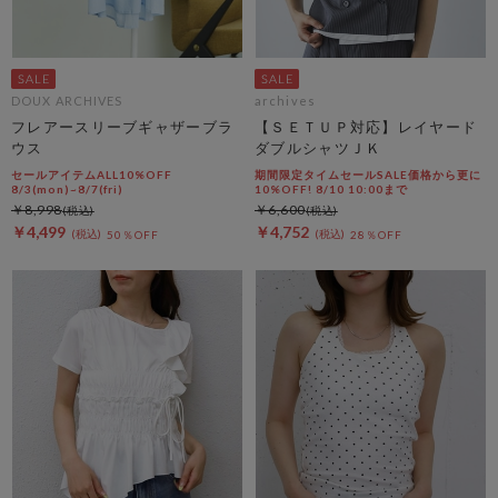
DOUX ARCHIVES
archives
フレアースリーブギャザーブラ
【ＳＥＴＵＰ対応】レイヤード
ウス
ダブルシャツＪＫ
セールアイテムALL10%OFF
期間限定タイムセールSALE価格から更に
8/3(mon)~8/7(fri)
10%OFF! 8/10 10:00まで
￥8,998
￥6,600
￥4,499
￥4,752
50％OFF
28％OFF