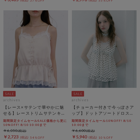
37％OFF
55％OFF
archives
archives
【レース×サテンで華やかに魅
【チョーカー付きで今っぽさア
せる】レーストリムサテンキャ
ップ】ドットアソートドロスト
ミソール
キャミチュニック
期間限定タイムセールSALE価格から更に
期間限定タイムセール10%OFF! 8/10
10%OFF! 8/10 10:00まで
10:00まで
￥6,050
￥6,600
￥2,723
￥5,940
54％OFF
10％OFF