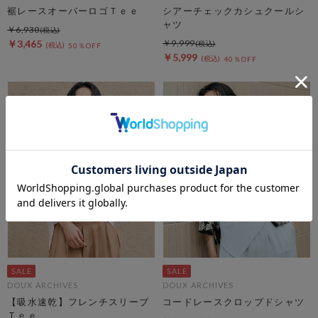
裾レースオーバーロゴＴｅｅ
シアーチェックカシュクールシ
ャツ
￥6,930
￥3,465
￥9,999
50％OFF
￥5,999
40％OFF
DOUX ARCHIVES
DOUX ARCHIVES
【吸水速乾】フレンチスリーブ
コードレースクロップドシャツ
Ｔｅｅ