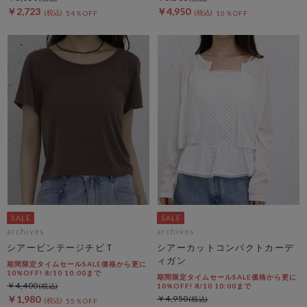
￥2,723
￥4,950
54％OFF
10％OFF
archives
archives
シアービンテージチビＴ
シアーカットコンパクトカーデ
ィガン
期間限定タイムセールSALE価格から更に
10%OFF! 8/10 10:00まで
期間限定タイムセールSALE価格から更に
￥4,400
10%OFF! 8/10 10:00まで
￥1,980
￥4,950
55％OFF