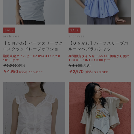
archives
archives
【ＯＮかわ】ハーフスリーブク
【ＯＮかわ】ハーフスリーブバ
ロスタックドレープオフショル
ルーンペプラムシャツ
ＴＯＰＳ
期間限定タイムセール10%OFF! 8/10
期間限定タイムセールSALE価格から更に
10:00まで
10%OFF! 8/10 10:00まで
￥5,500
￥6,600
￥4,950
￥2,970
10％OFF
55％OFF