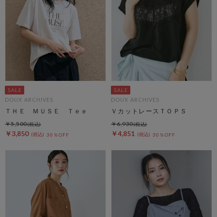
DOUX ARCHIVES
DOUX ARCHIVES
ＴＨＥ ＭＵＳＥ Ｔｅｅ
ＶカットレースＴＯＰＳ
￥5,500
￥6,930
￥3,850
￥4,851
30％OFF
30％OFF