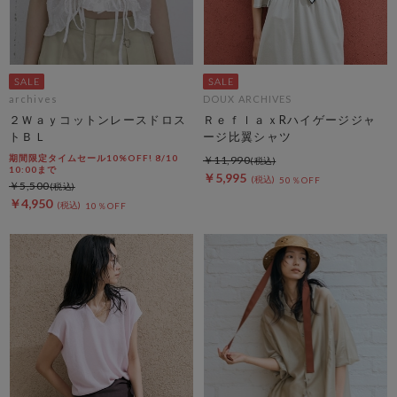
archives
DOUX ARCHIVES
２Ｗａｙコットンレースドロス
ＲｅｆｌａｘRハイゲージジャ
トＢＬ
ージ比翼シャツ
期間限定タイムセール10%OFF! 8/10
￥11,990
10:00まで
￥5,995
50％OFF
￥5,500
￥4,950
10％OFF