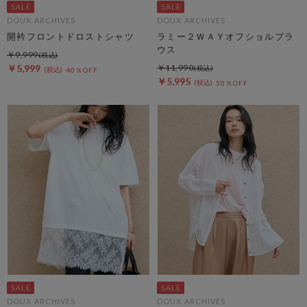
DOUX ARCHIVES
DOUX ARCHIVES
開衿フロントドロストシャツ
ラミー２ＷＡＹオフショルブラ
ウス
￥9,999
￥5,999
￥11,990
40％OFF
￥5,995
50％OFF
DOUX ARCHIVES
DOUX ARCHIVES