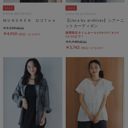
DOUX ARCHIVES
Liora by archives
ＭＵＮＣＨＥＮ ロゴＴｅｅ
【Liora by archives】シアーニ
ットカーディガン
￥5,500
期間限定タイムセール10%OFF 8/10
￥4,950
10％OFF
10:00まで！
￥5,940
￥3,742
37％OFF