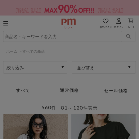
お気に入り
ログイン
カート
ホーム
>
すべての商品
絞り込み
並び替え
すべて
通常価格
セール価格
560
81～120
件
件表示