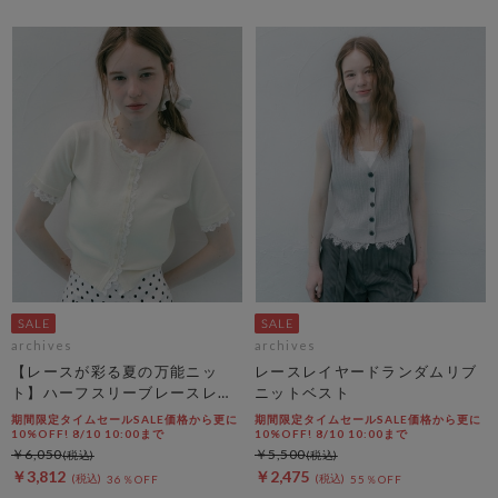
archives
archives
【レースが彩る夏の万能ニッ
レースレイヤードランダムリブ
ト】ハーフスリーブレースレイ
ニットベスト
ヤードニットカーディガン
期間限定タイムセールSALE価格から更に
期間限定タイムセールSALE価格から更に
10%OFF! 8/10 10:00まで
10%OFF! 8/10 10:00まで
￥6,050
￥5,500
￥3,812
￥2,475
36％OFF
55％OFF