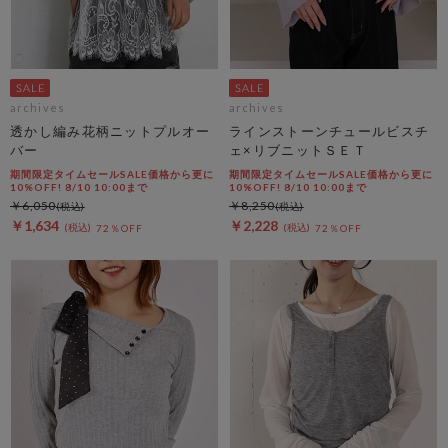
archives
archives
透かし編み花柄ニットプルオー
ラインストーンチュールビスチ
バー
ェ×リブニットＳＥＴ
期間限定タイムセールSALE価格から更に
期間限定タイムセールSALE価格から更に
10%OFF! 8/10 10:00まで
10%OFF! 8/10 10:00まで
￥6,050
￥8,250
￥1,634
￥2,228
72％OFF
72％OFF