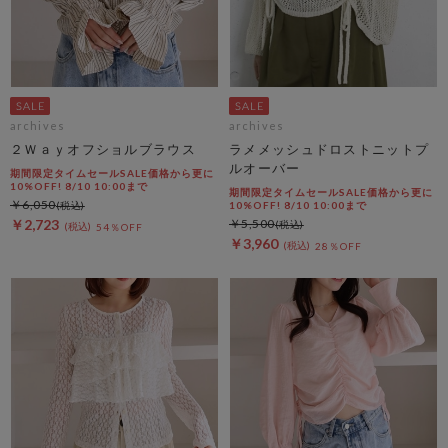
archives
archives
２Ｗａｙオフショルブラウス
ラメメッシュドロストニットプ
ルオーバー
期間限定タイムセールSALE価格から更に
10%OFF! 8/10 10:00まで
期間限定タイムセールSALE価格から更に
￥6,050
10%OFF! 8/10 10:00まで
￥2,723
￥5,500
54％OFF
￥3,960
28％OFF