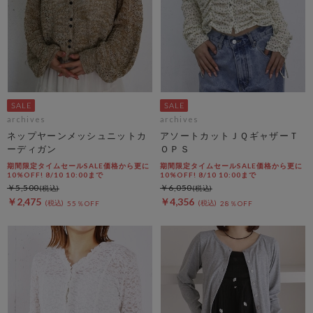
archives
archives
ネップヤーンメッシュニットカ
アソートカットＪＱギャザーＴ
ーディガン
ＯＰＳ
期間限定タイムセールSALE価格から更に
期間限定タイムセールSALE価格から更に
10%OFF! 8/10 10:00まで
10%OFF! 8/10 10:00まで
￥5,500
￥6,050
￥2,475
￥4,356
55％OFF
28％OFF