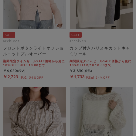
archives
archives
フロントボタンライトオフショ
カップ付きハリヌキカットキャ
ルニットプルオーバー
ミソール
期間限定タイムセールSALE価格から更に
期間限定タイムセールSALE価格から更に
10%OFF! 8/10 10:00まで
10%OFF! 8/10 10:00まで
￥6,050
￥3,850
￥2,723
￥1,733
54％OFF
54％OFF