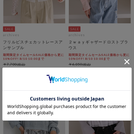
archives
archives
フリルビスチェカットレースア
２ｗａｙギャザードロストブラ
ンサンブル
ウス
期間限定タイムセールSALE価格から更に
期間限定タイムセールSALE価格から更に
10%OFF! 8/10 10:00まで
10%OFF! 8/10 10:00まで
￥7,700
￥6,050
￥3,465
￥2,723
55％OFF
54％OFF