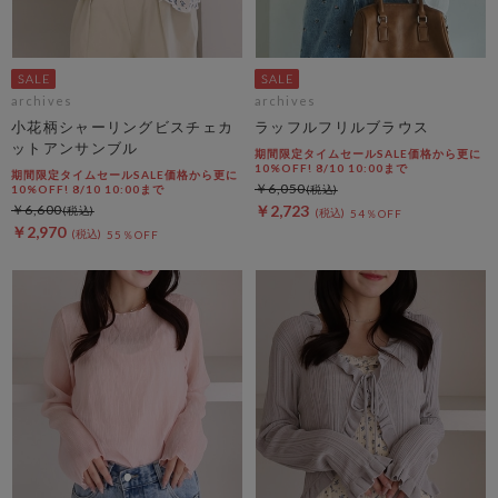
archives
archives
小花柄シャーリングビスチェカ
ラッフルフリルブラウス
ットアンサンブル
期間限定タイムセールSALE価格から更に
10%OFF! 8/10 10:00まで
期間限定タイムセールSALE価格から更に
￥6,050
10%OFF! 8/10 10:00まで
￥6,600
￥2,723
54％OFF
￥2,970
55％OFF