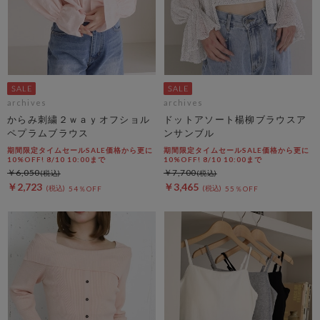
archives
archives
からみ刺繍２ｗａｙオフショル
ドットアソート楊柳ブラウスア
ペプラムブラウス
ンサンブル
期間限定タイムセールSALE価格から更に
期間限定タイムセールSALE価格から更に
10%OFF! 8/10 10:00まで
10%OFF! 8/10 10:00まで
￥6,050
￥7,700
￥2,723
￥3,465
54％OFF
55％OFF