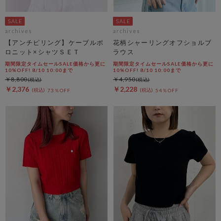
archives
archives
【アンチピリング】ケーブルポ
花柄シャーリングオフショルブ
ロニット×シャツＳＥＴ
ラウス
期間限定タイムセールSALE価格から更に
期間限定タイムセールSALE価格から更に
10%OFF! 8/10 10:00まで
10%OFF! 8/10 10:00まで
￥8,800
￥4,950
￥2,376
￥2,228
73％OFF
54％OFF