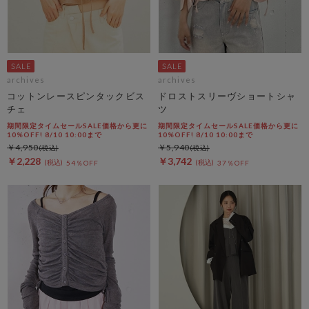
archives
archives
コットンレースピンタックビス
ドロストスリーヴショートシャ
チェ
ツ
期間限定タイムセールSALE価格から更に
期間限定タイムセールSALE価格から更に
10%OFF! 8/10 10:00まで
10%OFF! 8/10 10:00まで
￥4,950
￥5,940
￥2,228
￥3,742
54％OFF
37％OFF