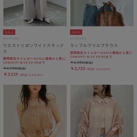
archives
archives
ウエストリボンワイドスラック
ラッフルフリルブラウス
ス
期間限定タイムセールSALE価格から更に
10%OFF! 8/10 10:00まで
期間限定タイムセールSALE価格から更に
￥6,050
10%OFF! 8/10 10:00まで
￥6,930
￥2,723
54％OFF
￥3,119
54％OFF