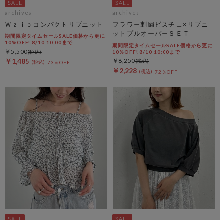
archives
archives
Ｗｚｉｐコンパクトリブニット
フラワー刺繍ビスチェ×リブニ
ットプルオーバーＳＥＴ
期間限定タイムセールSALE価格から更に
10%OFF! 8/10 10:00まで
期間限定タイムセールSALE価格から更に
￥5,500
10%OFF! 8/10 10:00まで
￥1,485
￥8,250
73％OFF
￥2,228
72％OFF