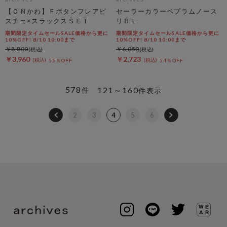
【ＯＮかわ】Ｆボタンフレアビ
セーラーカラーペプラムノース
スチェ×スラックスＳＥＴ
リＢＬ
期間限定タイムセールSALE価格から更に
期間限定タイムセールSALE価格から更に
10%OFF! 8/10 10:00まで
10%OFF! 8/10 10:00まで
￥8,800
￥6,050
￥3,960
￥2,723
55％OFF
54％OFF
578
121～160
件
件表示
2
3
4
5
6