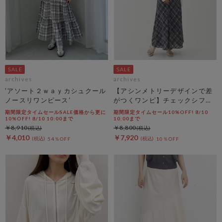
archives
archives
’アソート２ｗａｙカシュクール
【アシンメトリーデザインで差
ノースリワンピース’
がつくワンピ】チェックシフォ
ンドロストキャミワンピース
期間限定タイムセールSALE価格から更に
期間限定タイムセール10%OFF! 8/10
10%OFF! 8/10 10:00まで
10:00まで
￥8,910
￥8,800
￥4,010
￥7,920
54％OFF
10％OFF