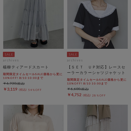
archives
archives
楊柳ティアードスカート
【ＳＥＴ ＵＰ対応】レースセ
ーラーカラーシャツジャケット
期間限定タイムセールSALE価格から更に
10%OFF! 8/10 10:00まで
期間限定タイムセールSALE価格から更に
￥6,930
10%OFF! 8/10 10:00まで
￥3,119
￥6,600
54％OFF
￥4,752
28％OFF