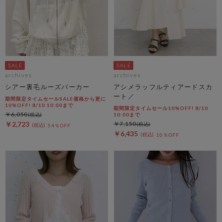
archives
archives
シアー裏毛ルーズパーカー
アシメラッフルティアードスカ
ート／
期間限定タイムセールSALE価格から更に
10%OFF! 8/10 10:00まで
期間限定タイムセール10%OFF! 8/10
￥6,050
10:00まで
￥2,723
￥7,150
54％OFF
￥6,435
10％OFF