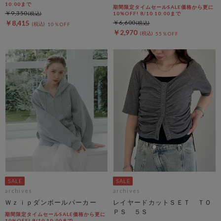
10:00まで
期間限定タイムセールSALE価格から更に
￥9,350
10%OFF! 8/10 10:00まで
￥8,415
￥6,600
10％OFF
￥2,970
55％OFF
archives
archives
Ｗｚｉｐダンボールパーカー
レイヤードカットＳＥＴ ＴＯ
ＰＳ ５Ｓ
期間限定タイムセールSALE価格から更に
10%OFF! 8/10 10:00まで