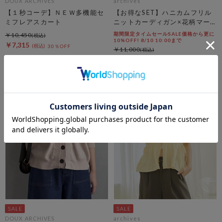
DOUX ARCHIVES
archives
【１秒コーデ】ＮＥＷ多機能セ
【お得なSET】ハニカムフリル
ミフレアスカート
ニットカーディガン×花柄マー
メイドキャミｏｐＳＥＴ
期間限定タイムセールSALE価格から更に
￥10,450
10%OFF! 8/10 10:00まで
￥7,315
30％OFF
￥11,000
￥4,950
55％OFF
DOUX ARCHIVES
archives