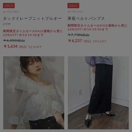
archives
archives
タックドレープニットプルオー
厚底ベルトパンプス
バー
期間限定タイムセールSALE価格から更に
10%OFF! 8/10 10:00まで
期間限定タイムセールSALE価格から更に
￥7,700
10%OFF! 8/10 10:00まで
￥6,050
￥6,237
19％OFF
￥1,634
72％OFF