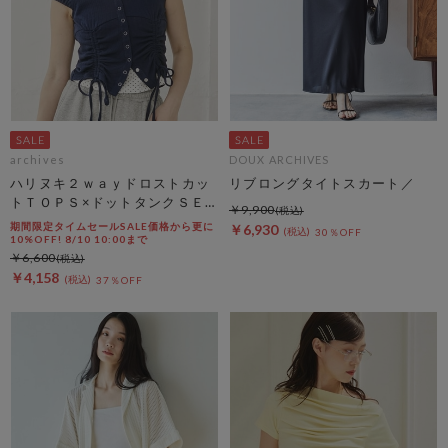
archives
DOUX ARCHIVES
ハリヌキ２ｗａｙドロストカッ
リブロングタイトスカート／
トＴＯＰＳ×ドットタンクＳＥ
￥9,900
Ｔ
期間限定タイムセールSALE価格から更に
￥6,930
30％OFF
10%OFF! 8/10 10:00まで
￥6,600
￥4,158
37％OFF