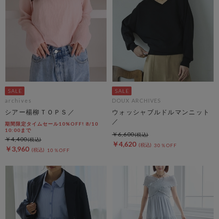
archives
DOUX ARCHIVES
シアー楊柳ＴＯＰＳ／
ウォッシャブルドルマンニット
／
期間限定タイムセール10%OFF! 8/10
10:00まで
￥6,600
￥4,400
￥4,620
30％OFF
￥3,960
10％OFF