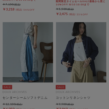
期間限定タイムセールSALE価格から更に
￥7,150
10%OFF! 8/10 10:00まで
￥3,218
￥5,500
54％OFF
￥2,475
55％OFF
DOUX ARCHIVES
DOUX ARCHIVES
センターシームソフトデニム
コットンリネンシャツ
￥12,100
￥9,900
￥6,050
￥3,960