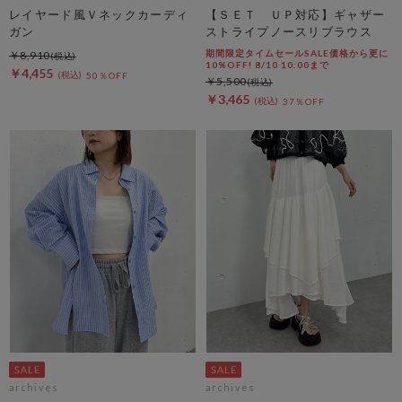
レイヤード風Ｖネックカーディ
【ＳＥＴ ＵＰ対応】ギャザー
ガン
ストライプノースリブラウス
期間限定タイムセールSALE価格から更に
￥8,910
10%OFF! 8/10 10:00まで
￥4,455
50％OFF
￥5,500
￥3,465
37％OFF
archives
archives