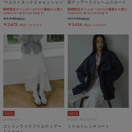
’ウエストタック２ｗａｙシャツ’
段ティアードイレヘムスカート
期間限定タイムセールSALE価格から更に
期間限定タイムセールSALE価格から更に
10%OFF! 8/10 10:00まで
10%OFF! 8/10 10:00まで
￥5,940
￥7,590
￥2,673
￥3,416
55％OFF
54％OFF
archives
DOUX ARCHIVES
コットンライクフリルティアー
ミドルトレンチコート
ドスカート