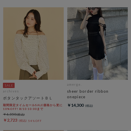
amerge.
sheer border ribbon
archives
onepiece
ボタンタックアソートＢＬ
￥14,300
期間限定タイムセールSALE価格から更に
10%OFF! 8/10 10:00まで
￥6,050
￥2,723
54％OFF