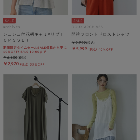
archives
DOUX ARCHIVES
シュシュ付花柄キャミ×リブＴ
開衿フロントドロストシャツ
ＯＰＳＳＥＴ
￥9,999
期間限定タイムセールSALE価格から更に
￥5,999
40％OFF
10%OFF! 8/10 10:00まで
￥6,600
￥2,970
55％OFF