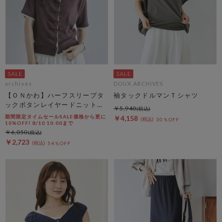
archives
DOUX ARCHIVES
【ＯＮかわ】ハーフスリープタ
袖タックドルマンＴシャツ
ックボタンレイヤードニットカ
￥5,940
ーディガン
期間限定タイムセールSALE価格から更に
￥4,158
30％OFF
10%OFF! 8/10 10:00まで
￥6,050
￥2,723
54％OFF