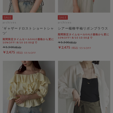
archives
archives
’ギャザードロストショートシャ
シアー楊柳半袖リボンブラウス
ツ’
期間限定タイムセールSALE価格から更に
10%OFF! 8/10 10:00まで
期間限定タイムセールSALE価格から更に
￥5,500
10%OFF! 8/10 10:00まで
￥5,500
￥2,475
55％OFF
￥2,475
55％OFF