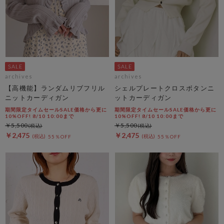
archives
archives
【高機能】ランダムリブフリル
シェルプレートクロスボタンニ
ニットカーディガン
ットカーディガン
期間限定タイムセールSALE価格から更に
期間限定タイムセールSALE価格から更に
10%OFF! 8/10 10:00まで
10%OFF! 8/10 10:00まで
￥5,500
￥5,500
￥2,475
￥2,475
55％OFF
55％OFF