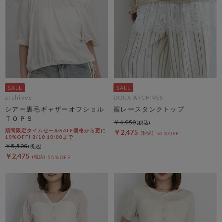
archives
DOUX ARCHIVES
シアー裏毛ギャザーオフショル
裾レースタンクトップ
ＴＯＰＳ
￥4,950
期間限定タイムセールSALE価格から更に
￥2,475
50％OFF
10%OFF! 8/10 10:00まで
￥5,500
￥2,475
55％OFF