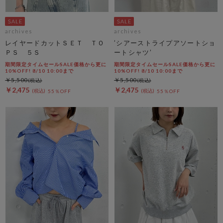
archives
archives
レイヤードカットＳＥＴ ＴＯ
’シアーストライプアソートショ
ＰＳ ５Ｓ
ートシャツ’
期間限定タイムセールSALE価格から更に
期間限定タイムセールSALE価格から更に
10%OFF! 8/10 10:00まで
10%OFF! 8/10 10:00まで
￥5,500
￥5,500
￥2,475
￥2,475
55％OFF
55％OFF