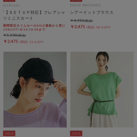
archives
DOUX ARCHIVES
’【ＳＥＴＵＰ対応】フレアシャ
シアードットブラウス
ツミニスカート
￥4,950
期間限定タイムセールSALE価格から更に
￥2,475
50％OFF
10%OFF! 8/10 10:00まで
￥5,500
￥2,475
55％OFF