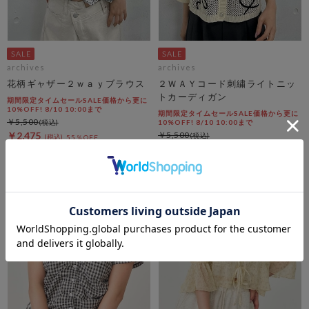
archives
archives
花柄ギャザー２ｗａｙブラウス
２ＷＡＹコード刺繍ライトニッ
トカーディガン
期間限定タイムセールSALE価格から更に
10%OFF! 8/10 10:00まで
期間限定タイムセールSALE価格から更に
￥5,500
10%OFF! 8/10 10:00まで
￥2,475
￥5,500
55％OFF
￥2,475
55％OFF