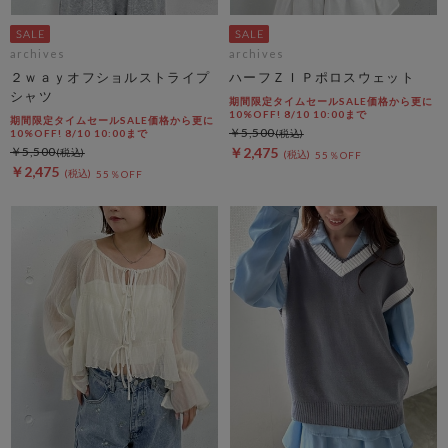
archives
archives
２ｗａｙオフショルストライプ
ハーフＺＩＰポロスウェット
シャツ
期間限定タイムセールSALE価格から更に
10%OFF! 8/10 10:00まで
期間限定タイムセールSALE価格から更に
￥5,500
10%OFF! 8/10 10:00まで
￥5,500
￥2,475
55％OFF
￥2,475
55％OFF