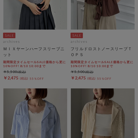
archives
archives
ＭＩＸヤーンハーフスリーブニ
フリルドロストノースリーブＴ
ット
ＯＰＳ
期間限定タイムセールSALE価格から更に
期間限定タイムセールSALE価格から更に
10%OFF! 8/10 10:00まで
10%OFF! 8/10 10:00まで
￥5,500
￥5,500
￥2,475
￥2,475
55％OFF
55％OFF