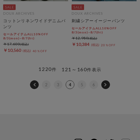
DOUX ARCHIVES
DOUX ARCHIVES
コットンリネンワイドデニムパ
刺繍シアーイージーパンツ
ンツ
セールアイテムALL10%OFF
8/3(mon)~8/7(fri)
セールアイテムALL10%OFF
￥12,980
8/3(mon)~8/7(fri)
￥17,600
￥10,384
20％OFF
￥10,560
40％OFF
1220
121～160
件
件表示
2
3
4
5
6