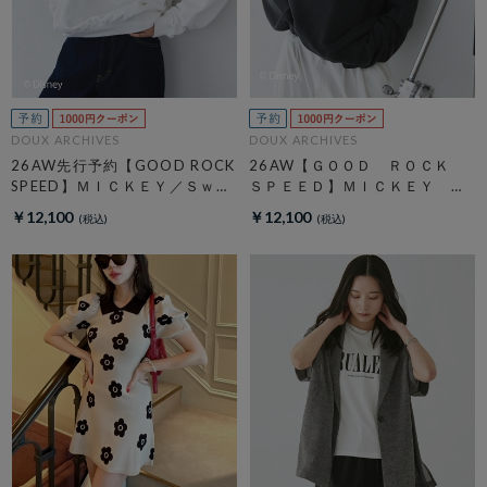
DOUX ARCHIVES
DOUX ARCHIVES
26AW先行予約【GOOD ROCK
26AW【ＧＯＯＤ ＲＯＣＫ
SPEED】ＭＩＣＫＥＹ／Ｓｗｅ
ＳＰＥＥＤ】ＭＩＣＫＥＹ
ａｔ
／ Ｓｗｅａｔ
￥12,100
￥12,100