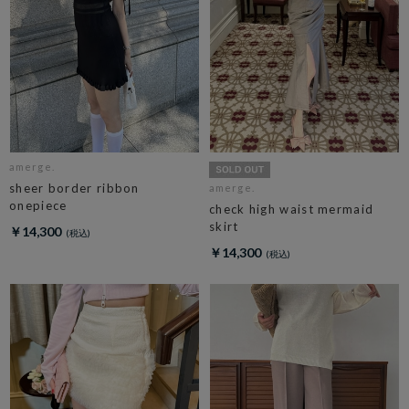
amerge.
sheer border ribbon
amerge.
onepiece
check high waist mermaid
skirt
￥14,300
￥14,300