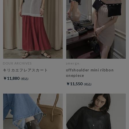
DOUX ARCHIVES
amerge.
キリカエフレアスカート
offshoulder mini ribbon
onepiece
￥11,880
￥11,550