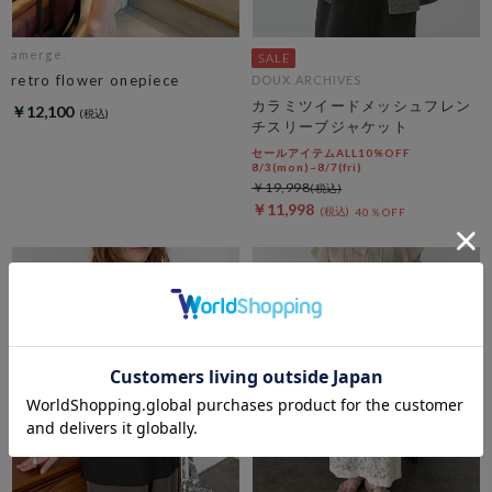
amerge.
retro flower onepiece
DOUX ARCHIVES
カラミツイードメッシュフレン
￥12,100
チスリーブジャケット
セールアイテムALL10%OFF
8/3(mon)~8/7(fri)
￥19,998
￥11,998
40％OFF