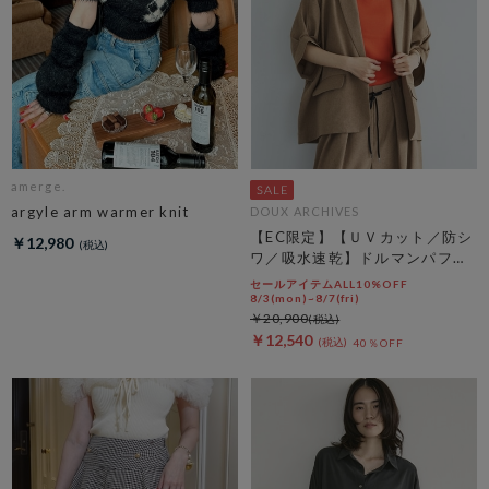
amerge.
argyle arm warmer knit
DOUX ARCHIVES
【EC限定】【ＵＶカット／防シ
￥12,980
ワ／吸水速乾】ドルマンパフジ
ャケット
セールアイテムALL10%OFF
8/3(mon)~8/7(fri)
￥20,900
￥12,540
40％OFF