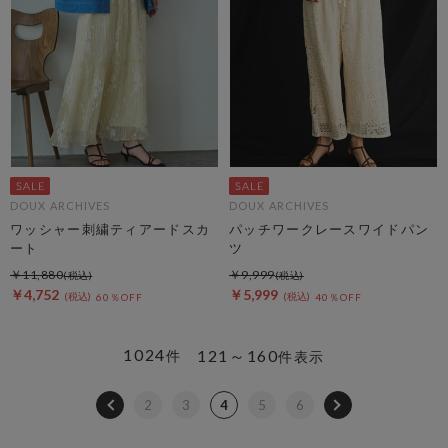
DOUX ARCHIVES
DOUX ARCHIVES
ワッシャー刺繍ティアードスカ
パッチワークレースワイドパン
ート
ツ
￥11,880
￥9,999
￥4,752
￥5,999
60％OFF
40％OFF
1024
121～160
件
件表示
2
3
4
5
6