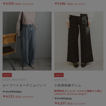
￥4,950
￥9,086
50％OFF
30％OFF
DOUX ARCHIVES
archives
カーブベイカーデニムパンツ
小花柄刺繍デニム
期間限定タイムセールSALE価格から更に
￥16,280
10%OFF! 8/10 10:00まで
￥6,512
60％OFF
￥9,900
￥6,237
37％OFF