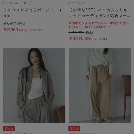
DOUX ARCHIVES
archives
ＳＮＯＯＰＹコラボＬ／Ｓ Ｔ
【お得なSET】ハニカムフリル
ｅｅ
ニットカーディガン×花柄マー
メイドキャミｏｐＳＥＴ
期間限定タイムセールSALE価格から更に
￥6,600
10%OFF! 8/10 10:00まで
￥3,960
40％OFF
￥11,000
￥4,950
55％OFF