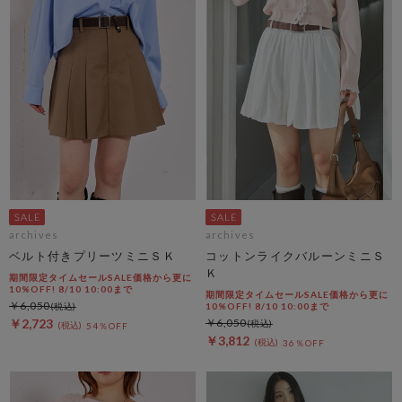
archives
archives
ベルト付きプリーツミニＳＫ
コットンライクバルーンミニＳ
Ｋ
期間限定タイムセールSALE価格から更に
10%OFF! 8/10 10:00まで
期間限定タイムセールSALE価格から更に
￥6,050
10%OFF! 8/10 10:00まで
￥2,723
￥6,050
54％OFF
￥3,812
36％OFF