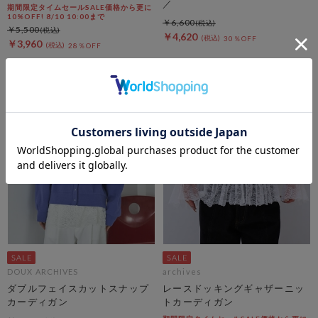
／
期間限定タイムセールSALE価格から更に
10%OFF! 8/10 10:00まで
￥6,600
￥5,500
￥4,620
30％OFF
￥3,960
28％OFF
DOUX ARCHIVES
archives
ダブルフェイスカットスナップ
レースドッキングギャザーニッ
カーディガン
トカーディガン