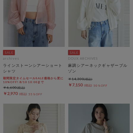
archives
DOUX ARCHIVES
ラインストーンシアーショート
麻調シアーネックギャザーブル
シャツ
ゾン
期間限定タイムセールSALE価格から更に
￥14,300
10%OFF! 8/10 10:00まで
￥7,150
50％OFF
￥6,600
￥2,970
55％OFF