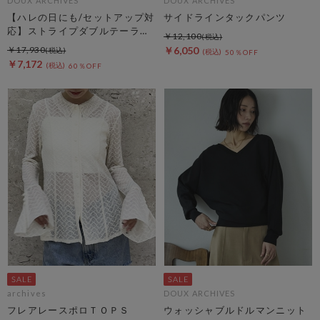
DOUX ARCHIVES
DOUX ARCHIVES
【ハレの日にも/セットアップ対
サイドラインタックパンツ
応】ストライプダブルテーラー
￥12,100
ドジャケット
￥17,930
￥6,050
50％OFF
￥7,172
60％OFF
archives
DOUX ARCHIVES
フレアレースポロＴＯＰＳ
ウォッシャブルドルマンニット