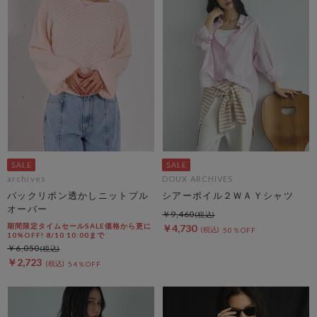
archives
DOUX ARCHIVES
バックリボン透かしニットプル
シアーボイル２ＷＡＹシャツ
オーバー
￥9,460
期間限定タイムセールSALE価格から更に
￥4,730
50％OFF
10%OFF! 8/10 10:00まで
￥6,050
￥2,723
54％OFF