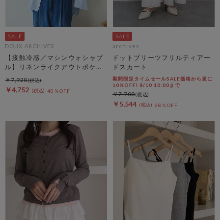
DOUX ARCHIVES
archives
【接触冷感／マシンウォシャブ
ドットプリーツフリルティアー
ル】リネンライクアウトポケッ
ドスカート
トシャツ
期間限定タイムセールSALE価格から更に
￥7,920
10%OFF! 8/10 10:00まで
￥4,752
40％OFF
￥7,700
￥5,544
28％OFF