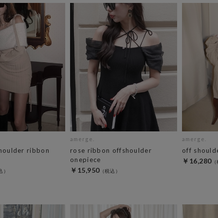
amerge.
amerge.
shoulder ribbon
rose ribbon offshoulder
off should
onepiece
￥16,280
￥15,950