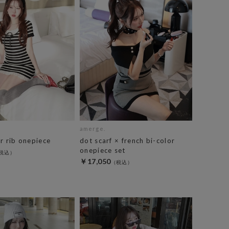
amerge.
r rib onepiece
dot scarf × french bi-color
onepiece set
￥17,050