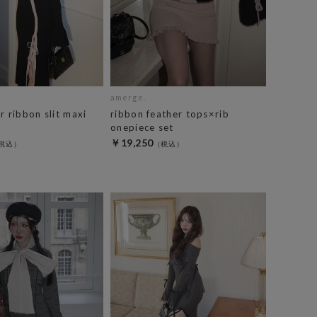
amerge.
r ribbon slit maxi
ribbon feather tops×rib
onepiece set
￥19,250