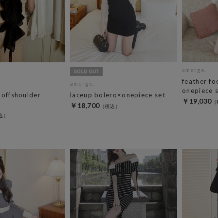
amerge.
feather fo
amerge.
onepiece 
 offshoulder
laceup bolero×onepiece set
￥19,030
￥18,700