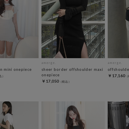
amerge.
amerge.
on mini onepiece
sheer border offshoulder maxi
offshould
onepiece
￥17,160
￥17,050