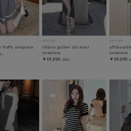
amerge.
amerge.
 fluffy onepiece
ribbon gather slit maxi
offshoulde
onepiece
onepiece
￥19,250
￥19,250