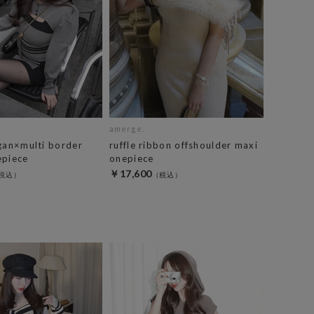
amerge.
gan×multi border
ruffle ribbon offshoulder maxi
epiece
onepiece
￥17,600