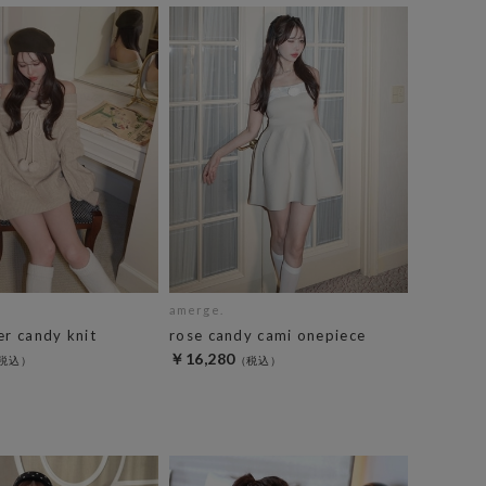
amerge.
er candy knit
rose candy cami onepiece
￥16,280