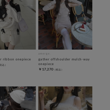
amerge.
er ribbon onepiece
gather offshoulder mulch-way
onepiece
￥17,270