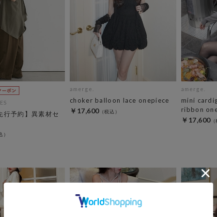
amerge.
amerge.
choker balloon lace onepiece
mini cardi
ES
ribbon on
￥17,600
C先行予約】異素材セ
￥17,600