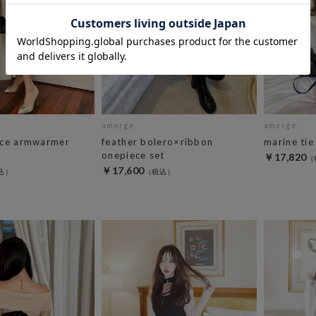
amerge.
amerge.
ece armwarmer
feather bolero×ribbon
marine tie
onepiece set
￥17,820
￥17,600