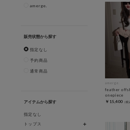
amerge.
販売状態
指定なし
予約商品
通常商品
amerge.
feather off
onepiece
￥15,400
アイテム
指定なし
トップス