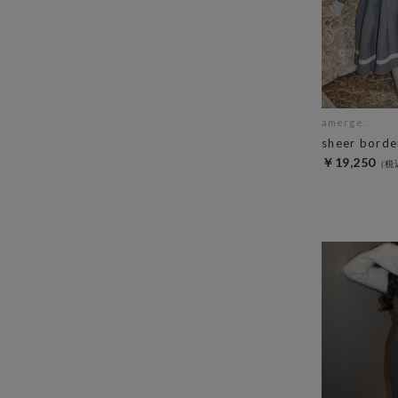
amerge.
sheer border
￥19,250