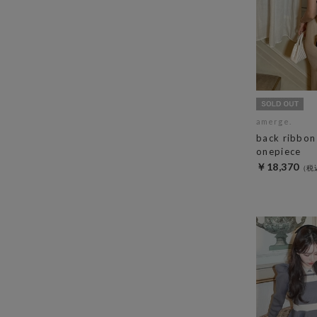
amerge.
back ribbon
onepiece
￥18,370