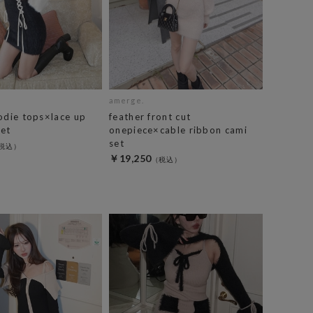
amerge.
odie tops×lace up
feather front cut
set
onepiece×cable ribbon cami
set
￥19,250