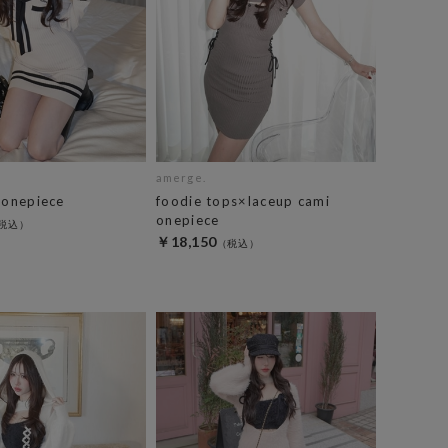
amerge.
 onepiece
foodie tops×laceup cami
onepiece
￥18,150