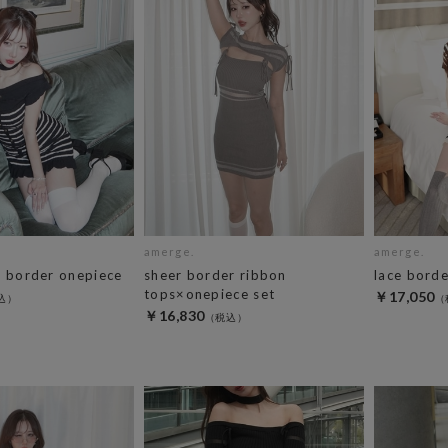
amerge.
amerge.
n border onepiece
sheer border ribbon
lace borde
tops×onepiece set
￥17,050
￥16,830