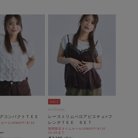
archives
グコンパクトＴＥＥ
レーストリムベロアビスチェ×フ
レンチＴＥＥ ＳＥＴ
ール10%OFF! 8/10
期間限定タイムセール10%OFF! 8/10
10:00まで
￥7,150