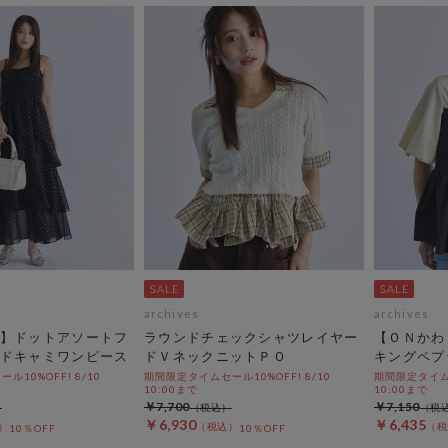
archives
archives
】ドットアソートフ
ラウンドチェックシャツレイヤー
【ＯＮかわ
ドキャミワンピース
ドＶネックニットＰＯ
キングペプ
10%OFF! 8/10
期間限定タイムセール10%OFF! 8/10
期間限定タイムセ
10:00まで
10:00まで
￥7,700
￥7,150
￥6,930
￥6,435
10％OFF
10％OFF