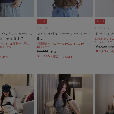
archives
archives
ブハリヌキカットＣ
シュシュ付ギャザータックドット
ドットコン
柄キャミＳＥＴ
ＢＬ
期間限定タイム
10%OFF! 8/1
ールSALE価格から更に
期間限定タイムセール10%OFF! 8/10
￥6,050
 10:00まで
10:00まで
￥3,812
￥6,050
￥5,445
36％OFF
10％OFF