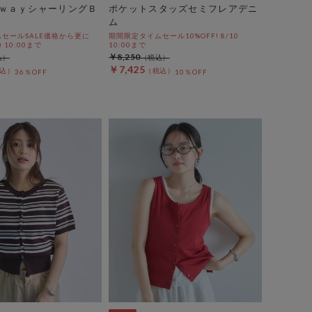
ｗａｙシャーリングＢ
ポケットスタッズセミフレアデニ
ム
セールSALE価格から更に
期間限定タイムセール10%OFF! 8/10
0 10:00まで
10:00まで
￥8,250
￥7,425
36％OFF
10％OFF