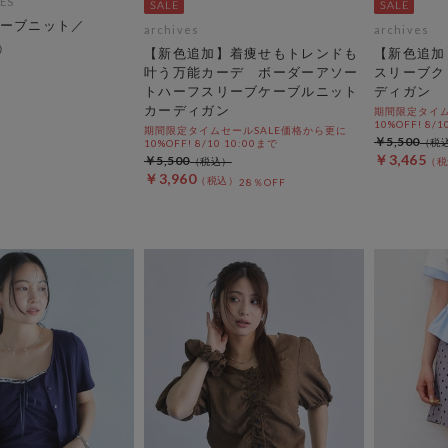
ES
ーブニット／
archives
archives
【新色追加】着痩せもトレンドも
【新色追加
叶う万能カーデ ボーダーアソー
スリーブク
トハーフスリーブケーブルニット
ディガン
カーディガン
期間限定タイム
10%OFF! 8/1
期間限定タイムセールSALE価格から更に
￥5,500
10%OFF! 8/10 10:00まで
￥3,465
￥5,500
￥3,960
28％OFF