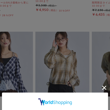
10:00まで
ールSALE価格から更に
期間限定タイムセ
￥5,500
 10:00まで
10:00まで
￥4,950
￥7,150
10％OFF
￥6,435
28％OFF
archives
archives