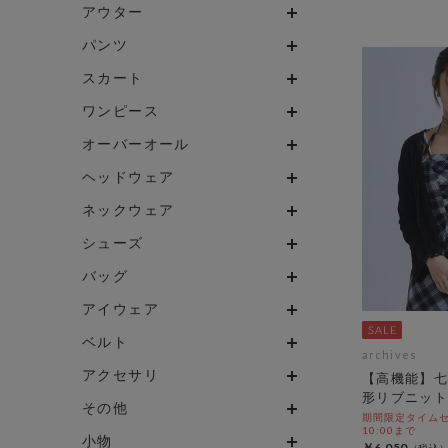
アウター
パンツ
スカート
ワンピース
オーバーオール
ヘッドウェア
ネックウェア
シューズ
バッグ
アイウェア
ベルト
archives
アクセサリ
【高機能】七
形リブニット
その他
期間限定タイムセール
10:00まで
小物
￥6,050