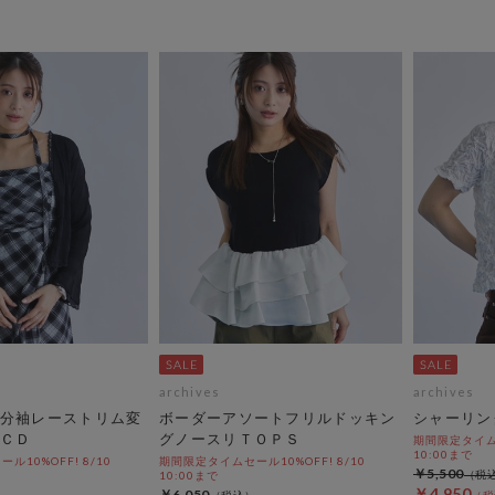
archives
archives
分袖レーストリム変
ボーダーアソートフリルドッキン
シャーリン
ＣＤ
グノースリＴＯＰＳ
期間限定タイムセ
10:00まで
10%OFF! 8/10
期間限定タイムセール10%OFF! 8/10
￥5,500
10:00まで
￥4,950
￥6,050