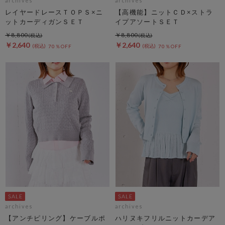
archives
archives
レイヤードレースＴＯＰＳ×ニ
【高機能】ニットＣＤ×ストラ
ットカーディガンＳＥＴ
イプアソートＳＥＴ
￥8,800
￥8,800
￥2,640
￥2,640
70％OFF
70％OFF
archives
archives
【アンチピリング】ケーブルポ
ハリヌキフリルニットカーデア