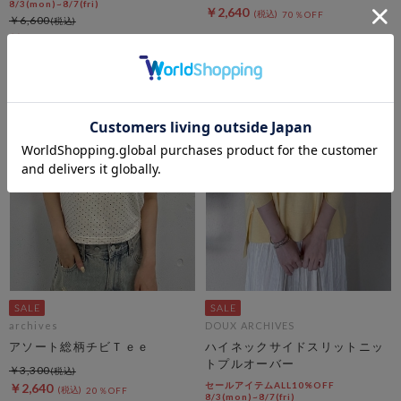
8/3(mon)~8/7(fri)
￥2,640
70％OFF
￥6,600
￥2,640
60％OFF
archives
DOUX ARCHIVES
アソート総柄チビＴｅｅ
ハイネックサイドスリットニッ
トプルオーバー
￥3,300
セールアイテムALL10%OFF
￥2,640
20％OFF
8/3(mon)~8/7(fri)