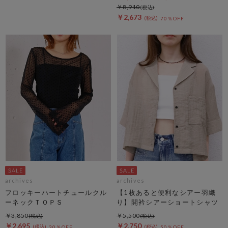
￥8,910
￥2,673
70％OFF
archives
archives
フロッキーハートチュールクル
【1枚あると便利なシアー羽織
ーネックＴＯＰＳ
り】開衿シアーショートシャツ
￥3,850
￥5,500
￥2,695
￥2,750
30％OFF
50％OFF