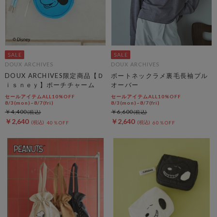
DOUX ARCHIVES
DOUX ARCHIVES
DOUX ARCHIVES限定商品【Ｄ
ボートネックラメ裏毛長袖プル
ｉｓｎｅｙ】ポーチチャーム
オーバー
セールアイテムALL10%OFF
セールアイテムALL10%OFF
8/3(mon)~8/7(fri)
8/3(mon)~8/7(fri)
￥4,400
￥6,600
￥2,640
￥2,640
40％OFF
60％OFF