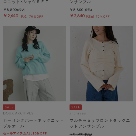
ロニット×シャツＳＥＴ
ンサンブル
￥8,800
￥8,800
￥2,640
￥2,640
70％OFF
70％OFF
DOUX ARCHIVES
archives
カーリングボートネックニット
マルチｗａｙフロントタックニ
プルオーバー
ットアンサンブル
セールアイテムALL10%OFF
￥8,800