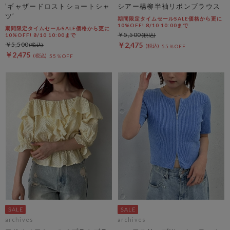
’ギャザードロストショートシャ
シアー楊柳半袖リボンブラウス
ツ’
期間限定タイムセールSALE価格から更に
10%OFF! 8/10 10:00まで
期間限定タイムセールSALE価格から更に
￥5,500
10%OFF! 8/10 10:00まで
￥5,500
￥2,475
55％OFF
￥2,475
55％OFF
archives
archives