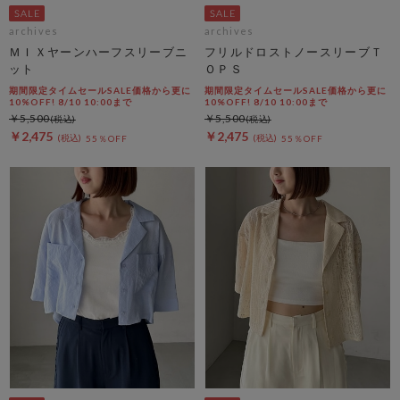
archives
archives
ＭＩＸヤーンハーフスリーブニ
フリルドロストノースリーブＴ
ット
ＯＰＳ
期間限定タイムセールSALE価格から更に
期間限定タイムセールSALE価格から更に
10%OFF! 8/10 10:00まで
10%OFF! 8/10 10:00まで
￥5,500
￥5,500
￥2,475
￥2,475
55％OFF
55％OFF