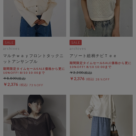
archives
archives
マルチｗａｙフロントタックニ
アソート総柄チビＴｅｅ
ットアンサンブル
期間限定タイムセールSALE価格から更に
10%OFF! 8/10 10:00まで
期間限定タイムセールSALE価格から更に
￥3,300
10%OFF! 8/10 10:00まで
￥8,800
￥2,376
28％OFF
￥2,376
73％OFF