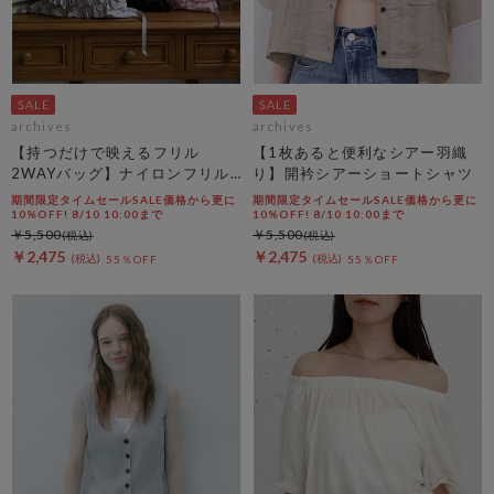
archives
archives
【持つだけで映えるフリル
【1枚あると便利なシアー羽織
2WAYバッグ】ナイロンフリル
り】開衿シアーショートシャツ
２ＷＡＹバッグ
期間限定タイムセールSALE価格から更に
期間限定タイムセールSALE価格から更に
10%OFF! 8/10 10:00まで
10%OFF! 8/10 10:00まで
￥5,500
￥5,500
￥2,475
￥2,475
55％OFF
55％OFF