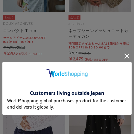
DOUX ARCHIVES
archives
コンパクトＴｅｅ
ネップヤーンメッシュニットカ
ーディガン
セールアイテムALL10%OFF
8/3(mon)~8/7(fri)
期間限定タイムセールSALE価格から更に
￥4,950
10%OFF! 8/10 10:00まで
￥2,475
￥5,500
50％OFF
￥2,475
55％OFF