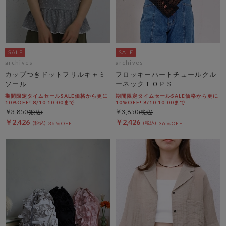
archives
archives
カップつきドットフリルキャミ
フロッキーハートチュールクル
ソール
ーネックＴＯＰＳ
期間限定タイムセールSALE価格から更に
期間限定タイムセールSALE価格から更に
10%OFF! 8/10 10:00まで
10%OFF! 8/10 10:00まで
￥3,850
￥3,850
￥2,426
￥2,426
36％OFF
36％OFF