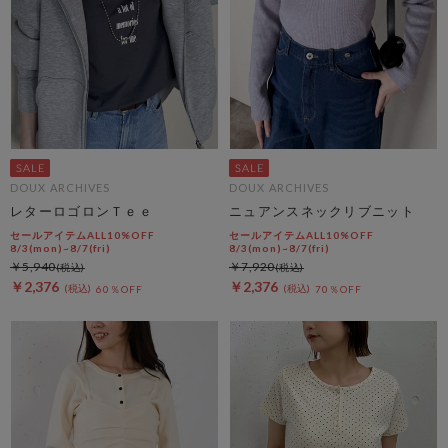
DOUX ARCHIVES
DOUX ARCHIVES
レターロゴロンＴｅｅ
ニュアンスネックリブニット
セールアイテムALL10%OFF
セールアイテムALL10%OFF
8/3(mon)~8/7(fri)
8/3(mon)~8/7(fri)
￥5,940
￥7,920
￥2,376
￥2,376
60％OFF
70％OFF