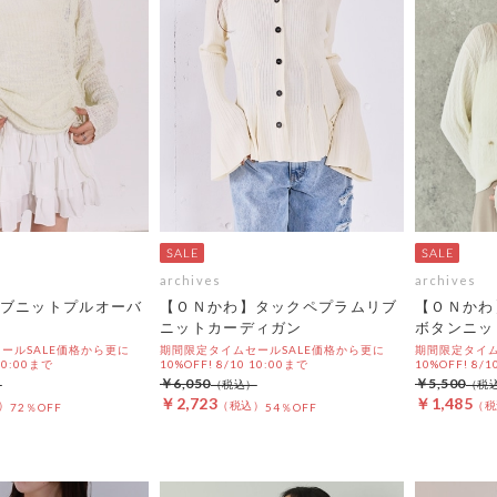
archives
archives
ブニットプルオーバ
【ＯＮかわ】タックペプラムリブ
【ＯＮかわ
ニットカーディガン
ボタンニッ
ールSALE価格から更に
期間限定タイムセールSALE価格から更に
期間限定タイム
 10:00まで
10%OFF! 8/10 10:00まで
10%OFF! 8/1
￥6,050
￥5,500
￥2,723
￥1,485
72％OFF
54％OFF