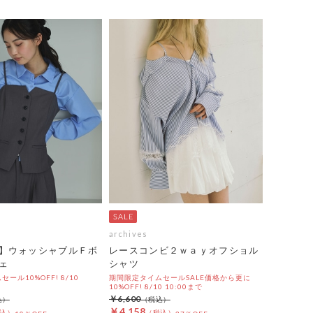
archives
】ウォッシャブルＦボ
レースコンビ２ｗａｙオフショル
ェ
シャツ
ール10%OFF! 8/10
期間限定タイムセールSALE価格から更に
10%OFF! 8/10 10:00まで
￥6,600
￥4,158