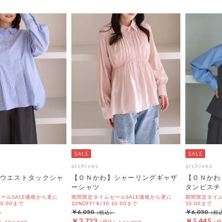
archives
archives
ウエストタックシャ
【ＯＮかわ】シャーリングギャザ
【ＯＮかわ
ーシャツ
タンビスチ
ールSALE価格から更に
期間限定タイムセールSALE価格から更に
期間限定タイムセ
 10:00まで
10%OFF! 8/10 10:00まで
10:00まで
￥6,050
￥6,050
￥2,723
￥5,445