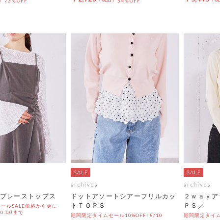
73％OFF
54％OFF
archives
archives
ブレーストップス
ドットアソートシアーフリルカッ
２ｗａｙア
トＴＯＰＳ
ＰＳ／
ールSALE価格から更に
 10:00まで
期間限定タイムセール10%OFF! 8/10
期間限定タイムセ