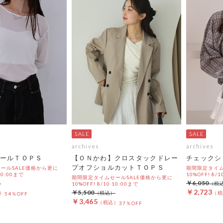
archives
archives
ールＴＯＰＳ
【ＯＮかわ】クロスタックドレー
チェックシ
プオフショルカットＴＯＰＳ
ールSALE価格から更に
期間限定タイム
 10:00まで
10%OFF! 8/1
期間限定タイムセールSALE価格から更に
￥6,050
10%OFF! 8/10 10:00まで
￥2,723
￥5,500
54％OFF
￥3,465
37％OFF