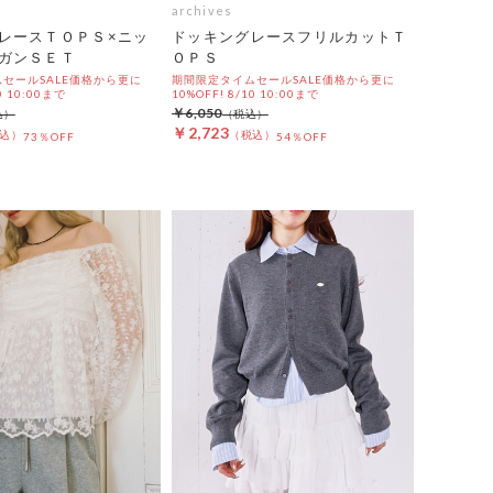
archives
レースＴＯＰＳ×ニッ
ドッキングレースフリルカットＴ
ガンＳＥＴ
ＯＰＳ
セールSALE価格から更に
期間限定タイムセールSALE価格から更に
0 10:00まで
10%OFF! 8/10 10:00まで
￥6,050
￥2,723
73％OFF
54％OFF