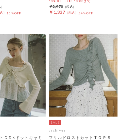
10%OFF! 8/10 10:00まで
￥2,970
￥1,337
10％OFF
54％OFF
archives
トＣＤ×ドットキャミ
フリルドロストカットＴＯＰＳ