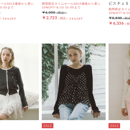
ビスチェＳ
ールSALE価格から更に
期間限定タイムセールSALE価格から更に
 10:00まで
10%OFF! 8/10 10:00まで
期間限定タイム
￥6,050
10%OFF! 8/1
￥2,723
￥8,800
54％OFF
54％OFF
￥6,336