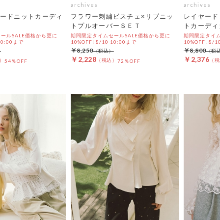
archives
archives
ードニットカーディ
フラワー刺繍ビスチェ×リブニッ
レイヤード
トプルオーバーＳＥＴ
トカーディ
ールSALE価格から更に
期間限定タイムセールSALE価格から更に
期間限定タイム
 10:00まで
10%OFF! 8/10 10:00まで
10%OFF! 8/1
￥8,250
￥8,800
￥2,228
￥2,376
54％OFF
72％OFF