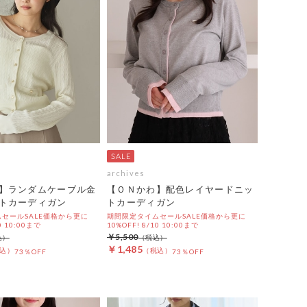
archives
】ランダムケーブル金
【ＯＮかわ】配色レイヤードニッ
トカーディガン
トカーディガン
セールSALE価格から更に
期間限定タイムセールSALE価格から更に
0 10:00まで
10%OFF! 8/10 10:00まで
￥5,500
￥1,485
73％OFF
73％OFF