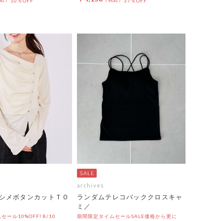
10％OFF
37％OFF
archives
シメボタンカットＴＯ
ランダムテレコバッククロスキャ
ミ／
ール10%OFF! 8/10
期間限定タイムセールSALE価格から更に