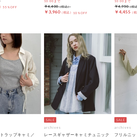
10:00まで
10:00まで
￥4,400
￥4,950
55％OFF
￥3,960
￥4,455
10％OFF
archives
archives
トラップキャミ／
レースギャザーキャミチュニック
フリルニッ