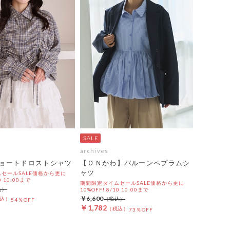
archives
ョートドロストシャツ
【ＯＮかわ】バルーンペプラムシ
ャツ
セールSALE価格から更に
0 10:00まで
期間限定タイムセールSALE価格から更に
10%OFF! 8/10 10:00まで
￥6,600
54％OFF
￥1,782
73％OFF