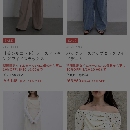
archives
archives
【美シルエット】レースドッキ
バックレースアップタックワイ
ングワイドスラックス
ドデニム
期間限定タイムセールSALE価格から更に
期間限定タイムセールSALE価格から更に
10%OFF! 8/10 10:00まで
10%OFF! 8/10 10:00まで
￥7,150
￥8,800
￥5,148
￥3,960
28％OFF
55％OFF