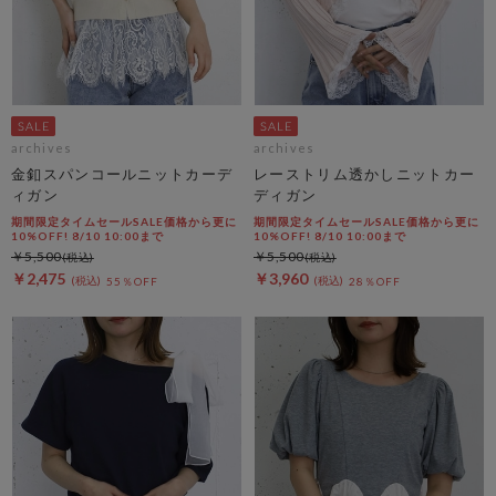
archives
archives
金釦スパンコールニットカーデ
レーストリム透かしニットカー
ィガン
ディガン
期間限定タイムセールSALE価格から更に
期間限定タイムセールSALE価格から更に
10%OFF! 8/10 10:00まで
10%OFF! 8/10 10:00まで
￥5,500
￥5,500
￥2,475
￥3,960
55％OFF
28％OFF