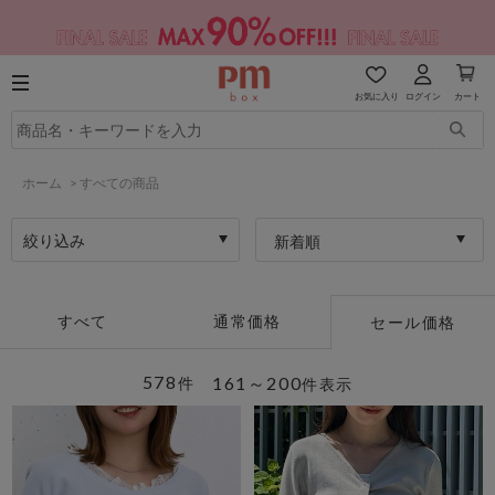
お気に入り
ログイン
カート
ホーム
>
すべての商品
絞り込み
新着順
すべて
通常価格
セール価格
578
161～200
件
件表示