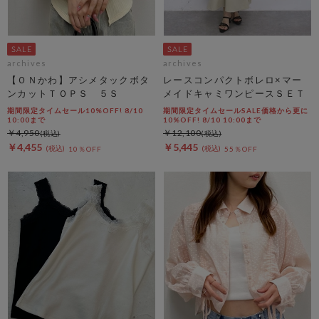
archives
archives
【ＯＮかわ】アシメタックボタ
レースコンパクトボレロ×マー
ンカットＴＯＰＳ ５Ｓ
メイドキャミワンピースＳＥＴ
期間限定タイムセール10%OFF! 8/10
期間限定タイムセールSALE価格から更に
10:00まで
10%OFF! 8/10 10:00まで
￥4,950
￥12,100
￥4,455
￥5,445
10％OFF
55％OFF