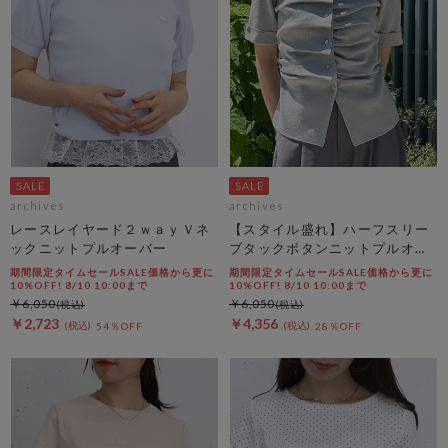
archives
archives
レースレイヤード２ｗａｙＶネ
【スタイル盛れ】ハーフスリー
ックニットプルオーバー
ブタックボタンニットプルオー
バー
期間限定タイムセールSALE価格から更に
期間限定タイムセールSALE価格から更に
10%OFF! 8/10 10:00まで
10%OFF! 8/10 10:00まで
￥6,050
￥6,050
￥2,723
￥4,356
54％OFF
28％OFF