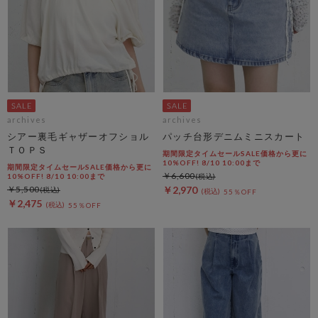
archives
archives
シアー裏毛ギャザーオフショル
パッチ台形デニムミニスカート
ＴＯＰＳ
期間限定タイムセールSALE価格から更に
10%OFF! 8/10 10:00まで
期間限定タイムセールSALE価格から更に
￥6,600
10%OFF! 8/10 10:00まで
￥5,500
￥2,970
55％OFF
￥2,475
55％OFF