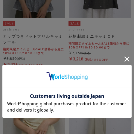
archives
archives
カップつきドットフリルキャミ
花柄刺繍ミニキャミＯＰ
ソール
期間限定タイムセールSALE価格から更に
10%OFF! 8/10 10:00まで
期間限定タイムセールSALE価格から更に
￥7,150
10%OFF! 8/10 10:00まで
￥3,850
￥3,218
54％OFF
￥2,426
36％OFF