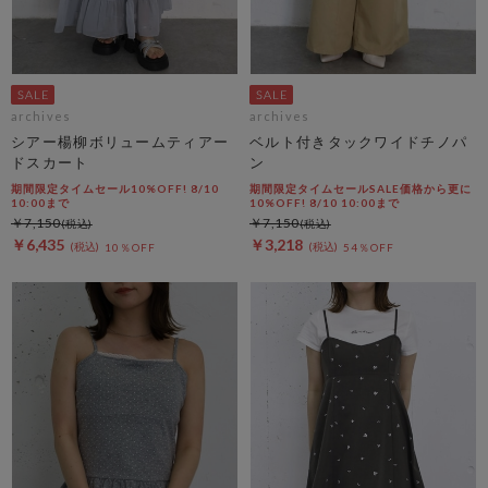
archives
archives
シアー楊柳ボリュームティアー
ベルト付きタックワイドチノパ
ドスカート
ン
期間限定タイムセール10%OFF! 8/10
期間限定タイムセールSALE価格から更に
10:00まで
10%OFF! 8/10 10:00まで
￥7,150
￥7,150
￥6,435
￥3,218
10％OFF
54％OFF