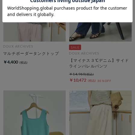
DOUX ARCHIVES
マルチボーダータンクトップ
DOUX ARCHIVES
【マイナス３℃デニム】サイド
￥4,400
ラインバレルパンツ
￥14,960
￥10,472
30％OFF