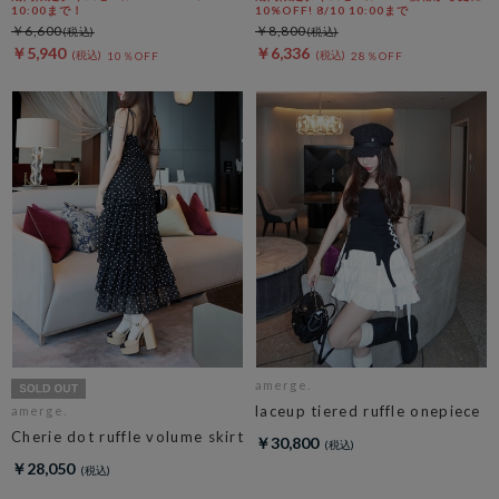
10:00まで！
10%OFF! 8/10 10:00まで
￥6,600
￥8,800
￥5,940
￥6,336
10％OFF
28％OFF
amerge.
laceup tiered ruffle onepiece
amerge.
Cherie dot ruffle volume skirt
￥30,800
￥28,050