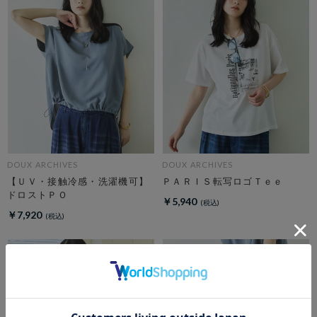
DOUX ARCHIVES
DOUX ARCHIVES
【ＵＶ・接触冷感・洗濯機可】
ＰＡＲＩＳ転写ロゴＴｅｅ
ドロストＰＯ
￥5,940
￥7,920